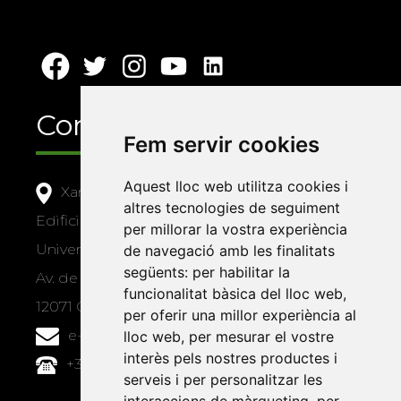
Contacte
Fem servir cookies
Aquest lloc web utilitza cookies i
Xarxa Vives d'Universitats
altres tecnologies de seguiment
Edifici Àgora
per millorar la vostra experiència
Universitat Jaume I, local 10
de navegació amb les finalitats
següents:
per habilitar la
Av. de Vicent Sos Baynat, s/n
funcionalitat bàsica del lloc web
,
12071 Castelló de la Plana
per oferir una millor experiència al
e-buc@vives.org
lloc web
,
per mesurar el vostre
interès pels nostres productes i
+34 964 72 89 93
serveis i per personalitzar les