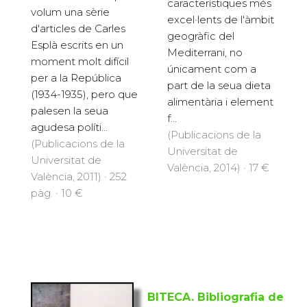
característiques més
volum una sèrie
excel·lents de l'àmbit
d'articles de Carles
geogràfic del
Esplà escrits en un
Mediterrani, no
moment molt difícil
únicament com a
per a la República
part de la seua dieta
(1934-1935), pero que
alimentària i element
palesen la seua
f...
agudesa políti...
(Publicacions de la
(Publicacions de la
Universitat de
Universitat de
València, 2014) · 17 €
València, 2011) · 252
pàg. · 10 €
BITECA. Bibliografia de