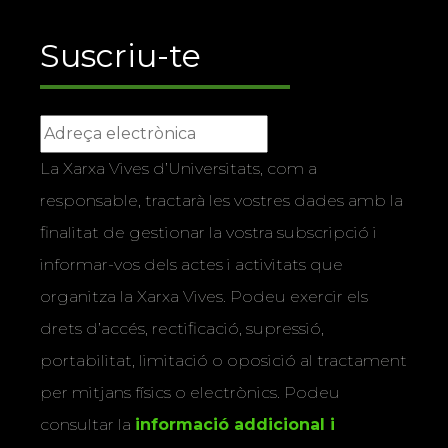
Suscriu-te
La Xarxa Vives d’Universitats, com a
responsable, tractarà les vostres dades amb la
finalitat de gestionar la vostra subscripció i
informar-vos dels actes i activitats que
organitza la Xarxa Vives. Podeu exercir els
drets d’accés, rectificació, supressió,
portabilitat, limitació o oposició al tractament
per mitjans físics o electrònics. Podeu
consultar la
informació addicional i