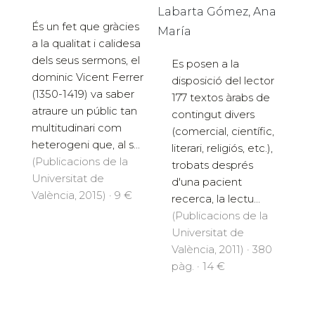
Labarta Gómez, Ana
És un fet que gràcies
María
a la qualitat i calidesa
dels seus sermons, el
Es posen a la
dominic Vicent Ferrer
disposició del lector
(1350-1419) va saber
177 textos àrabs de
atraure un públic tan
contingut divers
multitudinari com
(comercial, científic,
heterogeni que, al s...
literari, religiós, etc.),
(Publicacions de la
trobats després
Universitat de
d'una pacient
València, 2015) · 9 €
recerca, la lectu...
(Publicacions de la
Universitat de
València, 2011) · 380
pàg. · 14 €