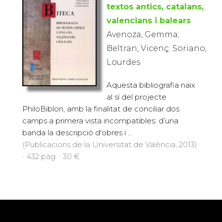
textos antics, catalans,
valencians i balears
Avenoza, Gemma;
Beltran, Vicenç; Soriano,
Lourdes
Aquesta bibliografia naix
al sí del projecte
PhiloBiblon, amb la finalitat de conciliar dos
camps a primera vista incompatibles: d’una
banda la descripció d'obres i ...
(Publicacions de la Universitat de València, 2013)
· 432 pàg. · 30 €