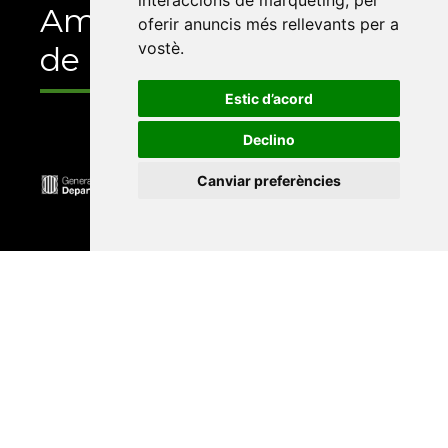
interaccions de màrqueting
,
per
Amb el suport
oferir anuncis més rellevants per a
vostè
.
de
Estic d’acord
Declino
Canviar preferències
Universitat Abat Oliba CEU
•
Universitat d'Alacant
•
Universitat d'Andorra
•
Universitat Autònoma de
Barcelona
•
Universitat de Barcelona
•
Universitat
CEU Cardenal Herrera
•
Universitat de Girona
•
Universitat de les Illes Balears
•
Universitat