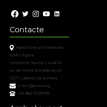
Contacte
Xarxa Vives d'Universitats
Edifici Àgora
Universitat Jaume I, local 10
Av. de Vicent Sos Baynat, s/n
12071 Castelló de la Plana
e-buc@vives.org
+34 964 72 89 93