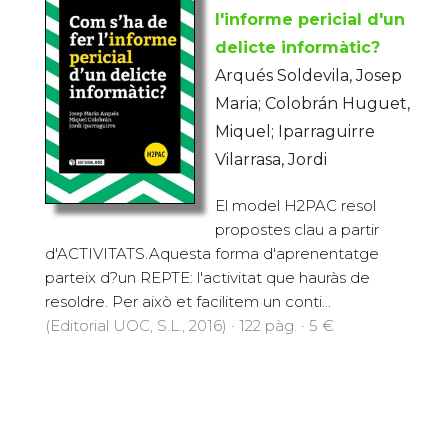
l'informe pericial d'un
delicte informàtic?
Arqués Soldevila, Josep
Maria; Colobrán Huguet,
Miquel; Iparraguirre
Vilarrasa, Jordi
El model H2PAC resol
propostes clau a partir
d'ACTIVITATS.Aquesta forma d'aprenentatge
parteix d?un REPTE: l'activitat que hauràs de
resoldre. Per això et facilitem un conti...
(Editorial UOC, S.L., 2016) · 122 pàg. · 5 €