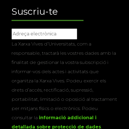
Suscriu-te
La Xarxa Vives d’Universitats, com a
responsable, tractarà les vostres dades amb la
finalitat de gestionar la vostra subscripció i
informar-vos dels actes i activitats que
organitza la Xarxa Vives. Podeu exercir els
drets d’accés, rectificació, supressió,
portabilitat, limitació o oposició al tractament
per mitjans físics o electrònics. Podeu
consultar la
informació addicional i
detallada sobre protecció de dades
.