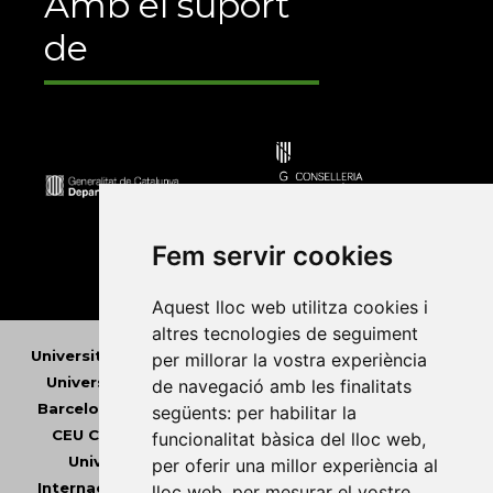
Amb el suport
de
Fem servir cookies
Aquest lloc web utilitza cookies i
altres tecnologies de seguiment
Universitat Abat Oliba CEU
•
Universitat d'Alacant
•
per millorar la vostra experiència
Universitat d'Andorra
•
Universitat Autònoma de
de navegació amb les finalitats
Barcelona
•
Universitat de Barcelona
•
Universitat
següents:
per habilitar la
CEU Cardenal Herrera
•
Universitat de Girona
•
funcionalitat bàsica del lloc web
,
Universitat de les Illes Balears
•
Universitat
per oferir una millor experiència al
Internacional de Catalunya
•
Universitat Jaume I
•
lloc web
,
per mesurar el vostre