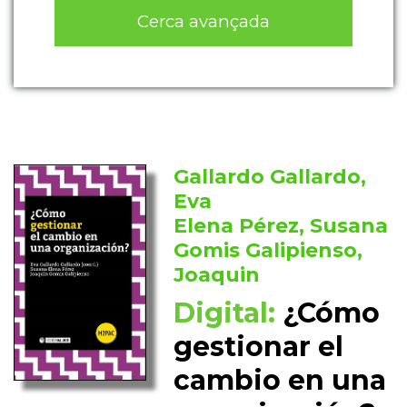
Cerca avançada
Gallardo Gallardo,
Eva
Elena Pérez, Susana
Gomis Galipienso,
Joaquin
Digital:
¿Cómo
gestionar el
cambio en una