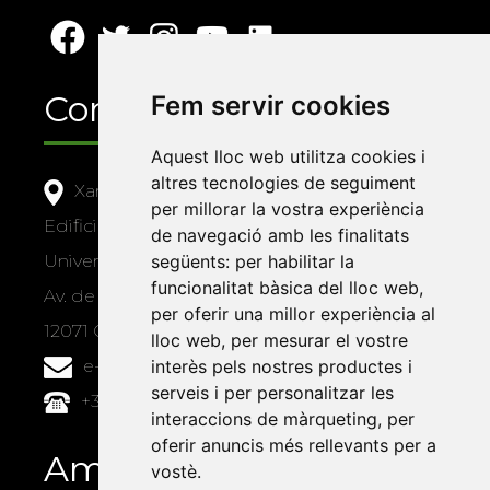
Contacte
Fem servir cookies
Aquest lloc web utilitza cookies i
altres tecnologies de seguiment
Xarxa Vives d'Universitats
per millorar la vostra experiència
Edifici Àgora
de navegació amb les finalitats
Universitat Jaume I, local 10
següents:
per habilitar la
funcionalitat bàsica del lloc web
,
Av. de Vicent Sos Baynat, s/n
per oferir una millor experiència al
12071 Castelló de la Plana
lloc web
,
per mesurar el vostre
e-buc@vives.org
interès pels nostres productes i
serveis i per personalitzar les
+34 964 72 89 93
interaccions de màrqueting
,
per
oferir anuncis més rellevants per a
Amb el suport
vostè
.