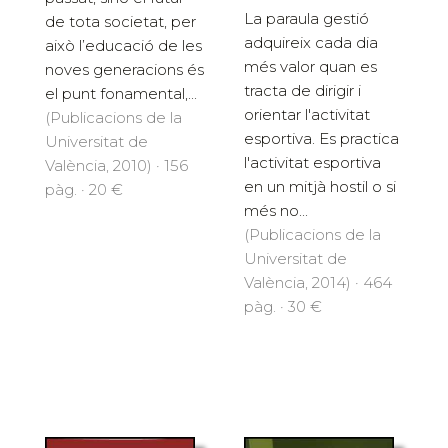
La paraula gestió
de tota societat, per
adquireix cada dia
això l’educació de les
més valor quan es
noves generacions és
tracta de dirigir i
el punt fonamental,...
orientar l'activitat
(Publicacions de la
esportiva. Es practica
Universitat de
l'activitat esportiva
València, 2010) · 156
en un mitjà hostil o si
pàg. · 20 €
més no...
(Publicacions de la
Universitat de
València, 2014) · 464
pàg. · 30 €