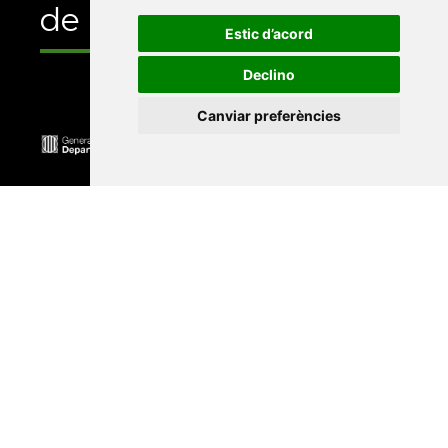
de
Estic d’acord
Declino
Canviar preferències
Universitat Abat Oliba CEU
•
Universitat d'Alacant
•
Universitat d'Andorra
•
Universitat Autònoma de
Barcelona
•
Universitat de Barcelona
•
Universitat
CEU Cardenal Herrera
•
Universitat de Girona
•
Universitat de les Illes Balears
•
Universitat
Internacional de Catalunya
•
Universitat Jaume I
•
Universitat de Lleida
•
Universitat Miguel Hernández