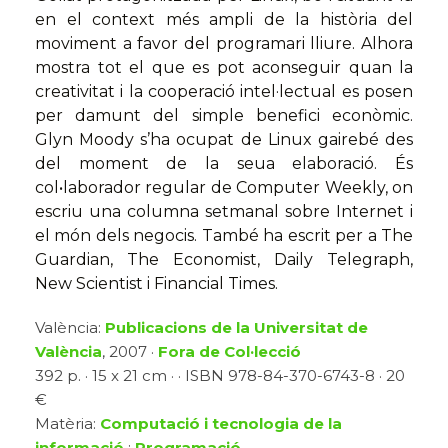
en el context més ampli de la història del
moviment a favor del programari lliure. Alhora
mostra tot el que es pot aconseguir quan la
creativitat i la cooperació intel·lectual es posen
per damunt del simple benefici econòmic.
Glyn Moody s’ha ocupat de Linux gairebé des
del moment de la seua elaboració. És
col•laborador regular de Computer Weekly, on
escriu una columna setmanal sobre Internet i
el món dels negocis. També ha escrit per a The
Guardian, The Economist, Daily Telegraph,
New Scientist i Financial Times.
València:
Publicacions de la Universitat de
València
, 2007 ·
Fora de Col·lecció
392 p. · 15 x 21 cm · · ISBN 978-84-370-6743-8 · 20
€
Matèria:
Computació i tecnologia de la
informació
:
Programació