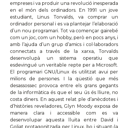
empreses i va produir una revolució inesperada
en el món dels ordinadors. En 1991 un jove
estudiant, Linus Torvalds, va comprar un
ordinador personal i es va plantejar l’elaboració
d’un nou programari. Tot va començar gairebé
com un joc, com un hobby, però en pocs anys, i
amb l’ajuda d’un grup d’amics i col·laboradors
connectats a través de la xarxa, Torvalds
desenvolupà un sistema operatiu que
esdevingué un veritable repte per a Microsoft.
El programari GNU/Linux és utilitzat avui per
milions de persones. I la qüestió que més
desassossec provoca entre els grans gegants
de la informàtica és que el seu ús és lliure, no
costa diners. En aquest relat ple d’anècdotes i
d’històries reveladores, Glyn Moody exposa de
manera clara i accessible com es va
desenvolupar aquesta lluita entre David i
Goliat protagonitzada per Linux, bo i situant-la