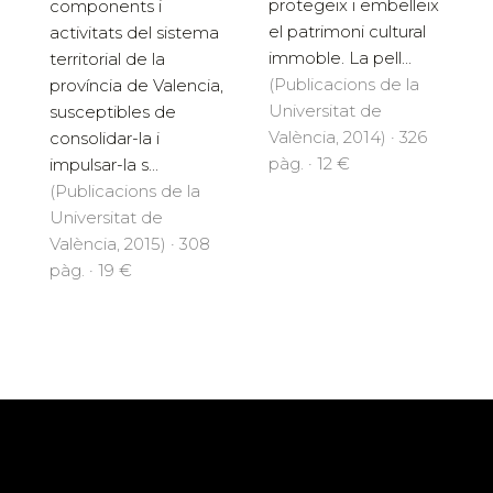
protegeix i embelleix
components i
el patrimoni cultural
activitats del sistema
immoble. La pell...
territorial de la
(Publicacions de la
província de Valencia,
Universitat de
susceptibles de
València, 2014) · 326
consolidar-la i
pàg. · 12 €
impulsar-la s...
(Publicacions de la
Universitat de
València, 2015) · 308
pàg. · 19 €