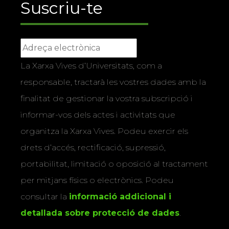
Suscriu-te
La Xarxa Vives d’Universitats, com a
responsable, tractarà les vostres dades amb la
finalitat de gestionar la vostra subscripció i
informar-vos dels actes i activitats que
organitza la Xarxa Vives. Podeu exercir els
drets d’accés, rectificació, supressió,
portabilitat, limitació o oposició al tractament
per mitjans físics o electrònics. Podeu
consultar la
informació addicional i
detallada sobre protecció de dades
.