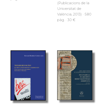
(Publicacions de la
Universitat de
València, 2013) · 580
pàg. · 30 €