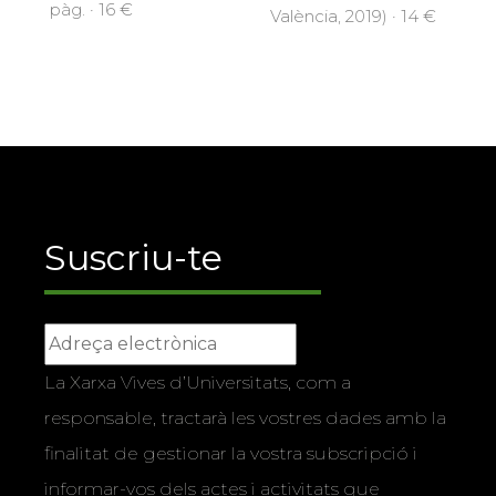
pàg. · 16 €
València, 2019) · 14 €
Suscriu-te
La Xarxa Vives d’Universitats, com a
responsable, tractarà les vostres dades amb la
finalitat de gestionar la vostra subscripció i
informar-vos dels actes i activitats que