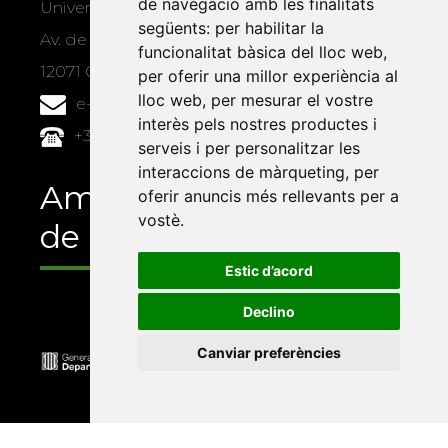
de navegació amb les finalitats
Universitat Jaume I, local 10
següents:
per habilitar la
Av. de Vicent Sos Baynat, s/n
funcionalitat bàsica del lloc web
,
12071 Castelló de la Plana
per oferir una millor experiència al
lloc web
,
per mesurar el vostre
e-buc@vives.org
interès pels nostres productes i
+34 964 72 89 93
serveis i per personalitzar les
interaccions de màrqueting
,
per
Amb el suport
oferir anuncis més rellevants per a
vostè
.
de
Estic d’acord
Declino
Canviar preferències