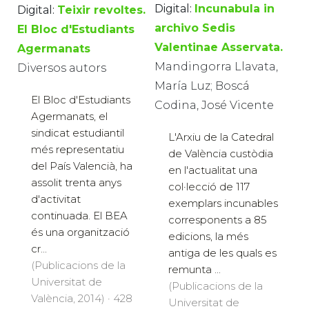
Digital:
Incunabula in
Digital:
Teixir revoltes.
archivo Sedis
El Bloc d'Estudiants
Valentinae Asservata.
Agermanats
Mandingorra Llavata,
Diversos autors
María Luz; Boscá
El Bloc d'Estudiants
Codina, José Vicente
Agermanats, el
sindicat estudiantil
L'Arxiu de la Catedral
més representatiu
de València custòdia
del País Valencià, ha
en l'actualitat una
assolit trenta anys
col·lecció de 117
d'activitat
exemplars incunables
continuada. El BEA
corresponents a 85
és una organització
edicions, la més
cr...
antiga de les quals es
(Publicacions de la
remunta ...
Universitat de
(Publicacions de la
València, 2014) · 428
Universitat de