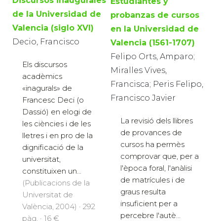
Discursos inaugurales
Estudiantes y
de la Universidad de
probanzas de cursos
Valencia (siglo XVI)
en la Universidad de
Decio, Francisco
Valencia (1561-1707)
Felipo Orts, Amparo;
Els discursos
Miralles Vives,
acadèmics
Francisca; Peris Felipo,
«inagurals» de
Francisco Javier
Francesc Deci (o
Dassió) en elogi de
La revisió dels llibres
les ciències i de les
de provances de
lletres i en pro de la
cursos ha permès
dignificació de la
comprovar que, per a
universitat,
l'època foral, l'anàlisi
constituixen un...
de matrícules i de
(Publicacions de la
graus resulta
Universitat de
insuficient per a
València, 2004) · 292
percebre l'autè...
pàg. · 16 €