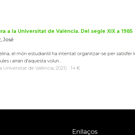
ura a la Universitat de València. Del segle XIX a 1985
, José
ina, el món estudiantil ha intentat organitzar-se per satisfer l
les i arran d'aquesta volun...
a Universitat de València, 2021) · 14 €
Enllaços