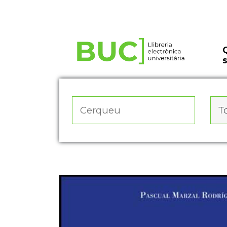
Actualitza les preferències de les cookies
To