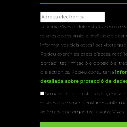
La Xarxa Vives d’Universitats, com a res
vostres dades amb la finalitat de gestio
informar-vos dels actes i activitats que
Podeu exercir els drets d’accés, rectifi
portabilitat, limitació o oposició al tr
o electrònics. Podeu consultar la
info
detallada sobre protecció de dade
Si marqueu aquesta casella, consenti
vostres dades per a enviar-vos informac
activitats que organitza la Xarxa Vives.