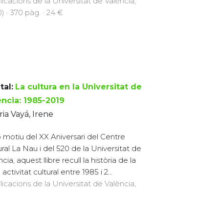
licacions de la Universitat de València,
) · 370 pàg. · 24 €
tal:
La cultura en la Universitat de
ència: 1985-2019
ria Vayá, Irene
motiu del XX Aniversari del Centre
ural La Nau i del 520 de la Universitat de
cia, aquest llibre recull la història de la
activitat cultural entre 1985 i 2...
licacions de la Universitat de València,