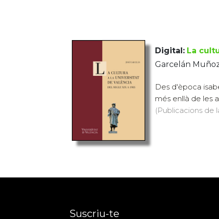
Digital:
La cult
Garcelán Muñoz
Des d'època isabel
més enllà de les au
(Publicacions de l
Suscriu-te