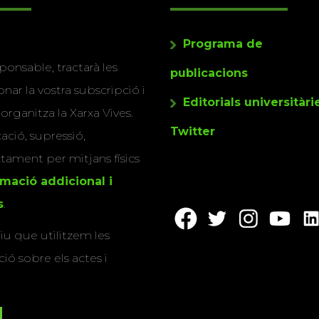
Programa de
ponsable, tractarà les
publicacions
nar la vostra subscripció i
Editorials universitàri
 organitza la Xarxa Vives.
Twitter
cació, supressió,
actament per mitjans físics
rmació addicional i
s
.
u que utilitzem les
ió sobre els actes i