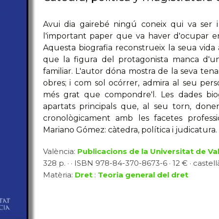
Avui dia gairebé ningú coneix qui va ser
l'important paper que va haver d'ocupar en
Aquesta biografia reconstrueix la seua vida 
que la figura del protagonista manca d'un
familiar. L'autor dóna mostra de la seva tenac
obres; i com sol ocórrer, admira al seu pers
més grat que compondre'l. Les dades biog
apartats principals que, al seu torn, done
cronològicament amb les facetes profess
Mariano Gómez: càtedra, política i judicatura.
València:
Publicacions de la Universitat de Va
328 p. · · ISBN 978-84-370-8673-6 · 12 € · castell
Matèria:
Dret
:
Teoria general del dret