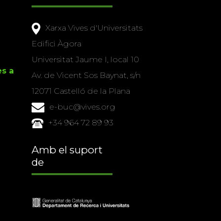
Xarxa Vives d'Universitats
Edifici Àgora
Universitat Jaume I, local 10
es a
Av. de Vicent Sos Baynat, s/n
12071 Castelló de la Plana
e-buc@vives.org
+34 964 72 89 93
Amb el suport
de