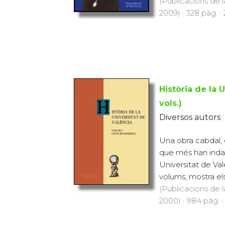
(Publicacions de l
2009) · 328 pàg. ·
Història de la 
vols.)
Diversos autors
Una obra cabdal, 
que més han indag
Universitat de Val
volums, mostra el
(Publicacions de l
2000) · 984 pàg. ·