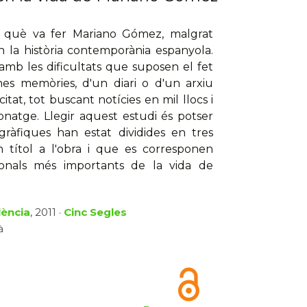
 i què va fer Mariano Gómez, malgrat
 la història contemporània espanyola.
amb les dificultats que suposen el fet
es memòries, d'un diari o d'un arxiu
itat, tot buscant notícies en mil llocs i
onatge. Llegir aquest estudi és potser
ràfiques han estat dividides en tres
n títol a l'obra i que es corresponen
ionals més importants de la vida de
lència
, 2011 ·
Cinc Segles
à