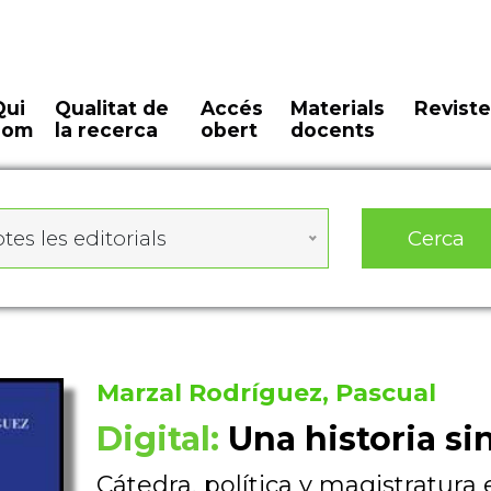
Qui
Qualitat de
Accés
Materials
Reviste
som
la recerca
obert
docents
Cerca
tes les editorials
Marzal Rodríguez, Pascual
Digital:
Una historia sin
Cátedra, política y magistratur