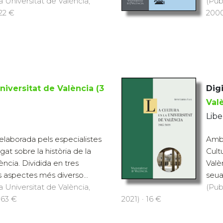
a Universitat de València,
(Pub
 22 €
2000
Universitat de València (3
Digi
Val
Libe
elaborada pels especialistes
Amb 
at sobre la història de la
Cult
ència. Dividida en tres
Valèn
s aspectes més diverso...
seua 
a Universitat de València,
(Pub
 63 €
2021) · 16 €