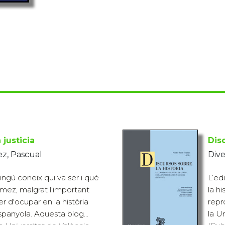
 justicia
Disc
z, Pascual
Dive
ingú coneix qui va ser i què
L’ed
mez, malgrat l'important
la hi
r d'ocupar en la història
repr
anyola. Aquesta biog...
la Un