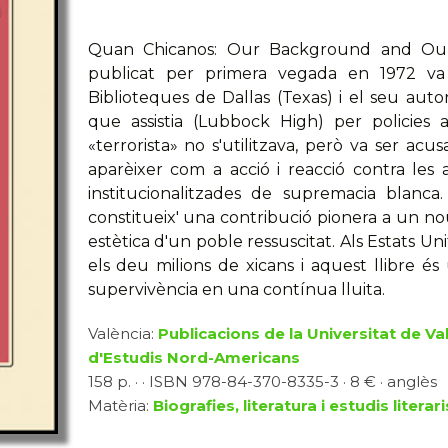
Quan Chicanos: Our Background and Our
publicat per primera vegada en 1972 va 
Biblioteques de Dallas (Texas) i el seu autor
que assistia (Lubbock High) per policies 
«terrorista» no s'utilitzava, però va ser acu
aparèixer com a acció i reacció contra les
institucionalitzades de supremacia blanca.
constitueix' una contribució pionera a un 
estètica d'un poble ressuscitat. Als Estats Un
els deu milions de xicans i aquest llibre és
supervivència en una contínua lluita.
València:
Publicacions de la Universitat de Va
d'Estudis Nord-Americans
158 p. · · ISBN 978-84-370-8335-3 · 8 € · anglès
Matèria:
Biografies, literatura i estudis literari