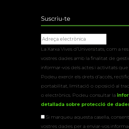
Suscriu-te
La Xarxa Vives d’Universitats, com a res
vostres dades amb la finalitat de gestio
informar-vos dels actes i activitats que
Podeu exercir els drets d’accés, rectifi
portabilitat, limitació o oposició al tr
o electrònics. Podeu consultar la
info
detallada sobre protecció de dade
Si marqueu aquesta casella, consenti
vostres dades per a enviar-vos informac