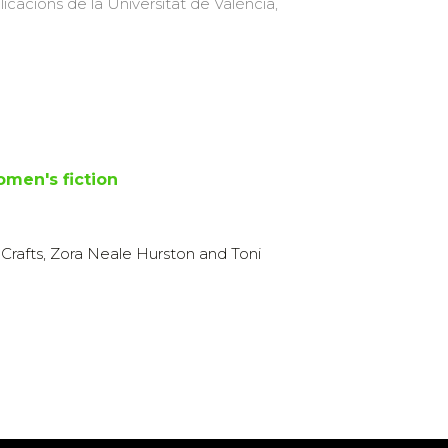
licacions de la Universitat de València,
omen's fiction
Crafts, Zora Neale Hurston and Toni