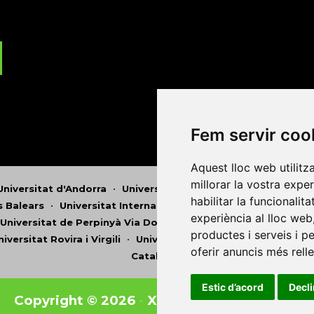
Fem servir coo
Aquest lloc web utilitz
millorar la vostra expe
Universitat d'Andorra
•
Universitat Autònoma de Barcelona
habilitar la funcionalit
es Balears
•
Universitat Internacional de Catalunya
•
Univers
experiència al lloc web
Universitat de Perpinyà Via Domitia
•
Universitat Politècni
productes i serveis i p
niversitat Rovira i Virgili
•
Universitat de Sàsser
•
Universita
oferir anuncis més rell
Catalunya
Estic d’acord
Decl
Copyright © 2026
-
Xarxa Vives d'Universit