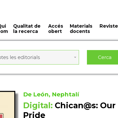
Qui
Qualitat de
Accés
Materials
Reviste
som
la recerca
obert
docents
Cerca
tes les editorials
De León, Nephtalí
Digital:
Chican@s: Our
Pride