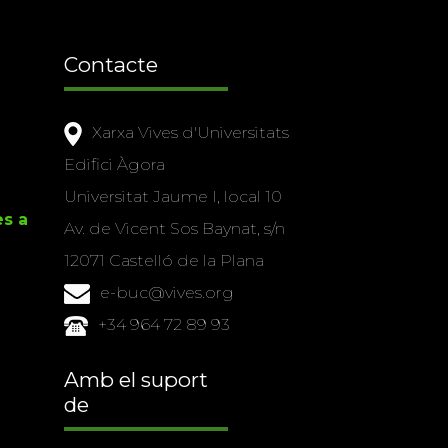
Contacte
Xarxa Vives d'Universitats
Edifici Àgora
Universitat Jaume I, local 10
es a
Av. de Vicent Sos Baynat, s/n
12071 Castelló de la Plana
e-buc@vives.org
+34 964 72 89 93
Amb el suport
de