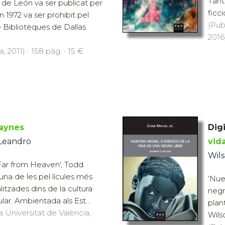
Tant
 de León va ser publicat per
ficci
 1972 va ser prohibit pel
(Pub
 Biblioteques de Dallas
2016)
, 2011) · 158 pàg. · 15 €
aynes
Digi
 Leandro
vid
Wils
('Far from Heaven', Todd
una de les pel·lícules més
‘Nue
itzades dins de la cultura
negr
ar. Ambientada als Est...
plan
a Universitat de València,
Wilso