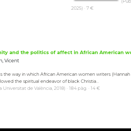
(Pub
2025) · 7 €
ty and the politics of affect in African American w
, Vicent
s the way in which African American women writers (Hannah 
lowed the spiritual endeavor of black Christia...
a Universitat de València, 2018) · 184 pàg. · 14 €