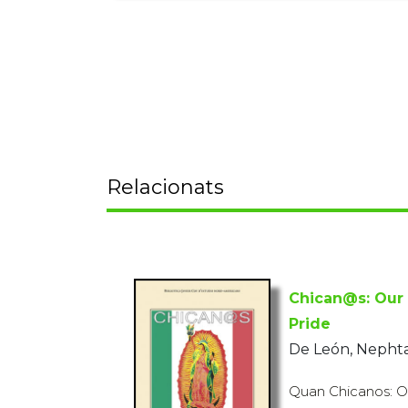
Relacionats
Chican@s: Our
Pride
De León, Nephta
Quan Chicanos: 