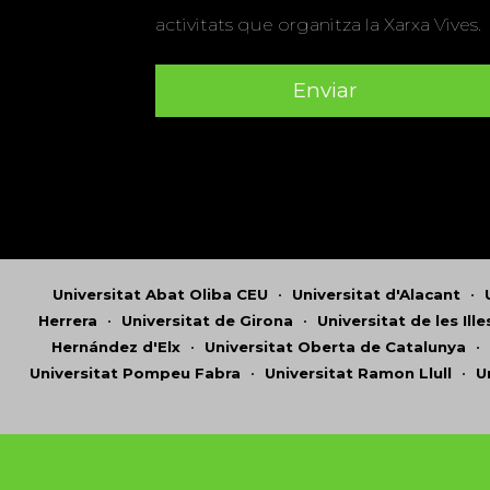
activitats que organitza la Xarxa Vives.
Universitat Abat Oliba CEU
•
Universitat d'Alacant
•
Herrera
•
Universitat de Girona
•
Universitat de les Ill
Hernández d'Elx
•
Universitat Oberta de Catalunya
•
Universitat Pompeu Fabra
•
Universitat Ramon Llull
•
U