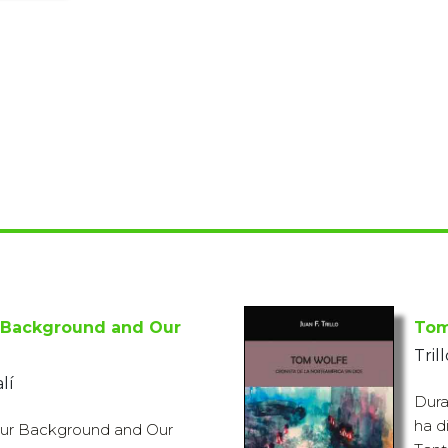
 Background and Our
Tom
Tril
lí
Dura
ha d
Our Background and Our