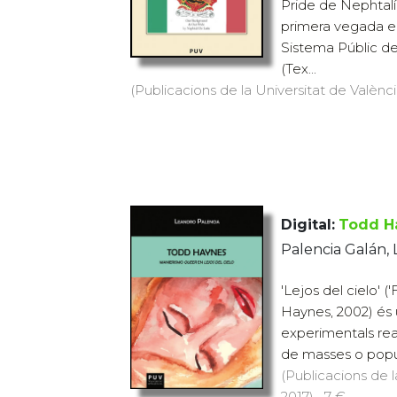
Pride de Nephtalí
primera vegada en
Sistema Públic de
(Tex...
(Publicacions de la Universitat de València
Digital:
Todd H
Palencia Galán,
'Lejos del cielo' 
Haynes, 2002) és 
experimentals real
de masses o popul
(Publicacions de l
2017) · 7 €