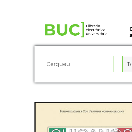
Actualitza les preferències de les cookies
To