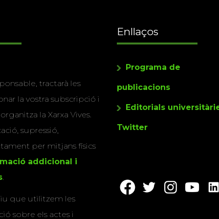
Enllaços
Programa de
ponsable, tractarà les
publicacions
nar la vostra subscripció i
Editorials universitàri
 organitza la Xarxa Vives.
Twitter
cació, supressió,
actament per mitjans físics
rmació addicional i
s
.
u que utilitzem les
ió sobre els actes i