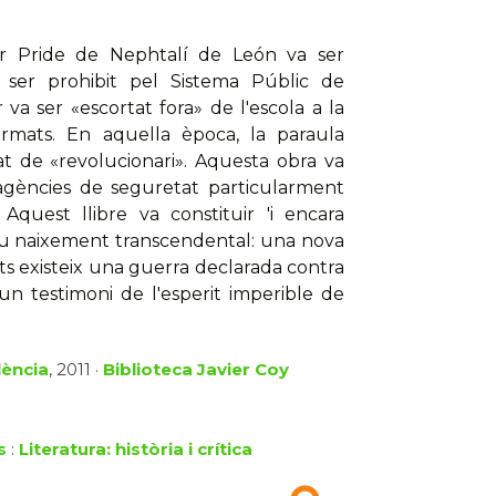
 Pride de Nephtalí de León va ser
ser prohibit pel Sistema Públic de
 va ser «escortat fora» de l'escola a la
armats. En aquella època, la paraula
sat de «revolucionari». Aquesta obra va
 agències de seguretat particularment
 Aquest llibre va constituir 'i encara
nou naixement transcendental: una nova
its existeix una guerra declarada contra
 un testimoni de l'esperit imperible de
lència
, 2011 ·
Biblioteca Javier Coy
s
:
Literatura: història i crítica