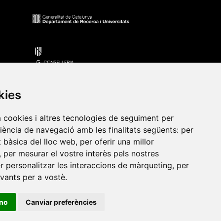
kies
a cookies i altres tecnologies de seguiment per
riència de navegació amb les finalitats següents:
per
•
Universitat de Barcelona
•
Universitat CEU Cardenal
at bàsica del lloc web
,
per oferir una millor
itat Jaume I
•
Universitat de Lleida
•
Universitat Miguel
,
per mesurar el vostre interès pels nostres
ca de Catalunya
•
Universitat Politècnica de València
•
er personalitzar les interaccions de màrqueting
,
per
t de València
•
Universitat de Vic - Universitat Central de
evants per a vostè
.
ino
Canviar preferències
ats