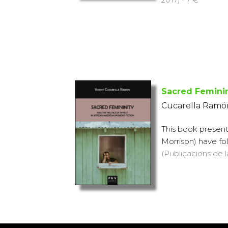
Sacred Feminini
Cucarella Ramón
This book present
Morrison) have fol
(Publicacions de l