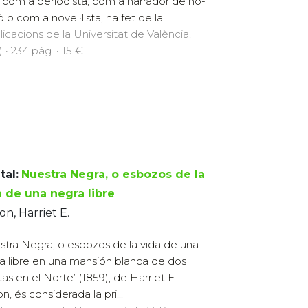
 com a periodista, com a narrador de no-
ó o com a novel·lista, ha fet de la...
licacions de la Universitat de València,
 · 234 pàg. · 15 €
tal:
Nuestra Negra, o esbozos de la
a de una negra libre
on, Harriet E.
stra Negra, o esbozos de la vida de una
a libre en una mansión blanca de dos
tas en el Norte’ (1859), de Harriet E.
n, és considerada la pri...