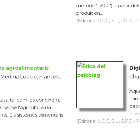
mètode" (2002) a partir dels
produït en...
(Editorial UOC, S.L., 2013) · 
s agroalimentaris
Digi
; Medina Luque, Francesc
Cha
Aque
prime
tats, tal com les coneixem,
deon
 sense l'agricultura i la
il·lu
ts. Els sistemes alimentaris
(Editorial UOC, S.L., 2012) · 