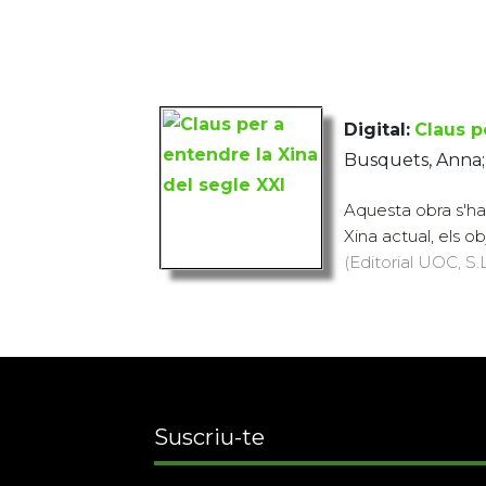
Digital:
Claus p
Busquets, Anna;
Aquesta obra s'ha 
Xina actual, els obj
(Editorial UOC, S.L
Suscriu-te