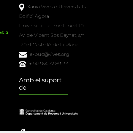
Xarxa Vives d'Universitats
Edifici Àgora
Universitat Jaume I, local 10
es a
Av. de Vicent Sos Baynat, s/n
12071 Castelló de la Plana
e-buc@vives.org
+34 964 72 89 93
Amb el suport
de