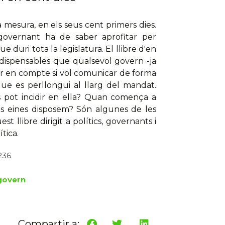
mesura, en els seus cent primers dies.
governant ha de saber aprofitar per
 duri tota la legislatura. El llibre d'en
ndispensables que qualsevol govern -ja
enir en compte si vol comunicar de forma
que es perllongui al llarg del mandat.
 pot incidir en ella? Quan comença a
es eines disposem? Són algunes de les
llibre dirigit a polítics, governants i
tica.
 236
 govern
Compartir a: