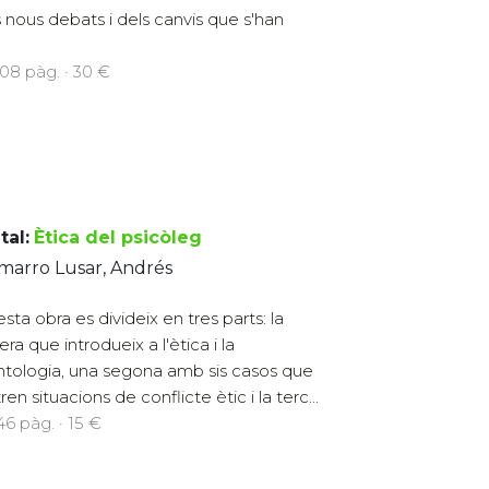
 nous debats i dels canvis que s'han
408 pàg. · 30 €
tal:
Ètica del psicòleg
marro Lusar, Andrés
sta obra es divideix en tres parts: la
ra que introdueix a l'ètica i la
tologia, una segona amb sis casos que
stren situacions de conflicte ètic i la terc...
146 pàg. · 15 €