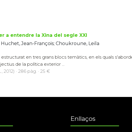
er a entendre la Xina del segle XXI
 Huchet, Jean-François; Choukroune, Leïla
estructurat en tres grans blocs temàtics, en els quals s'abord
ectius de la política exterior ...
., 2012) · 286 pàg. · 25 €
Enllaços