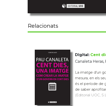
Relacionats
Digital:
Cent di
Canaleta Heras,
La imatge d'un go
mesura, en els se
és el període de 
de saber aprofitar
(Editorial UOC, S.L