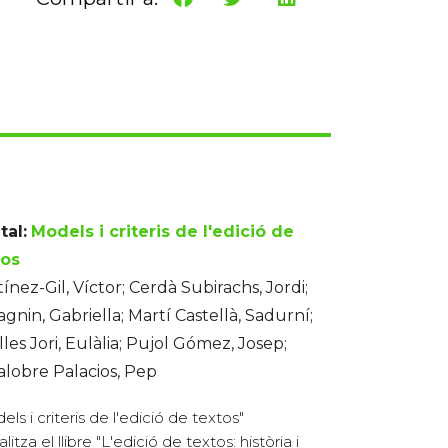
tal:
Models i criteris de l'edició de
tos
ínez-Gil, Víctor; Cerdà Subirachs, Jordi;
gnin, Gabriella; Martí Castellà, Sadurní;
lles Jori, Eulàlia; Pujol Gómez, Josep;
alobre Palacios, Pep
ls i criteris de l'edició de textos"
litza el llibre "L'edició de textos: història i