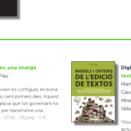
es, una imatge
Digi
 Pau
tex
Mart
vern es configura, en bona
Gava
us cent primers dies. Aquest
Mira
gràcia que tot governant ha
Vals
 per transmetre una...
., 2016) · 118 pàg. · 5 €
"Mode
actua