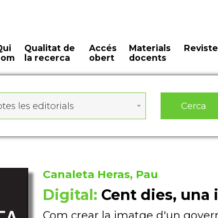
Qui
Qualitat de
Accés
Materials
Reviste
som
la recerca
obert
docents
Cerca
tes les editorials
Canaleta Heras, Pau
Digital:
Cent dies, una
Com crear la imatge d'un govern