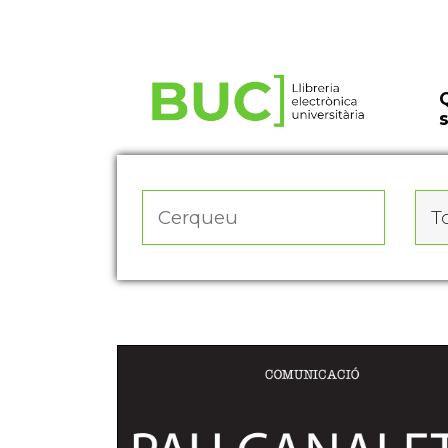
Actualitza les preferències de les cookies
To