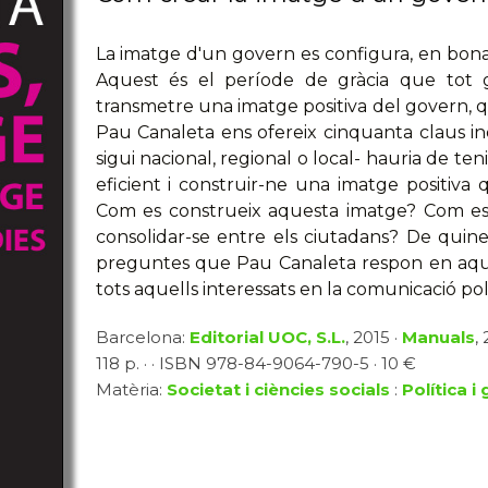
La imatge d'un govern es configura, en bona 
Aquest és el període de gràcia que tot 
transmetre una imatge positiva del govern, que
Pau Canaleta ens ofereix cinquanta claus i
sigui nacional, regional o local- hauria de t
eficient i construir-ne una imatge positiva 
Com es construeix aquesta imatge? Com es
consolidar-se entre els ciutadans? De quin
preguntes que Pau Canaleta respon en aquest 
tots aquells interessats en la comunicació polí
Barcelona:
Editorial UOC, S.L.
, 2015 ·
Manuals
,
118 p. · · ISBN 978-84-9064-790-5 · 10 €
Matèria:
Societat i ciències socials
:
Política i