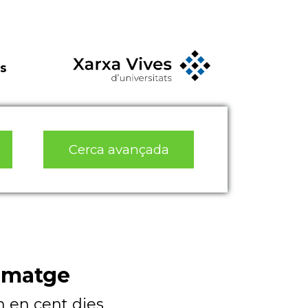
s
Cerca avançada
 imatge
 en cent dies