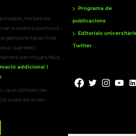
Programa de
ponsable, tractarà les
publicacions
nar la vostra subscripció i
Editorials universitàri
 organitza la Xarxa Vives.
Twitter
cació, supressió,
actament per mitjans físics
rmació addicional i
s
.
u que utilitzem les
ió sobre els actes i