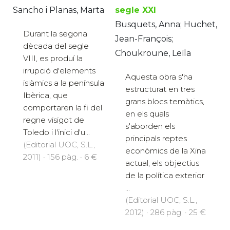
Sancho i Planas, Marta
segle XXI
Busquets, Anna; Huchet,
Durant la segona
Jean-François;
dècada del segle
Choukroune, Leïla
VIII, es produí la
irrupció d'elements
Aquesta obra s'ha
islàmics a la península
estructurat en tres
Ibèrica, que
grans blocs temàtics,
comportaren la fi del
en els quals
regne visigot de
s'aborden els
Toledo i l'inici d'u...
principals reptes
(Editorial UOC, S.L.,
econòmics de la Xina
2011) · 156 pàg. · 6 €
actual, els objectius
de la política exterior
...
(Editorial UOC, S.L.,
2012) · 286 pàg. · 25 €