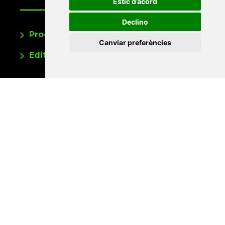
Estic d’acord
Declino
Programa de publicacions
Canviar preferències
Editorials universitàries a Twitter
Contacte
Xarxa Vives d'Universitats
Edifici Àgora
Universitat Jaume I, local 10