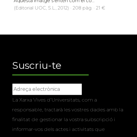
Aquesta imatge s'entén com el co...
(Editorial UOC, S.L., 2012) · 208 pàg. · 21 €
Suscriu-te
La Xarxa Vives d’Universitats, com a
responsable, tractarà les vostres dades amb la
finalitat de gestionar la vostra subscripció i
informar-vos dels actes i activitats que