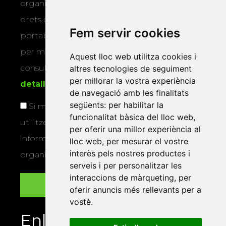
organitza la Xarxa Vives. Podeu exercir els
drets d’accés, rectificació, supressió,
Fem servir cookies
portabilitat, limitació o oposició al tractament
per mitjans físics o electrònics. Podeu
Aquest lloc web utilitza cookies i
consultar la
informació addicional i
altres tecnologies de seguiment
per millorar la vostra experiència
detallada sobre protecció de dades
.
de navegació amb les finalitats
següents:
per habilitar la
Si marqueu aquesta casella, consentiu que
funcionalitat bàsica del lloc web
,
utilitzem les vostres dades per a enviar-vos
per oferir una millor experiència al
informació sobre els actes i activitats que
lloc web
,
per mesurar el vostre
interès pels nostres productes i
organitza la Xarxa Vives.
serveis i per personalitzar les
interaccions de màrqueting
,
per
oferir anuncis més rellevants per a
vostè
.
Enllaços