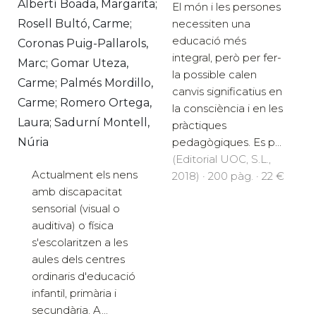
Albertí Boada, Margarita;
El món i les persones
necessiten una
Rosell Bultó, Carme;
educació més
Coronas Puig-Pallarols,
integral, però per fer-
Marc; Gomar Uteza,
la possible calen
Carme; Palmés Mordillo,
canvis significatius en
Carme; Romero Ortega,
la consciència i en les
Laura; Sadurní Montell,
pràctiques
pedagògiques. Es p...
Núria
(Editorial UOC, S.L.,
Actualment els nens
2018) · 200 pàg. · 22 €
amb discapacitat
sensorial (visual o
auditiva) o física
s'escolaritzen a les
aules dels centres
ordinaris d'educació
infantil, primària i
secundària. A...