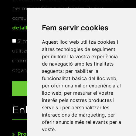
per mitjans físics o electrònics. Podeu
consultar la
informació addicional i
Fem servir cookies
detallada sobre protecció de dades
.
Si marqueu aquesta casella, consentiu que
Aquest lloc web utilitza cookies i
altres tecnologies de seguiment
utilitzem les vostres dades per a enviar-vos
per millorar la vostra experiència
informació sobre els actes i activitats que
de navegació amb les finalitats
organitza la Xarxa Vives.
següents:
per habilitar la
funcionalitat bàsica del lloc web
,
per oferir una millor experiència al
lloc web
,
per mesurar el vostre
interès pels nostres productes i
Enllaços
serveis i per personalitzar les
interaccions de màrqueting
,
per
oferir anuncis més rellevants per a
vostè
.
Programa de publicacions