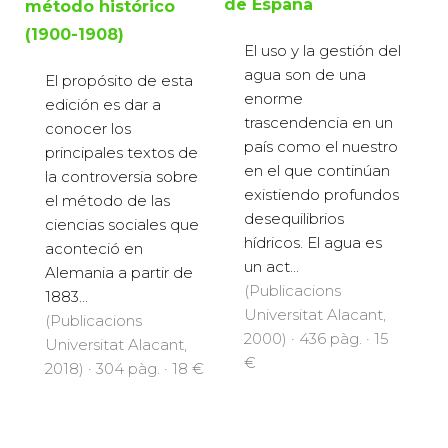
de España
método histórico
(1900-1908)
El uso y la gestión del
agua son de una
El propósito de esta
enorme
edición es dar a
trascendencia en un
conocer los
país como el nuestro
principales textos de
en el que continúan
la controversia sobre
existiendo profundos
el método de las
desequilibrios
ciencias sociales que
hídricos. El agua es
aconteció en
un act...
Alemania a partir de
(Publicacions
1883...
Universitat Alacant,
(Publicacions
2000) · 436 pàg. · 15
Universitat Alacant,
€
2018) · 304 pàg. · 18 €