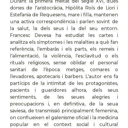
Durant la primera meitat del segle XVI, dues
dones de l'aristocràcia, Hipòlita Roís de Liori i
Estefania de Requesens, mare i filla, mantenen
una activa correspondència i parlen sovint de
la salut, la dels seus i la del seu entorn.
Francesc Devesa ha estudiat les cartes i
analitza els símptomes i les malalties a què fan
referència, l'embaràs i els parts, els remeis i
l'alimentació, la violència, l'esclavitud o els
rituals religiosos, sense oblidar el personal
sanitari de l'època: metges, comares o
llevadores, apotecaris i barbers. L'autor ens fa
partícips de la intimitat de les protagonistes,
pacients i guaridores alhora, dels seus
sentiments, de les seues alegries i
preocupacions i, en definitiva, de la seua
saviesa, de transmissió principalment femenina,
on conflueixen el galenisme oficial i la medicina
popular en el context social i cultural