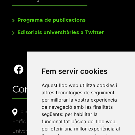
Programa de publicacions
Editorials universitàries a Twitter
Fem servir cookies
Aquest lloc web utilitza cookies i
Contacte
altres tecnologies de seguiment
per millorar la vostra experiència
de navegació amb les finalitats
Xarxa Vives d'Universitats
següents:
per habilitar la
Edifici Àgora
funcionalitat bàsica del lloc web
,
per oferir una millor experiència al
Universitat Jaume I, local 10