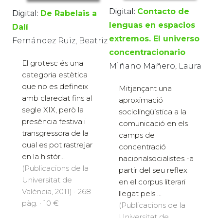
Digital:
Contacto de
Digital:
De Rabelais a
lenguas en espacios
Dalí
extremos. El universo
Fernández Ruiz, Beatriz
concentracionario
El grotesc és una
Miñano Mañero, Laura
categoria estètica
que no es defineix
Mitjançant una
amb claredat fins al
aproximació
segle XIX, però la
sociolingüística a la
presència festiva i
comunicació en els
transgressora de la
camps de
qual es pot rastrejar
concentració
en la històr...
nacionalsocialistes -a
(Publicacions de la
partir del seu reflex
Universitat de
en el corpus literari
València, 2011) · 268
llegat pels ...
pàg. · 10 €
(Publicacions de la
Universitat de