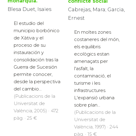
monarquía.
conflicte social
Blesa Duet, Isaïes
Cabrejas, Mara; Garcia,
Ernest
El estudio del
municipio borbónico
En moltes zones
de Xàtiva y el
costaneres del món,
proceso de su
els equilibris
instauración y
ecològics estan
consolidación tras la
amenaçats per
Guerra de Sucesión
l'asfalt, la
permite conocer,
contaminació, el
desde la perspectiva
turisme i les
del cambio...
infrastructures.
(Publicacions de la
L'expansió urbana
Universitat de
sobre plan...
València, 2005) · 472
(Publicacions de la
pàg. · 25 €
Universitat de
València, 1997) · 244
pàg. · 15 €