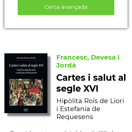
Cerca avançada
Francesc, Devesa i
Jordà
Cartes i salut al
segle XVI
Hipòlita Roís de Liori
i Estefania de
Requesens