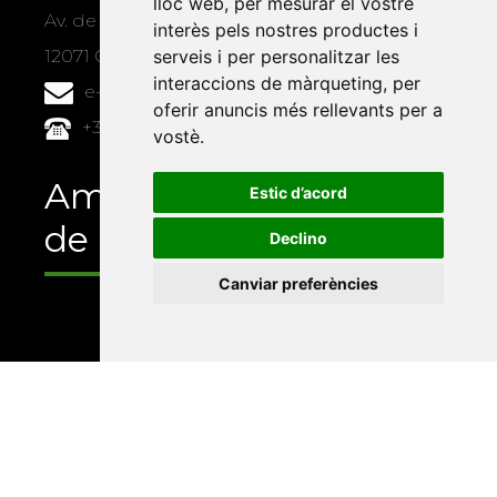
lloc web
,
per mesurar el vostre
Av. de Vicent Sos Baynat, s/n
interès pels nostres productes i
12071 Castelló de la Plana
serveis i per personalitzar les
interaccions de màrqueting
,
per
e-buc@vives.org
oferir anuncis més rellevants per a
+34 964 72 89 93
vostè
.
Amb el suport
Estic d’acord
de
Declino
Canviar preferències