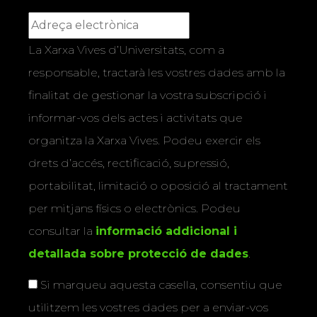
La Xarxa Vives d’Universitats, com a
responsable, tractarà les vostres dades amb la
finalitat de gestionar la vostra subscripció i
informar-vos dels actes i activitats que
organitza la Xarxa Vives. Podeu exercir els
drets d’accés, rectificació, supressió,
portabilitat, limitació o oposició al tractament
per mitjans físics o electrònics. Podeu
consultar la
informació addicional i
detallada sobre protecció de dades
.
Si marqueu aquesta casella, consentiu que
utilitzem les vostres dades per a enviar-vos