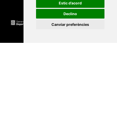
Estic d’acord
Declino
Canviar preferències
Universitat Abat Oliba CEU
•
Universitat d'Alacant
•
Universitat d'Andorra
•
Universitat Autònoma de
Barcelona
•
Universitat de Barcelona
•
Universitat
CEU Cardenal Herrera
•
Universitat de Girona
•
Universitat de les Illes Balears
•
Universitat
Internacional de Catalunya
•
Universitat Jaume I
•
Universitat de Lleida
•
Universitat Miguel Hernández
d'Elx
•
Universitat Oberta de Catalunya
•
Universitat
de Perpinyà Via Domitia
•
Universitat Politècnica de