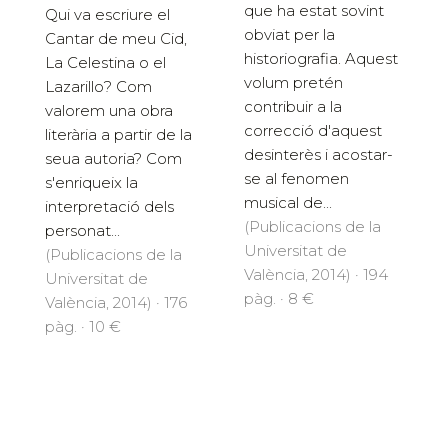
que ha estat sovint
Qui va escriure el
obviat per la
Cantar de meu Cid,
historiografia. Aquest
La Celestina o el
volum pretén
Lazarillo? Com
contribuir a la
valorem una obra
correcció d'aquest
literària a partir de la
desinterès i acostar-
seua autoria? Com
se al fenomen
s'enriqueix la
musical de...
interpretació dels
(Publicacions de la
personat...
Universitat de
(Publicacions de la
València, 2014) · 194
Universitat de
pàg. · 8 €
València, 2014) · 176
pàg. · 10 €