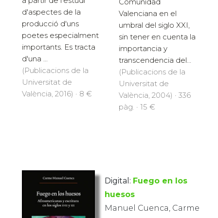
a partir de l'estudi
Comunidad
d'aspectes de la
Valenciana en el
producció d'uns
umbral del siglo XXI,
poetes especialment
sin tener en cuenta la
importants. Es tracta
importancia y
d'una ...
transcendencia del...
(Publicacions de la
(Publicacions de la
Universitat de
Universitat de
València, 2016) · 8 €
València, 2004) · 336
pàg. · 15 €
Digital:
Fuego en los
huesos
Manuel Cuenca, Carme