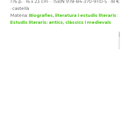
176 p. · 16 x 23 cm · · ISBN 978-84-370-9110-5 · 18 €
· castellà
Matèria:
Biografies, literatura i estudis literaris
:
Estudis literaris: antics, clàssics i medievals