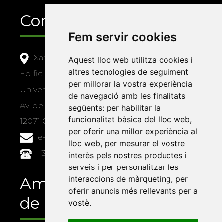
Contacte
Fem servir cookies
Xarxa Vives d'Universitats
Aquest lloc web utilitza cookies i
altres tecnologies de seguiment
Edifici Àgora
per millorar la vostra experiència
Universitat Jaume I, local 10
de navegació amb les finalitats
Av. de Vicent Sos Baynat, s/n
següents:
per habilitar la
funcionalitat bàsica del lloc web
,
12071 Castelló de la Plana
per oferir una millor experiència al
e-buc@vives.org
lloc web
,
per mesurar el vostre
+34 964 72 89 93
interès pels nostres productes i
serveis i per personalitzar les
Amb el suport
interaccions de màrqueting
,
per
oferir anuncis més rellevants per a
de
vostè
.