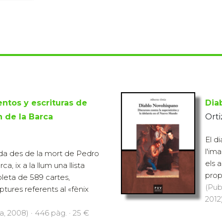
ntos y escrituras de
Dia
 de la Barca
Orti
El d
l'ima
da des de la mort de Pedro
els a
a, ix a la llum una llista
prop
leta de 589 cartes,
(Pub
tures referents al «fènix
2012)
a, 2008) · 446 pàg. · 25 €