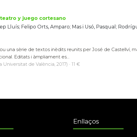
 teatro y juego cortesano
sep Lluís; Felipo Orts, Amparo; Mas i Usó, Pasqual; Rodrí
u una sèrie de textos inèdits reunits per José de Castellví, 
cional. Editats i àmpliament es...
 Universitat de València, 2017) · 11 €
Enllaços