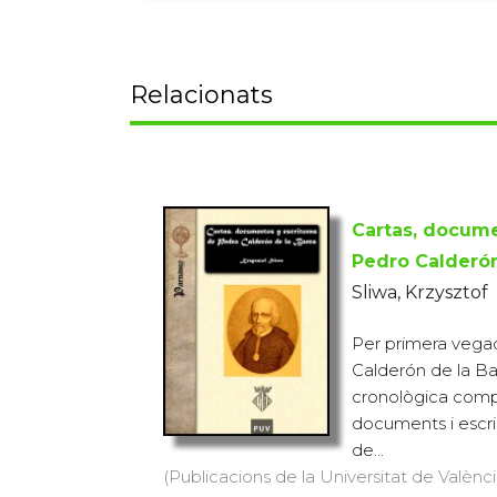
Relacionats
Cartas, docume
Pedro Calderón
Sliwa, Krzysztof
Per primera vega
Calderón de la Barc
cronològica comp
documents i escrip
de...
(Publicacions de la Universitat de Valènci