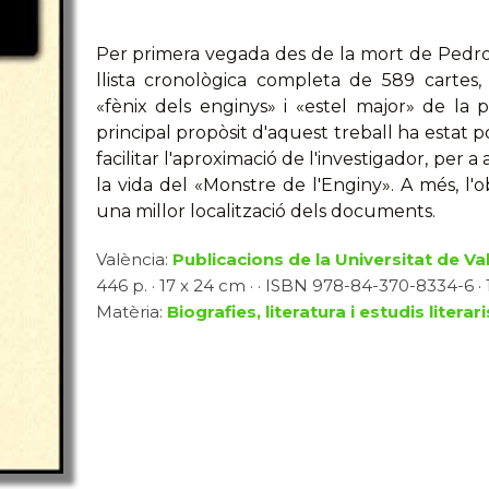
Per primera vegada des de la mort de Pedro 
llista cronològica completa de 589 cartes,
«fènix dels enginys» i «estel major» de la po
principal propòsit d'aquest treball ha estat po
facilitar l'aproximació de l'investigador, per a
la vida del «Monstre de l'Enginy». A més, l'
una millor localització dels documents.
València:
Publicacions de la Universitat de Va
446 p. · 17 x 24 cm · · ISBN 978-84-370-8334-6 · 1
Matèria:
Biografies, literatura i estudis literari