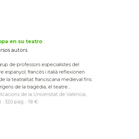
opa en su teatro
rsos autors
rup de professors especialistes del
re espanyol, francès i italià reflexionen
de la teatralitat franciscana medieval fins
rígens de la tragèdia, el teatre...
licacions de la Universitat de València,
 · 320 pàg. · 18 €