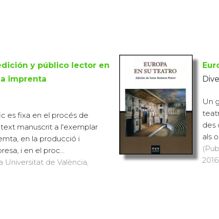
edición y público lector en
Eur
la imprenta
Dive
Un g
teat
 es fixa en el procés de
des 
 text manuscrit a l'exemplar
als o
emta, en la producció i
(Pub
presa, i en el proc...
2016)
a Universitat de València,