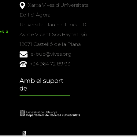
Xarxa Vives d'Universitats
Edifici Àgora
Universitat Jaume I, local 10
es a
Av. de Vicent Sos Baynat, s/n
12071 Castelló de la Plana
e-buc@vives.org
+34 964 72 89 93
Amb el suport
de