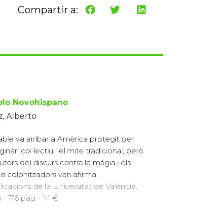
Compartir a:
blo Novohispano
z, Alberto
iable va arribar a Amèrica protegit per
ginari col·lectiu i el mite tradicional, però
utors del discurs contra la màgia i els
is colonitzadors van afirma...
licacions de la Universitat de València,
 · 176 pàg. · 14 €