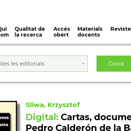
Qui
Qualitat de
Accés
Materials
Reviste
som
la recerca
obert
docents
Cerca
tes les editorials
Sliwa, Krzysztof
Digital:
Cartas, docume
Pedro Calderón de la B