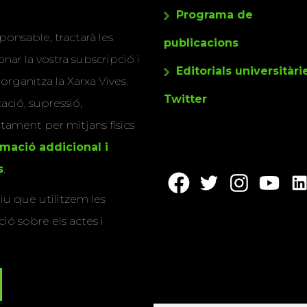
Programa de
ponsable, tractarà les
publicacions
nar la vostra subscripció i
Editorials universitàri
 organitza la Xarxa Vives.
Twitter
cació, supressió,
actament per mitjans físics
rmació addicional i
s
.
u que utilitzem les
ió sobre els actes i