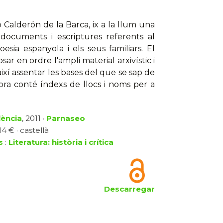
Calderón de la Barca, ix a la llum una
 documents i escriptures referents al
esia espanyola i els seus familiars. El
sar en ordre l'ampli material arxivístic i
 així assentar les bases del que se sap de
obra conté índexs de llocs i noms per a
lència
, 2011 ·
Parnaseo
4 € · castellà
s
:
Literatura: història i crítica
Descarregar