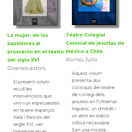
Teatro Colegial
La mujer: de los
Colonial de jesuitas de
bastidores al
México a Chile
proscenio en el teatro
Alonso, Julio
del siglo XVI
Diversos autors
Aquest volum
presenta dos
El present volum
col·loquis del teatre
recull les
de col·legi dels
intervencions que
jesuïtes en l'Ultramar
vint-i-un especialistes
hispànic, un d'inèdit i
en teatre espanyol,
un altre en edició
italià i francès del
crítica necessària.
segle XVI, van
Són una mostra ...
presentar en el