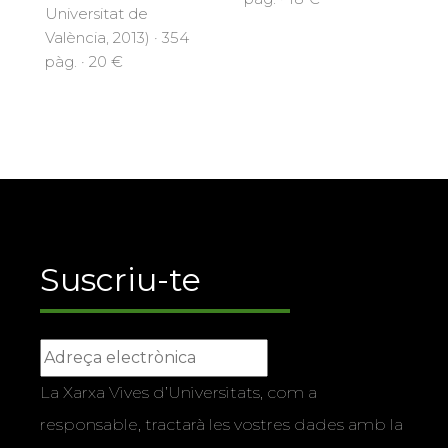
Universitat de
València, 2013) · 354
pàg. · 20 €
Suscriu-te
La Xarxa Vives d’Universitats, com a
responsable, tractarà les vostres dades amb la