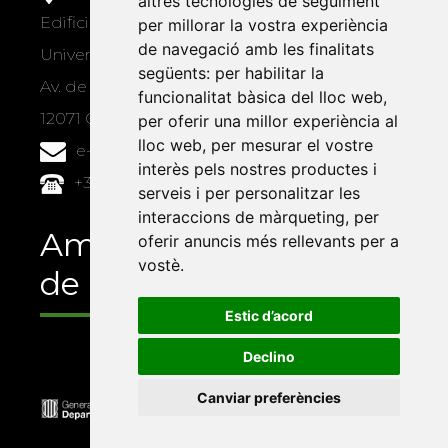
altres tecnologies de seguiment
Edifici Àgora
per millorar la vostra experiència
de navegació amb les finalitats
Universitat Jaume I, local 10
següents:
per habilitar la
Av. de Vicent Sos Baynat, s/n
funcionalitat bàsica del lloc web
,
12071 Castelló de la Plana
per oferir una millor experiència al
lloc web
,
per mesurar el vostre
e-buc@vives.org
interès pels nostres productes i
+34 964 72 89 93
serveis i per personalitzar les
interaccions de màrqueting
,
per
Amb el suport
oferir anuncis més rellevants per a
vostè
.
de
Estic d’acord
Declino
Canviar preferències