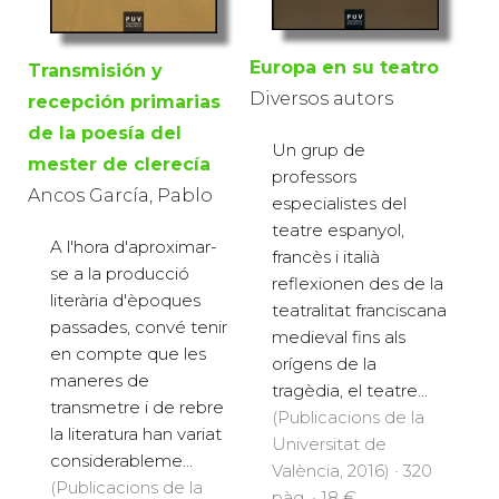
Europa en su teatro
Transmisión y
Diversos autors
recepción primarias
de la poesía del
Un grup de
mester de clerecía
professors
Ancos García, Pablo
especialistes del
teatre espanyol,
A l'hora d'aproximar-
francès i italià
se a la producció
reflexionen des de la
literària d'èpoques
teatralitat franciscana
passades, convé tenir
medieval fins als
en compte que les
orígens de la
maneres de
tragèdia, el teatre...
transmetre i de rebre
(Publicacions de la
la literatura han variat
Universitat de
considerableme...
València, 2016) · 320
(Publicacions de la
pàg. · 18 €