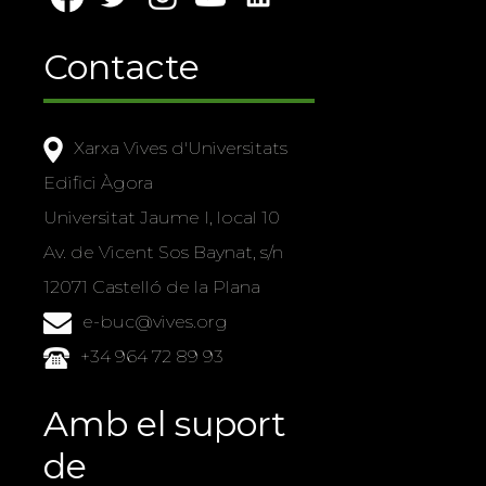
Contacte
Xarxa Vives d'Universitats
Edifici Àgora
Universitat Jaume I, local 10
Av. de Vicent Sos Baynat, s/n
12071 Castelló de la Plana
e-buc@vives.org
+34 964 72 89 93
Amb el suport
de