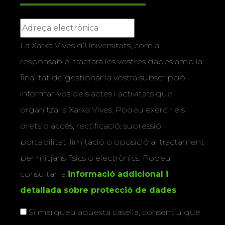
La Xarxa Vives d’Universitats, com a
responsable, tractarà les vostres dades amb la
finalitat de gestionar la vostra subscripció i
informar-vos dels actes i activitats que
organitza la Xarxa Vives. Podeu exercir els
drets d’accés, rectificació, supressió,
portabilitat, limitació o oposició al tractament
per mitjans físics o electrònics. Podeu
consultar la
informació addicional i
detallada sobre protecció de dades
.
Si marqueu aquesta casella, consentiu que