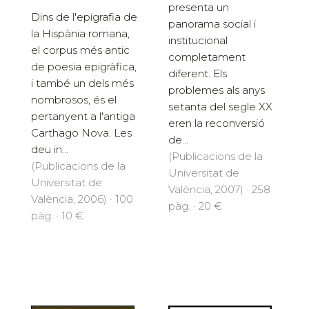
presenta un
Dins de l'epigrafia de
panorama social i
la Hispània romana,
institucional
el corpus més antic
completament
de poesia epigràfica,
diferent. Els
i també un dels més
problemes als anys
nombrosos, és el
setanta del segle XX
pertanyent a l'antiga
eren la reconversió
Carthago Nova. Les
de...
deu in...
(Publicacions de la
(Publicacions de la
Universitat de
Universitat de
València, 2007) · 258
València, 2006) · 100
pàg. · 20 €
pàg. · 10 €