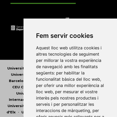
Fem servir cookies
Aquest lloc web utilitza cookies i
altres tecnologies de seguiment
per millorar la vostra experiència
de navegació amb les finalitats
Universitat Abat Oliba CEU
•
Universitat d'Alacant
•
següents:
per habilitar la
Universitat d'Andorra
•
Universitat Autònoma de
funcionalitat bàsica del lloc web
,
Barcelona
•
Universitat de Barcelona
•
Universitat
per oferir una millor experiència al
CEU Cardenal Herrera
•
Universitat de Girona
•
lloc web
,
per mesurar el vostre
Universitat de les Illes Balears
•
Universitat
interès pels nostres productes i
Internacional de Catalunya
•
Universitat Jaume I
•
serveis i per personalitzar les
Universitat de Lleida
•
Universitat Miguel Hernández
interaccions de màrqueting
,
per
d'Elx
•
Universitat Oberta de Catalunya
•
Universitat
oferir anuncis més rellevants per a