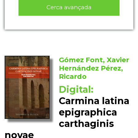
Cerca avançada
Gómez Font, Xavier
Hernández Pérez,
Ricardo
Digital:
Carmina latina
epigraphica
carthaginis
novae