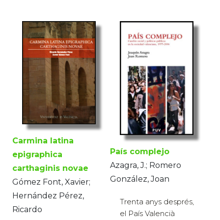
Carmina latina
País complejo
epigraphica
Azagra, J.; Romero
carthaginis novae
González, Joan
Gómez Font, Xavier;
Hernández Pérez,
Trenta anys després,
Ricardo
el País Valencià