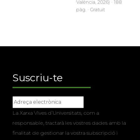
València, 2026) · 188
pàg. · Gratuït
Suscriu-te
La Xarxa Vives d’Universitats, com a
responsable, tractarà les vostres dades amb la
finalitat de gestionar la vostra subscripció i