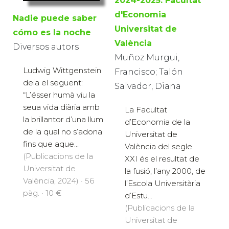
2024-2025. Facultat
d'Economia
Nadie puede saber
Universitat de
cómo es la noche
València
Diversos autors
Muñoz Murgui,
Ludwig Wittgenstein
Francisco; Talón
deia el següent:
Salvador, Diana
“L’ésser humà viu la
seua vida diària amb
La Facultat
la brillantor d’una llum
d’Economia de la
de la qual no s’adona
Universitat de
fins que aque...
València del segle
(Publicacions de la
XXI és el resultat de
Universitat de
la fusió, l’any 2000, de
València, 2024) · 56
l’Escola Universitària
pàg. · 10 €
d’Estu...
(Publicacions de la
Universitat de