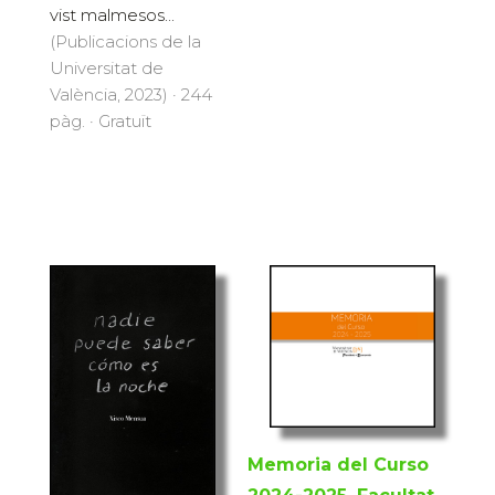
vist malmesos...
(Publicacions de la
Universitat de
València, 2023) · 244
pàg. · Gratuït
Memoria del Curso