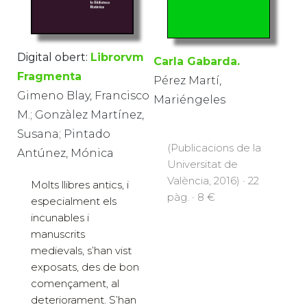
Digital obert:
Librorvm
Carla Gabarda.
Fragmenta
Pérez Martí,
Gimeno Blay, Francisco
Mariéngeles
M.; Gonzàlez Martínez,
Susana; Pintado
(Publicacions de la
Antúnez, Mónica
Universitat de
València, 2016) · 22
Molts llibres antics, i
pàg. · 8 €
especialment els
incunables i
manuscrits
medievals, s’han vist
exposats, des de bon
començament, al
deteriorament. S’han