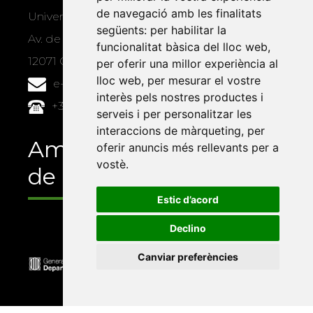
de navegació amb les finalitats
Universitat Jaume I, local 10
següents:
per habilitar la
Av. de Vicent Sos Baynat, s/n
funcionalitat bàsica del lloc web
,
12071 Castelló de la Plana
per oferir una millor experiència al
lloc web
,
per mesurar el vostre
e-buc@vives.org
interès pels nostres productes i
+34 964 72 89 93
serveis i per personalitzar les
interaccions de màrqueting
,
per
Amb el suport
oferir anuncis més rellevants per a
vostè
.
de
Estic d’acord
Declino
Canviar preferències