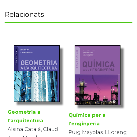
Relacionats
Geometria a
Química per a
l'arquitectura
l'enginyeria
Alsina Català, Claudi;
Puig Mayolas, LLorenç;