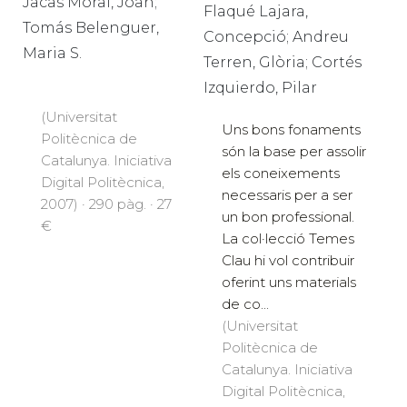
Jacas Moral, Joan;
Flaqué Lajara,
Tomás Belenguer,
Concepció; Andreu
Maria S.
Terren, Glòria; Cortés
Izquierdo, Pilar
(Universitat
Uns bons fonaments
Politècnica de
són la base per assolir
Catalunya. Iniciativa
els coneixements
Digital Politècnica,
necessaris per a ser
2007) · 290 pàg. · 27
un bon professional.
€
La col·lecció Temes
Clau hi vol contribuir
oferint uns materials
de co...
(Universitat
Politècnica de
Catalunya. Iniciativa
Digital Politècnica,