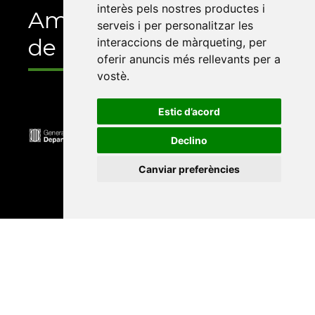
interès pels nostres productes i
Amb el suport
serveis i per personalitzar les
de
interaccions de màrqueting
,
per
oferir anuncis més rellevants per a
vostè
.
Estic d’acord
Declino
Canviar preferències
Universitat Abat Oliba CEU
•
Universitat d'Alacant
•
Universitat d'Andorra
•
Universitat Autònoma de
Barcelona
•
Universitat de Barcelona
•
Universitat
CEU Cardenal Herrera
•
Universitat de Girona
•
Universitat de les Illes Balears
•
Universitat