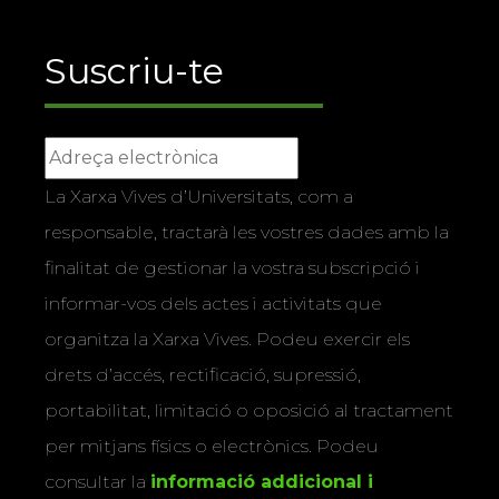
Suscriu-te
La Xarxa Vives d’Universitats, com a
responsable, tractarà les vostres dades amb la
finalitat de gestionar la vostra subscripció i
informar-vos dels actes i activitats que
organitza la Xarxa Vives. Podeu exercir els
drets d’accés, rectificació, supressió,
portabilitat, limitació o oposició al tractament
per mitjans físics o electrònics. Podeu
consultar la
informació addicional i