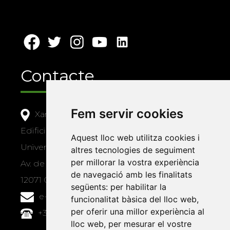
Contacte
Fem servir cookies
Xarxa Vives d'Universitats
Edifici Àgora
Aquest lloc web utilitza cookies i
Universitat Jaume I, local 10
altres tecnologies de seguiment
per millorar la vostra experiència
Av. de Vicent Sos Baynat, s/n
de navegació amb les finalitats
12071 Castelló de la Plana
següents:
per habilitar la
e-buc@vives.org
funcionalitat bàsica del lloc web
,
per oferir una millor experiència al
+34 964 72 89 93
lloc web
,
per mesurar el vostre