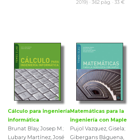
2019) · 362 pàg. · 33 €
Matemáticas para la
Cálculo para ingeniería
ingeniería con Maple
informática
Pujol Vazquez, Gisela;
Brunat Blay, Josep M.;
Gibergans Báguena,
Lubary Martínez, José