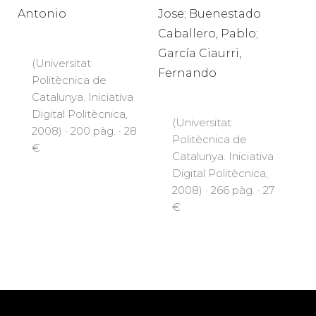
Jose; Buenestado
Antonio
Caballero, Pablo;
García Ciaurri,
(Universitat
Fernando
Politècnica de
Catalunya. Iniciativa
Digital Politècnica,
(Universitat
2008) · 200 pàg. · 28
Politècnica de
€
Catalunya. Iniciativa
Digital Politècnica,
2008) · 266 pàg. · 27
€