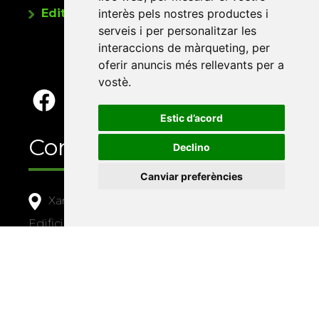
interès pels nostres productes i
Editorials universitàries a Twitter
serveis i per personalitzar les
interaccions de màrqueting
,
per
oferir anuncis més rellevants per a
vostè
.
Estic d’acord
Contacte
Declino
Canviar preferències
Xarxa Vives d'Universitats
Edifici Àgora
Universitat Jaume I, local 10
Av. de Vicent Sos Baynat, s/n
12071 Castelló de la Plana
e-buc@vives.org