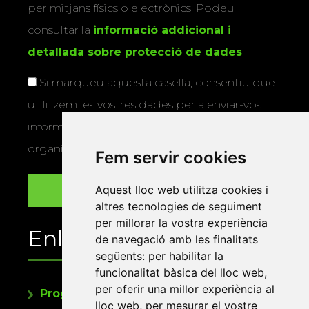
per mitjans físics o electrònics. Podeu
consultar la
informació addicional i
detallada sobre protecció de dades
.
Si marqueu aquesta casella, consentiu que
utilitzem les vostres dades per a enviar-vos
informació sobre els actes i activitats que
organitza la Xarxa Vives.
Fem servir cookies
Aquest lloc web utilitza cookies i
altres tecnologies de seguiment
per millorar la vostra experiència
Enllaços
de navegació amb les finalitats
següents:
per habilitar la
funcionalitat bàsica del lloc web
,
per oferir una millor experiència al
Programa de publicacions
lloc web
,
per mesurar el vostre