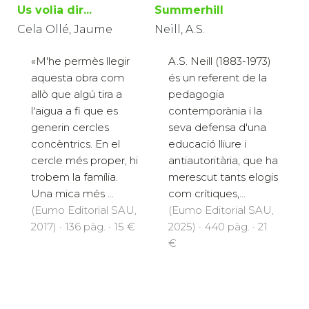
Us volia dir...
Summerhill
Cela Ollé, Jaume
Neill, A.S.
«M'he permès llegir
A.S. Neill (1883-1973)
aquesta obra com
és un referent de la
allò que algú tira a
pedagogia
l'aigua a fi que es
contemporània i la
generin cercles
seva defensa d'una
concèntrics. En el
educació lliure i
cercle més proper, hi
antiautoritària, que ha
trobem la família.
merescut tants elogis
Una mica més ...
com crítiques,...
(Eumo Editorial SAU,
(Eumo Editorial SAU,
2017) · 136 pàg. · 15 €
2025) · 440 pàg. · 21
€