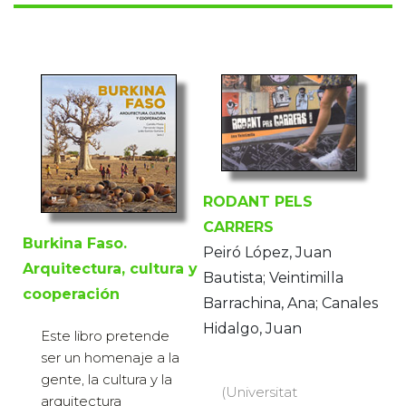
RODANT PELS
CARRERS
Burkina Faso.
Peiró López, Juan
Arquitectura, cultura y
Bautista; Veintimilla
cooperación
Barrachina, Ana; Canales
Hidalgo, Juan
Este libro pretende
ser un homenaje a la
gente, la cultura y la
(Universitat
arquitectura