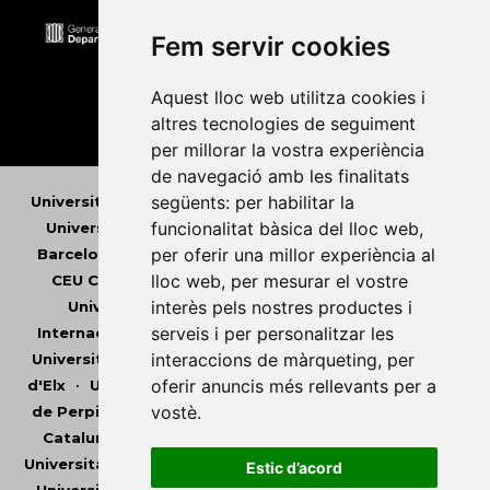
Fem servir cookies
Aquest lloc web utilitza cookies i
altres tecnologies de seguiment
per millorar la vostra experiència
de navegació amb les finalitats
següents:
per habilitar la
Universitat Abat Oliba CEU
•
Universitat d'Alacant
•
funcionalitat bàsica del lloc web
,
Universitat d'Andorra
•
Universitat Autònoma de
per oferir una millor experiència al
Barcelona
•
Universitat de Barcelona
•
Universitat
lloc web
,
per mesurar el vostre
CEU Cardenal Herrera
•
Universitat de Girona
•
interès pels nostres productes i
Universitat de les Illes Balears
•
Universitat
serveis i per personalitzar les
Internacional de Catalunya
•
Universitat Jaume I
•
interaccions de màrqueting
,
per
Universitat de Lleida
•
Universitat Miguel Hernández
oferir anuncis més rellevants per a
d'Elx
•
Universitat Oberta de Catalunya
•
Universitat
vostè
.
de Perpinyà Via Domitia
•
Universitat Politècnica de
Catalunya
•
Universitat Politècnica de València
•
Universitat Pompeu Fabra
•
Universitat Ramon Llull
•
Estic d’acord