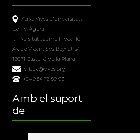
Xarxa Vives d'Universitats
Edifici Àgora
Universitat Jaume I, local 10
Av. de Vicent Sos Baynat, s/n
12071 Castelló de la Plana
e-buc@vives.org
+34 964 72 89 93
Amb el suport
de