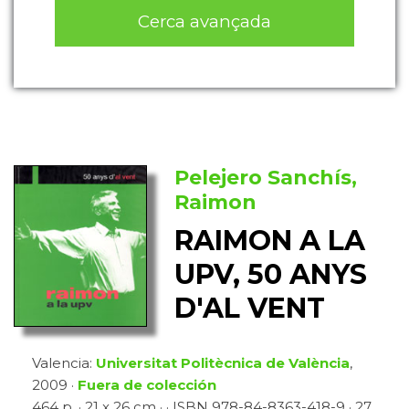
Cerca avançada
Pelejero Sanchís,
Raimon
RAIMON A LA
UPV, 50 ANYS
D'AL VENT
Valencia:
Universitat Politècnica de València
,
2009 ·
Fuera de colección
464 p. · 21 x 26 cm · · ISBN 978-84-8363-418-9 · 27