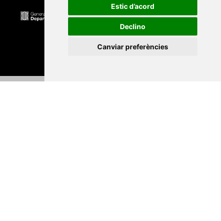
Estic d’acord
Declino
Canviar preferències
Universitat Abat Oliba CEU
•
Universitat d'Alacant
•
Universitat d'Andorra
•
Universitat Autònoma de
Barcelona
•
Universitat de Barcelona
•
Universitat
CEU Cardenal Herrera
•
Universitat de Girona
•
Universitat de les Illes Balears
•
Universitat
Internacional de Catalunya
•
Universitat Jaume I
•
Universitat de Lleida
•
Universitat Miguel Hernández
d'Elx
•
Universitat Oberta de Catalunya
•
Universitat
de Perpinyà Via Domitia
•
Universitat Politècnica de
Catalunya
•
Universitat Politècnica de València
•
Universitat Pompeu Fabra
•
Universitat Ramon Llull
•