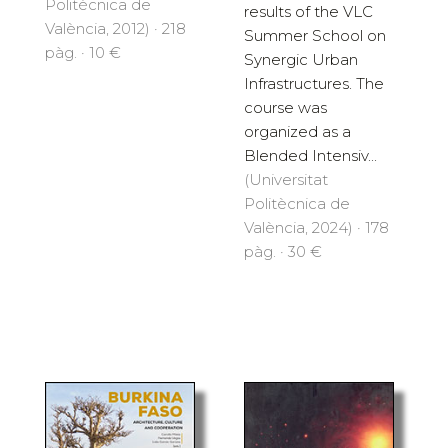
Politècnica de
results of the VLC
València, 2012) · 218
Summer School on
pàg. · 10 €
Synergic Urban
Infrastructures. The
course was
organized as a
Blended Intensiv...
(Universitat
Politècnica de
València, 2024) · 178
pàg. · 30 €