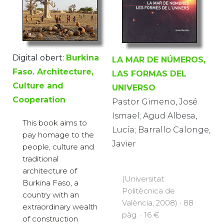
Digital obert:
Burkina
LA MAR DE NÚMEROS,
Faso. Architecture,
LAS FORMAS DEL
Culture and
UNIVERSO
Cooperation
Pastor Gimeno, José
Ismael; Agud Albesa,
This book aims to
Lucía; Barrallo Calonge,
pay homage to the
Javier
people, culture and
traditional
architecture of
(Universitat
Burkina Faso, a
Politècnica de
country with an
València, 2008) · 88
extraordinary wealth
pàg. · 16 €
of construction