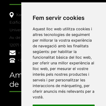
Xarxa Vives d'Universitats
Fem servir cookies
Edifici Àgora
Aquest lloc web utilitza cookies i
Universitat Jaume I, local 10
altres tecnologies de seguiment
Av. de Vicent Sos Baynat, s/n
per millorar la vostra experiència
12071 Castelló de la Plana
de navegació amb les finalitats
següents:
per habilitar la
e-buc@vives.org
funcionalitat bàsica del lloc web
,
+34 964 72 89 93
per oferir una millor experiència al
lloc web
,
per mesurar el vostre
Amb el suport
interès pels nostres productes i
serveis i per personalitzar les
de
interaccions de màrqueting
,
per
oferir anuncis més rellevants per a
vostè
.