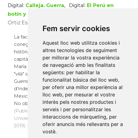
Digital:
Calleja. Guerra,
Digital:
El Perú en
botín y fortuna.
revolución.
Ortiz Escamilla, Juan
Independencia y
Fem servir cookies
guerra: un proceso,
La faceta més
1780-1826.
Aquest lloc web utilitza cookies i
coneguda en la
Diversos autors
altres tecnologies de seguiment
història de Mèxic del
per millorar la vostra experiència
capità general Felix
El Bicentenari de la
de navegació amb les finalitats
María Calleja és la del
Independència del
següents:
per habilitar la
"vilà" suprem en la
Perú s'aproxima. Per
funcionalitat bàsica del lloc web
,
Guerra
això, més enllà de la
per oferir una millor experiència al
d'Independència
celebració i la
lloc web
,
per mesurar el vostre
Mexicana de 1810.
commemoració que
interès pels nostres productes i
No obstant...
comporta
serveis i per personalitzar les
(Publicacions de la
l'efemèride, els
interaccions de màrqueting
,
per
Universitat Jaume I,
editors d'aquest llibre
oferir anuncis més rellevants per a
2019) · 264 pàg. · 8 €
ha...
vostè
.
(Publicacions de la