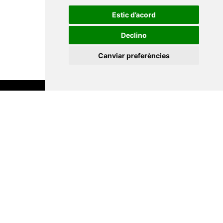
Universitat Jaume I,
Estic d’acord
2018) · 345 pàg. · 9 €
Declino
Canviar preferències
Suscriu-te
La Xarxa Vives d’Universitats, com a
responsable, tractarà les vostres dades amb la
finalitat de gestionar la vostra subscripció i