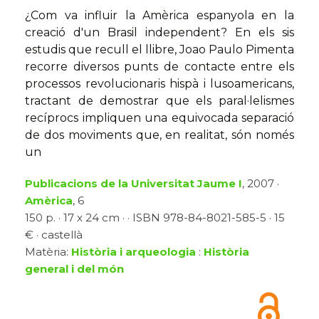
¿Com va influir la Amèrica espanyola en la
creació d'un Brasil independent? En els sis
estudis que recull el llibre, Joao Paulo Pimenta
recorre diversos punts de contacte entre els
processos revolucionaris hispà i lusoamericans,
tractant de demostrar que els paral·lelismes
recíprocs impliquen una equivocada separació
de dos moviments que, en realitat, són només
un
Publicacions de la Universitat Jaume I
, 2007 ·
Amèrica
, 6
150 p. · 17 x 24 cm · · ISBN 978-84-8021-585-5 · 15
€ · castellà
Matèria:
Història i arqueologia
:
Història
general i del món