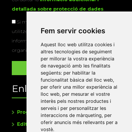
detallada sobre protecció de dades
.
Si marqueu aquesta casella, consentiu que
Fem servir cookies
utilitzem les vostres dades per a enviar-vos
informació sobre els actes i activitats que
Aquest lloc web utilitza cookies i
organitza la Xarxa Vives.
altres tecnologies de seguiment
per millorar la vostra experiència
de navegació amb les finalitats
següents:
per habilitar la
funcionalitat bàsica del lloc web
,
Enllaços
per oferir una millor experiència al
lloc web
,
per mesurar el vostre
interès pels nostres productes i
serveis i per personalitzar les
Programa de publicacions
interaccions de màrqueting
,
per
oferir anuncis més rellevants per a
Editorials universitàries a Twitter
vostè
.