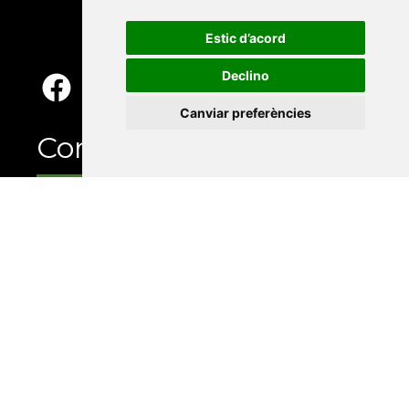
Estic d’acord
Declino
Canviar preferències
Contacte
Xarxa Vives d'Universitats
Edifici Àgora
Universitat Jaume I, local 10
Av. de Vicent Sos Baynat, s/n
12071 Castelló de la Plana
e-buc@vives.org
+34 964 72 89 93