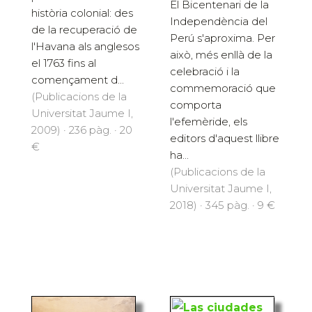
El Bicentenari de la
història colonial: des
Independència del
de la recuperació de
Perú s'aproxima. Per
l'Havana als anglesos
això, més enllà de la
el 1763 fins al
celebració i la
començament d...
commemoració que
(Publicacions de la
comporta
Universitat Jaume I,
l'efemèride, els
2009) · 236 pàg. · 20
editors d'aquest llibre
€
ha...
(Publicacions de la
Universitat Jaume I,
2018) · 345 pàg. · 9 €