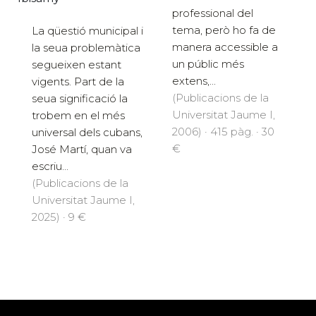
professional del
tema, però ho fa de
La qüestió municipal i
manera accessible a
la seua problemàtica
un públic més
segueixen estant
extens,...
vigents. Part de la
(Publicacions de la
seua significació la
Universitat Jaume I,
trobem en el més
2006) · 415 pàg. · 30
universal dels cubans,
€
José Martí, quan va
escriu...
(Publicacions de la
Universitat Jaume I,
2025) · 9 €