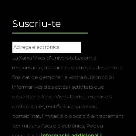
Suscriu-te
La Xarxa Vives d’Universitats, com a
responsable, tractarà les vostres dades amb la
finalitat de gestionar la vostra subscripció i
informar-vos dels actes i activitats que
organitza la Xarxa Vives. Podeu exercir els
drets d’accés, rectificació, supressió,
portabilitat, limitació o oposició al tractament
per mitjans físics o electrònics. Podeu
consultar la
informació addicional i