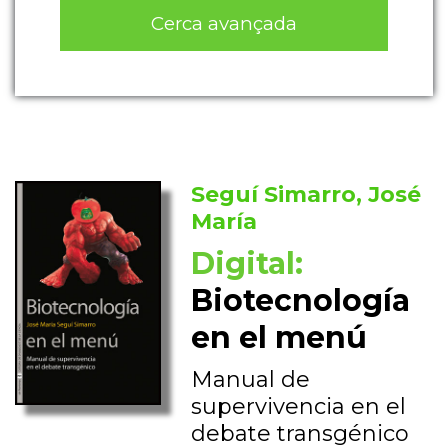
Cerca avançada
Seguí Simarro, José
María
Digital:
Biotecnología
en el menú
Manual de
supervivencia en el
debate transgénico