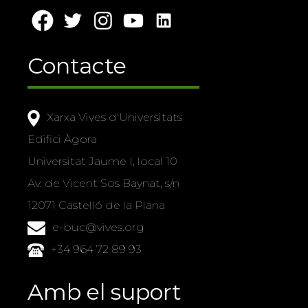
Contacte
Xarxa Vives d'Universitats
Edifici Àgora
Universitat Jaume I, local 10
Av. de Vicent Sos Baynat, s/n
12071 Castelló de la Plana
e-buc@vives.org
+34 964 72 89 93
Amb el suport