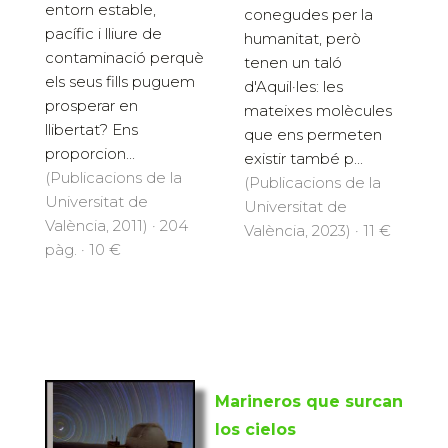
entorn estable,
conegudes per la
pacífic i lliure de
humanitat, però
contaminació perquè
tenen un taló
els seus fills puguem
d'Aquil·les: les
prosperar en
mateixes molècules
llibertat? Ens
que ens permeten
proporcion...
existir també p...
(Publicacions de la
(Publicacions de la
Universitat de
Universitat de
València, 2011) · 204
València, 2023) · 11 €
pàg. · 10 €
Marineros que surcan
los cielos