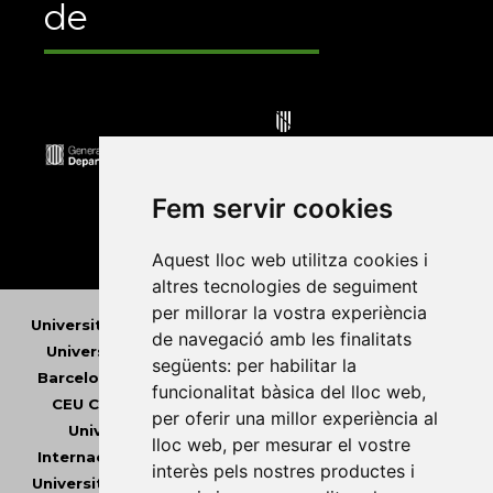
de
Fem servir cookies
Aquest lloc web utilitza cookies i
altres tecnologies de seguiment
per millorar la vostra experiència
Universitat Abat Oliba CEU
•
Universitat d'Alacant
•
de navegació amb les finalitats
Universitat d'Andorra
•
Universitat Autònoma de
següents:
per habilitar la
Barcelona
•
Universitat de Barcelona
•
Universitat
funcionalitat bàsica del lloc web
,
CEU Cardenal Herrera
•
Universitat de Girona
•
per oferir una millor experiència al
Universitat de les Illes Balears
•
Universitat
lloc web
,
per mesurar el vostre
Internacional de Catalunya
•
Universitat Jaume I
•
interès pels nostres productes i
Universitat de Lleida
•
Universitat Miguel Hernández