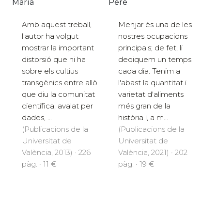
María
Pere
Amb aquest treball,
Menjar és una de les
l'autor ha volgut
nostres ocupacions
mostrar la important
principals; de fet, li
distorsió que hi ha
dediquem un temps
sobre els cultius
cada dia. Tenim a
transgènics entre allò
l'abast la quantitat i
que diu la comunitat
varietat d'aliments
científica, avalat per
més gran de la
dades, ...
història i, a m...
(Publicacions de la
(Publicacions de la
Universitat de
Universitat de
València, 2013) · 226
València, 2021) · 202
pàg. · 11 €
pàg. · 19 €