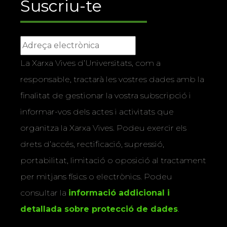
Suscriu-te
La Xarxa Vives d’Universitats, com a
responsable, tractarà les vostres dades amb la
finalitat de gestionar la vostra subscripció i
informar-vos dels actes i activitats que
organitza la Xarxa Vives. Podeu exercir els
drets d’accés, rectificació, supressió,
portabilitat, limitació o oposició al tractament
per mitjans físics o electrònics. Podeu
consultar la
informació addicional i
detallada sobre protecció de dades
.