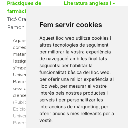
Pràctiques de
Literatura anglesa I -
farmàcia galènica III
en anglès-
Ticó Grau, Josep
Moya Gutierrez, Ana
Fem servir cookies
Ramon
Sofia; López Sánchez,
Gemma
Aquest lloc web utilitza cookies i
Aquest text docent
altres tecnologies de seguiment
correspon als
per millorar la vostra experiència
materials docents de
(Publicacions i
de navegació amb les finalitats
l'assignatura que
Edicions de la
següents:
per habilitar la
s'imparteix a la
Universitat de
funcionalitat bàsica del lloc web
,
Universitat de
Barcelona, 1998) · 12
per oferir una millor experiència al
Barcelona dins la
€
lloc web
,
per mesurar el vostre
seva pròpia àrea
interès pels nostres productes i
d'ensenyament
serveis i per personalitzar les
(Publicacions i
interaccions de màrqueting
,
per
Edicions de la
oferir anuncis més rellevants per a
Universitat de
vostè
.
Barcelona, 1999) · 72