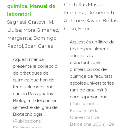
Centellas Masuet,
química. Manual de
Francesc; Domènech
laboratori
Antúnez, Xavier; Brillas
Sagristá Gratovil, M.
Coso, Enric
Lluïsa; Mora Giménez,
Margarita; Domingo
Aquest és un llibre de
Pedrol, Joan Carles
text especialment
adreçat als
Aquest manual
estudiants dels
presenta la col·lecció
primers cursos de
de pràctiques de
química de facultats i
química que han de
escoles universitàries,
fer els alumnes que
tant de grau mitjà
cursen l?assignatura
com superior, que...
Biologia II del primer
(Publicacions i
semestre del grau de
Edicions de la
Biotecnologia...
Universitat de
(Publicacions i
Barcelona, 2004) · 29
Edicions de la