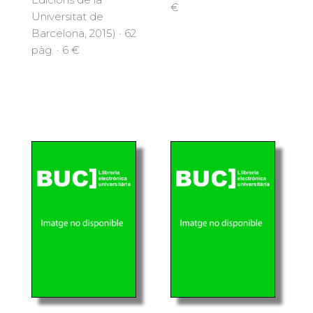
€
Universitat de
Barcelona, 2015) · 62
pàg. · 6 €