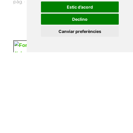
pàg. · 6 €
Estic d’acord
Declino
Canviar preferències
Fonaments de física
Latorre Sentís, Josep
Ignaci; Tarrach Siegel,
Rolf
Aquest text docent
correspon als materials
docents de l'assignatura que s'imparteix a la
Universitat de Barcelona dins la seva pròpia àrea
d'ensenyament
(Publicacions i Edicions de la Universitat de
Barcelona, 1998) · 9 €