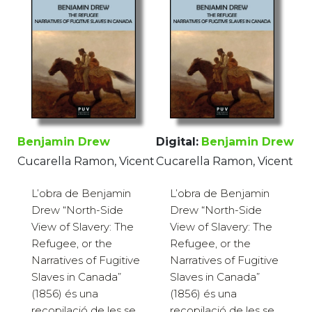
Benjamin Drew
Digital:
Benjamin Drew
Cucarella Ramon, Vicent
Cucarella Ramon, Vicent
L’obra de Benjamin
L’obra de Benjamin
Drew “North-Side
Drew “North-Side
View of Slavery: The
View of Slavery: The
Refugee, or the
Refugee, or the
Narratives of Fugitive
Narratives of Fugitive
Slaves in Canada”
Slaves in Canada”
(1856) és una
(1856) és una
recopilació de les se...
recopilació de les se...