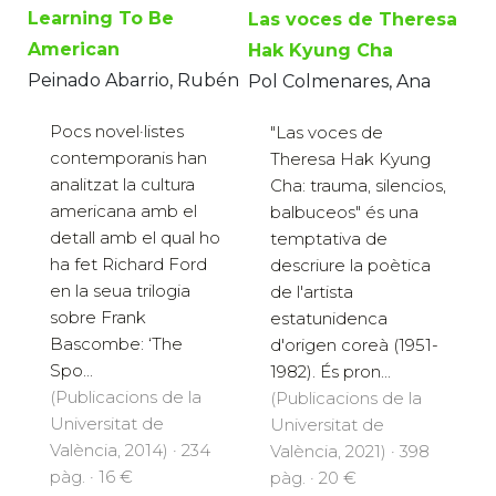
Learning To Be
Las voces de Theresa
American
Hak Kyung Cha
Peinado Abarrio, Rubén
Pol Colmenares, Ana
Pocs novel·listes
"Las voces de
contemporanis han
Theresa Hak Kyung
analitzat la cultura
Cha: trauma, silencios,
americana amb el
balbuceos" és una
detall amb el qual ho
temptativa de
ha fet Richard Ford
descriure la poètica
en la seua trilogia
de l'artista
sobre Frank
estatunidenca
Bascombe: ‘The
d'origen coreà (1951-
Spo...
1982). És pron...
(Publicacions de la
(Publicacions de la
Universitat de
Universitat de
València, 2014) · 234
València, 2021) · 398
pàg. · 16 €
pàg. · 20 €