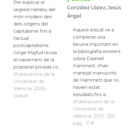
Per explicar el
González López, Jesús
segrest narratiu del
Ángel
món modern des
dels orígens del
Aquest estudi ve a
capitalisme fins a
completar una
l'actual
llacuna important en
postcapitalisme,
la bibliografia existent
Jorge Majfud revisa
sobre Dashiell
el naixement de la
Hammett. s'han
propietat privada co...
manejat manuscrits
(Publicacions de la
de Hammett que no
Universitat de
havien estat
València, 2025) ·
estudiats fins a...
Gratuït
(Publicacions de la
Universitat de
València, 2011) · 336
pàg. · 11 €