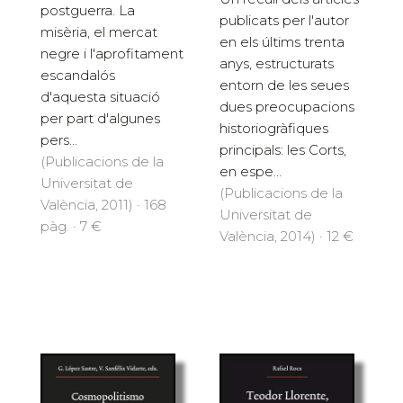
postguerra. La
publicats per l'autor
misèria, el mercat
en els últims trenta
negre i l'aprofitament
anys, estructurats
escandalós
entorn de les seues
d'aquesta situació
dues preocupacions
per part d'algunes
historiogràfiques
pers...
principals: les Corts,
(Publicacions de la
en espe...
Universitat de
(Publicacions de la
València, 2011) · 168
Universitat de
pàg. · 7 €
València, 2014) · 12 €