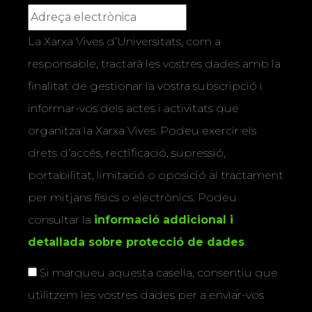
La Xarxa Vives d’Universitats, com a
responsable, tractarà les vostres dades amb la
finalitat de gestionar la vostra subscripció i
informar-vos dels actes i activitats que
organitza la Xarxa Vives. Podeu exercir els
drets d’accés, rectificació, supressió,
portabilitat, limitació o oposició al tractament
per mitjans físics o electrònics. Podeu
consultar la
informació addicional i
detallada sobre protecció de dades
.
Si marqueu aquesta casella, consentiu que
utilitzem les vostres dades per a enviar-vos