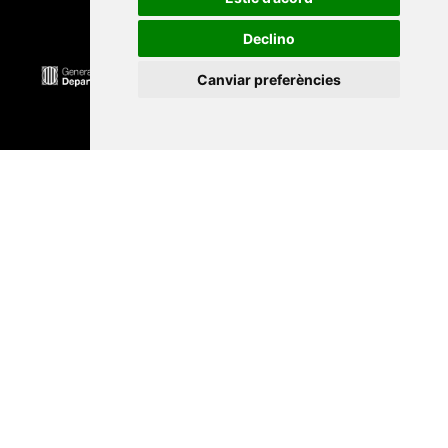
Declino
Canviar preferències
Universitat Abat Oliba CEU
•
Universitat d'Alacant
•
Universitat d'Andorra
•
Universitat Autònoma de
Barcelona
•
Universitat de Barcelona
•
Universitat
CEU Cardenal Herrera
•
Universitat de Girona
•
Universitat de les Illes Balears
•
Universitat
Internacional de Catalunya
•
Universitat Jaume I
•
Universitat de Lleida
•
Universitat Miguel Hernández
d'Elx
•
Universitat Oberta de Catalunya
•
Universitat
de Perpinyà Via Domitia
•
Universitat Politècnica de
Catalunya
•
Universitat Politècnica de València
•