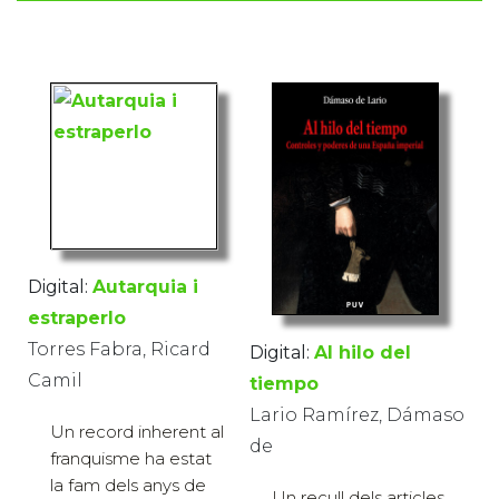
Digital:
Autarquia i
estraperlo
Torres Fabra, Ricard
Digital:
Al hilo del
Camil
tiempo
Lario Ramírez, Dámaso
Un record inherent al
de
franquisme ha estat
la fam dels anys de
Un recull dels articles