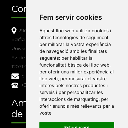
Contacte
Fem servir cookies
Xarxa Vives d'Universitats
Aquest lloc web utilitza cookies i
altres tecnologies de seguiment
Edifici Àgora
per millorar la vostra experiència
Universitat Jaume I, local 10
de navegació amb les finalitats
Av. de Vicent Sos Baynat, s/n
següents:
per habilitar la
funcionalitat bàsica del lloc web
,
12071 Castelló de la Plana
per oferir una millor experiència al
e-buc@vives.org
lloc web
,
per mesurar el vostre
+34 964 72 89 93
interès pels nostres productes i
serveis i per personalitzar les
interaccions de màrqueting
,
per
Amb el suport
oferir anuncis més rellevants per a
de
vostè
.
Estic d’acord