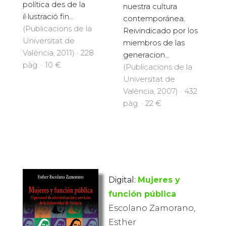
política des de la
nuestra cultura
il·lustració fin...
contemporánea.
(Publicacions de la
Reivindicado por los
Universitat de
miembros de las
València, 2011) · 228
generacion...
pàg. · 10 €
(Publicacions de la
Universitat de
València, 2007) · 432
pàg. · 22 €
Digital:
Mujeres y
función pública
Escolano Zamorano,
Esther