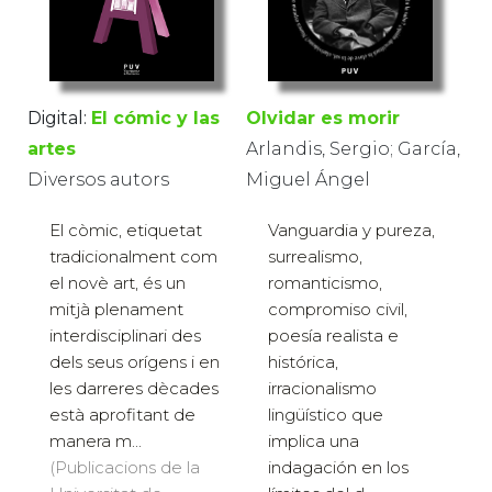
Digital:
El cómic y las
Olvidar es morir
artes
Arlandis, Sergio; García,
Diversos autors
Miguel Ángel
El còmic, etiquetat
Vanguardia y pureza,
tradicionalment com
surrealismo,
el novè art, és un
romanticismo,
mitjà plenament
compromiso civil,
interdisciplinari des
poesía realista e
dels seus orígens i en
histórica,
les darreres dècades
irracionalismo
està aprofitant de
lingüístico que
manera m...
implica una
(Publicacions de la
indagación en los