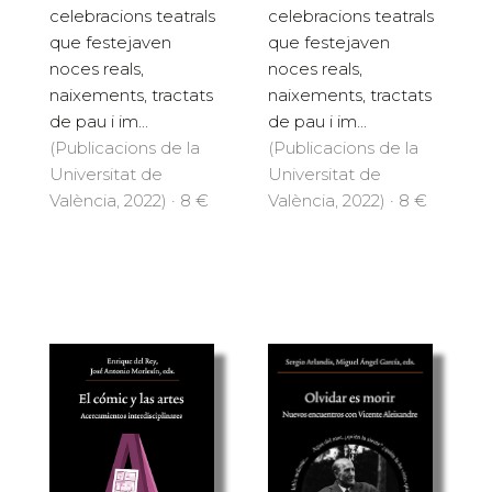
celebracions teatrals
celebracions teatrals
que festejaven
que festejaven
noces reals,
noces reals,
naixements, tractats
naixements, tractats
de pau i im...
de pau i im...
(Publicacions de la
(Publicacions de la
Universitat de
Universitat de
València, 2022) · 8 €
València, 2022) · 8 €