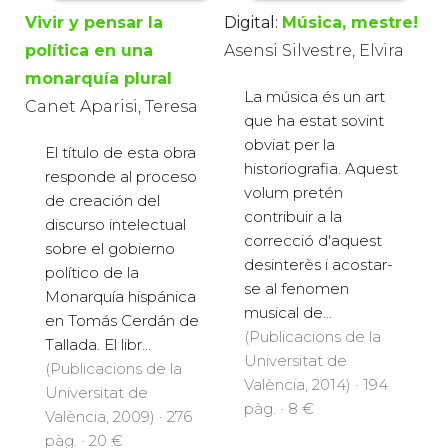
Vivir y pensar la
Digital:
Música, mestre!
política en una
Asensi Silvestre, Elvira
monarquía plural
La música és un art
Canet Aparisi, Teresa
que ha estat sovint
obviat per la
El título de esta obra
historiografia. Aquest
responde al proceso
volum pretén
de creación del
contribuir a la
discurso intelectual
correcció d'aquest
sobre el gobierno
desinterès i acostar-
político de la
se al fenomen
Monarquía hispánica
musical de...
en Tomás Cerdán de
(Publicacions de la
Tallada. El libr...
Universitat de
(Publicacions de la
València, 2014) · 194
Universitat de
pàg. · 8 €
València, 2009) · 276
pàg. · 20 €