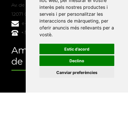
lloc web
,
per mesurar el vostre
Av. de Vicent Sos Baynat, s/n
interès pels nostres productes i
serveis i per personalitzar les
12071 Castelló de la Plana
interaccions de màrqueting
,
per
e-buc@vives.org
oferir anuncis més rellevants per a
+34 964 72 89 93
vostè
.
Amb el suport
Estic d’acord
de
Declino
Canviar preferències