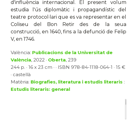
d'influència internacional. El present volum
estudia l'ús diplomàtic i propagandístic del
teatre protocol·lari que es va representar en el
Coliseu del Bon Retir des de la seua
construcció, en 1640, fins a la defunció de Felip
V, en 1746.
València:
Publicacions de la Universitat de
València
, 2022 ·
Oberta
, 239
244 p. · 16 x 23 cm · · ISBN 978-84-1118-064-1 · 15 €
· castellà
Matèria:
Biografies, literatura i estudis literaris
:
Estudis literaris: general