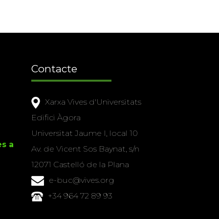
Contacte
Xarxa Vives d'Universitats
Edifici Àgora
Universitat Jaume I, local 10
es a
Av. de Vicent Sos Baynat, s/n
12071 Castelló de la Plana
e-buc@vives.org
+34 964 72 89 93