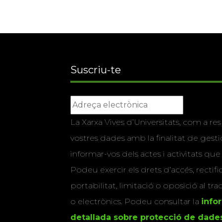
Suscriu-te
La Xarxa Vives d’Universitats, com a res
vostres dades amb la finalitat de gestio
informar-vos dels actes i activitats que
Podeu exercir els drets d’accés, rectifi
portabilitat, limitació o oposició al tr
o electrònics. Podeu consultar la
info
detallada sobre protecció de dade