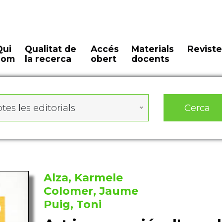
Qui
Qualitat de
Accés
Materials
Reviste
som
la recerca
obert
docents
Cerca
tes les editorials
Alza, Karmele
Colomer, Jaume
Puig, Toni