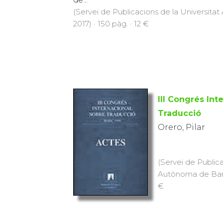
(Servei de Publicacions de la Universit
2017) · 150 pàg. · 12 €
III Congrés Int
Traducció
Orero, Pilar
(Servei de Publica
Autònoma de Barce
€