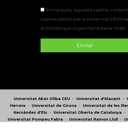
Si marqueu aquesta casella, consenti
vostres dades per a enviar-vos informac
activitats que organitza la Xarxa Vives.
Universitat Abat Oliba CEU
•
Universitat d'Alacant
•
Herrera
•
Universitat de Girona
•
Universitat de les Ill
Hernández d'Elx
•
Universitat Oberta de Catalunya
•
Universitat Pompeu Fabra
•
Universitat Ramon Llull
•
U