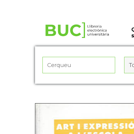
Actualitza les preferències de les cookies
To