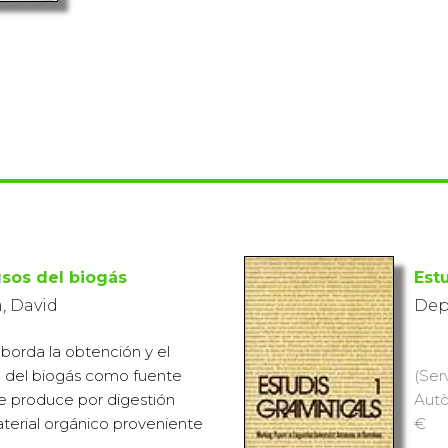
usos del biogás
Est
, David
Dep
aborda la obtención y el
 del biogás como fuente
(Ser
e produce por digestión
Autò
terial orgánico proveniente
€