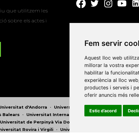
u que utilitzem les
ió sobre els actes i
Fem servir coo
Aquest lloc web utilitz
millorar la vostra expe
habilitar la funcionalit
experiència al lloc web
productes i serveis i p
oferir anuncis més rell
Universitat d'Andorra
•
Universitat Autònoma de Barcelona
Estic d’acord
Decl
es Balears
•
Universitat Internacional de Catalunya
•
Univers
Universitat de Perpinyà Via Domitia
•
Universitat Politècni
niversitat Rovira i Virgili
•
Universitat de Sàsser
•
Universita
Catalunya