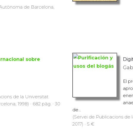
at Autònoma de Barcelona,
ernacional sobre
Digit
Gab
El p
apro
ener
cions de la Universitat
anae
lona, 1998) · 682 pàg. · 30
de...
(Servei de Publicacions de
2017) · 5 €