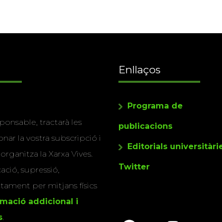
Enllaços
Programa de
ponsable, tractarà les
publicacions
nar la vostra subscripció i
Editorials universitàri
 organitza la Xarxa Vives.
Twitter
cació, supressió,
actament per mitjans físics
rmació addicional i
s
.