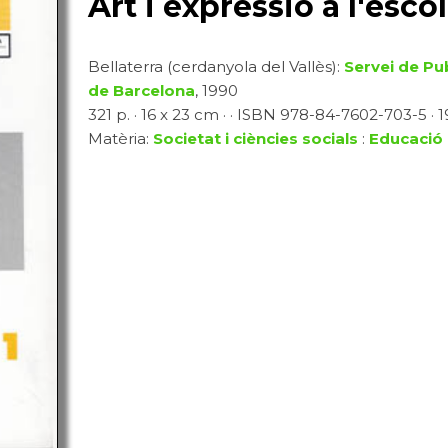
Art i expressió a l'esco
Bellaterra (cerdanyola del Vallès):
Servei de Pu
de Barcelona
, 1990
321 p. · 16 x 23 cm · · ISBN 978-84-7602-703-5 · 1
Matèria:
Societat i ciències socials
:
Educació