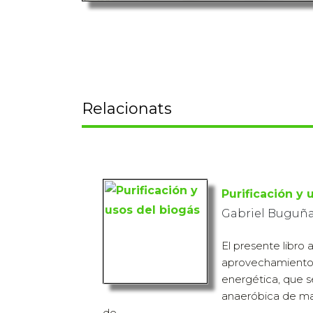
Relacionats
Purificación y 
Gabriel Buguña
El presente libro 
aprovechamiento
energética, que s
anaeróbica de ma
de...