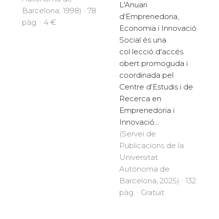
L'Anuari
Barcelona, 1998) · 78
d'Emprenedoria,
pàg. · 4 €
Economia i Innovació
Social és una
col·lecció d'accés
obert promoguda i
coordinada pel
Centre d'Estudis i de
Recerca en
Emprenedoria i
Innovació...
(Servei de
Publicacions de la
Universitat
Autònoma de
Barcelona, 2025) · 132
pàg. · Gratuït