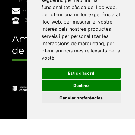
següents:
per habilitar la
12071 Castelló de la Plana
funcionalitat bàsica del lloc web
,
e-buc@vives.org
per oferir una millor experiència al
+34 964 72 89 93
lloc web
,
per mesurar el vostre
interès pels nostres productes i
Amb el suport
serveis i per personalitzar les
interaccions de màrqueting
,
per
de
oferir anuncis més rellevants per a
vostè
.
Estic d’acord
Declino
Canviar preferències
Universitat Abat Oliba CEU
•
Universitat d'Alacant
•