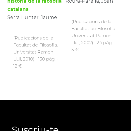
història de la filosofia
Roura-Parella, Joan
catalana
Serra Hunter, Jaume
(Publicacions de la
Facultat de Filosofia.
Universitat Ramon
(Publicacions de la
Llull, 2002) · 24 pàg. ·
Facultat de Filosofia.
5 €
Universitat Ramon
Llull, 2010) · 130 pàg. ·
12 €
Suscriu-te