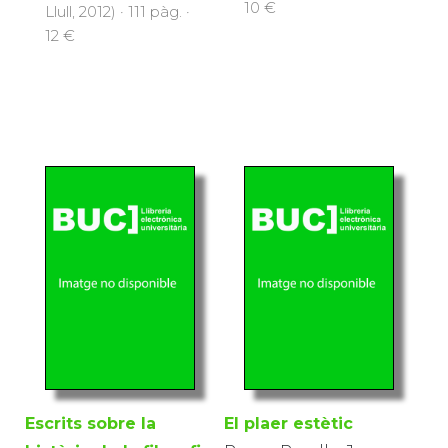
10 €
Llull, 2012) · 111 pàg. ·
12 €
Escrits sobre la
El plaer estètic