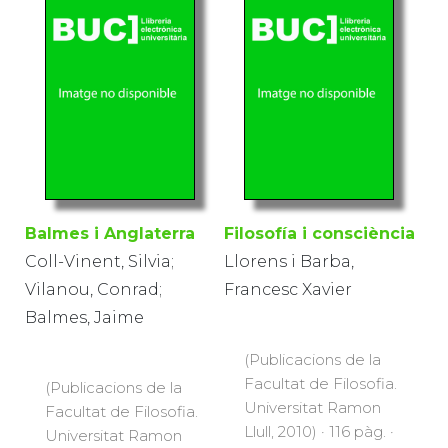
Balmes i Anglaterra
Filosofía i consciència
Coll-Vinent, Silvia;
Llorens i Barba,
Vilanou, Conrad;
Francesc Xavier
Balmes, Jaime
(Publicacions de la
Facultat de Filosofia.
(Publicacions de la
Universitat Ramon
Facultat de Filosofia.
Llull, 2010) · 116 pàg. ·
Universitat Ramon