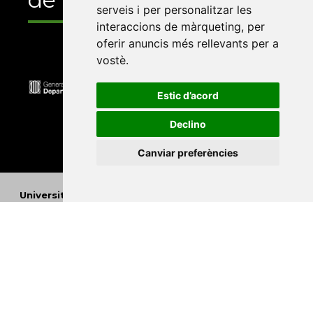
serveis i per personalitzar les
interaccions de màrqueting
,
per
oferir anuncis més rellevants per a
vostè
.
Estic d’acord
Declino
Canviar preferències
Universitat Abat Oliba CEU
•
Universitat d'Alacant
•
Universitat d'Andorra
•
Universitat Autònoma de
Barcelona
•
Universitat de Barcelona
•
Universitat
CEU Cardenal Herrera
•
Universitat de Girona
•
Universitat de les Illes Balears
•
Universitat
Internacional de Catalunya
•
Universitat Jaume I
•
Universitat de Lleida
•
Universitat Miguel Hernández
d'Elx
•
Universitat Oberta de Catalunya
•
Universitat