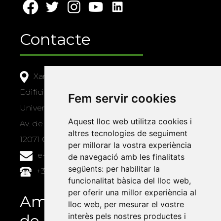
Contacte
Xarxa Vives d'Universitats
Edifici Àgora
Fem servir cookies
Universitat Jaume I, local 10
Aquest lloc web utilitza cookies i
Av. de Vicent Sos Baynat, s/n
altres tecnologies de seguiment
12071 Castelló de la Plana
per millorar la vostra experiència
e-buc@vives.org
de navegació amb les finalitats
següents:
per habilitar la
+34 964 72 89 93
funcionalitat bàsica del lloc web
,
per oferir una millor experiència al
Amb el suport
lloc web
,
per mesurar el vostre
de
interès pels nostres productes i