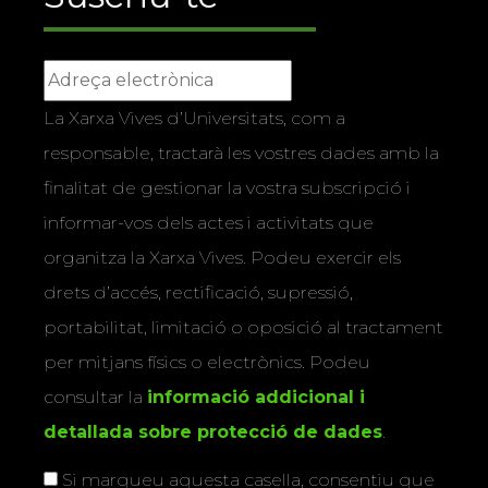
La Xarxa Vives d’Universitats, com a
responsable, tractarà les vostres dades amb la
finalitat de gestionar la vostra subscripció i
informar-vos dels actes i activitats que
organitza la Xarxa Vives. Podeu exercir els
drets d’accés, rectificació, supressió,
portabilitat, limitació o oposició al tractament
per mitjans físics o electrònics. Podeu
consultar la
informació addicional i
detallada sobre protecció de dades
.
Si marqueu aquesta casella, consentiu que