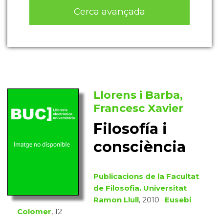
Cerca avançada
Llorens i Barba,
Francesc Xavier
Filosofía i
consciència
Publicacions de la Facultat
de Filosofia. Universitat
Ramon Llull
, 2010 ·
Eusebi
Colomer
, 12