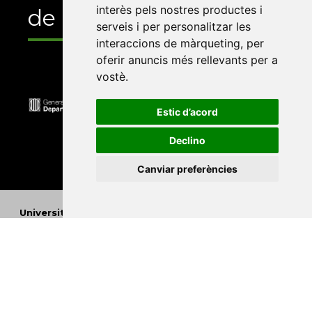
interès pels nostres productes i
de
serveis i per personalitzar les
interaccions de màrqueting
,
per
oferir anuncis més rellevants per a
vostè
.
Estic d’acord
Declino
Canviar preferències
Universitat Abat Oliba CEU
•
Universitat d'Alacant
•
Universitat d'Andorra
•
Universitat Autònoma de
Barcelona
•
Universitat de Barcelona
•
Universitat
CEU Cardenal Herrera
•
Universitat de Girona
•
Universitat de les Illes Balears
•
Universitat
Internacional de Catalunya
•
Universitat Jaume I
•