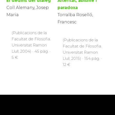
El dedins del diàleg
Alteritat, abisme i
Coll Alemany, Josep
paradoxa
Maria
Torralba Roselló,
Francesc
(Publicacions de la
Facultat de Filosofia.
(Publicacions de la
Universitat Ramon
Facultat de Filosofia.
Llull, 2004) · 45 pàg. ·
Universitat Ramon
5 €
Llull, 2015) · 154 pàg. ·
12 €