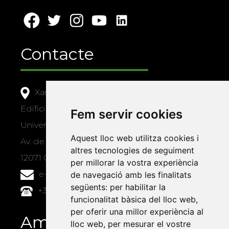
Contacte
Xarxa Vives d'Universitats
Edifici Àgora
Fem servir cookies
Universitat Jaume I, local 10
Aquest lloc web utilitza cookies i
Av. de Vicent Sos Baynat, s/n
altres tecnologies de seguiment
12071 Castelló de la Plana
per millorar la vostra experiència
e-buc@vives.org
de navegació amb les finalitats
següents:
per habilitar la
+34 964 72 89 93
funcionalitat bàsica del lloc web
,
per oferir una millor experiència al
Amb el suport
lloc web
,
per mesurar el vostre