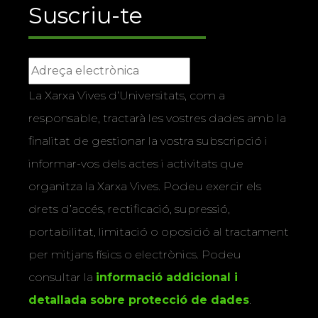
Suscriu-te
La Xarxa Vives d’Universitats, com a
responsable, tractarà les vostres dades amb la
finalitat de gestionar la vostra subscripció i
informar-vos dels actes i activitats que
organitza la Xarxa Vives. Podeu exercir els
drets d’accés, rectificació, supressió,
portabilitat, limitació o oposició al tractament
per mitjans físics o electrònics. Podeu
consultar la
informació addicional i
detallada sobre protecció de dades
.