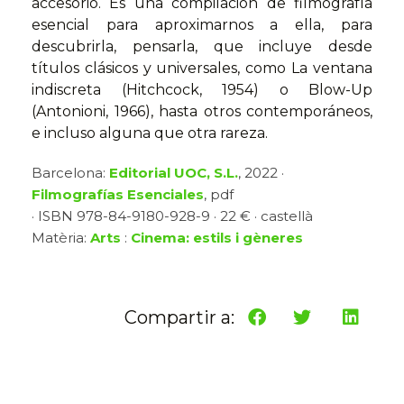
accesorio. Es una compilación de filmografía
esencial para aproximarnos a ella, para
descubrirla, pensarla, que incluye desde
títulos clásicos y universales, como La ventana
indiscreta (Hitchcock, 1954) o Blow-Up
(Antonioni, 1966), hasta otros contemporáneos,
e incluso alguna que otra rareza.
Barcelona:
Editorial UOC, S.L.
, 2022 ·
Filmografías Esenciales
, pdf
· ISBN 978-84-9180-928-9 · 22 € · castellà
Matèria:
Arts
:
Cinema: estils i gèneres
Compartir a: