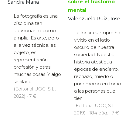
sobre el trastorno
Sandra Maria
mental
La fotografía es una
Valenzuela Ruiz, Jose
disciplina tan
apasionante como
La locura siempre ha
amplia. Es arte, pero
vivido en el lado
a la vez técnica, es
oscuro de nuestra
objeto, es
sociedad. Nuestra
representación,
historia atestigua
profesión y otras
épocas de encierro,
muchas cosas. Y algo
rechazo, miedo o
similar o...
puro morbo en torno
(Editorial UOC, S.L.,
a las personas que
2022) · 7 €
tien...
(Editorial UOC, S.L.,
2019) · 184 pàg. · 7 €