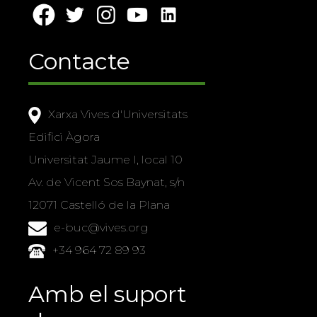
Contacte
Xarxa Vives d'Universitats
Edifici Àgora
Universitat Jaume I, local 10
Av. de Vicent Sos Baynat, s/n
12071 Castelló de la Plana
e-buc@vives.org
+34 964 72 89 93
Amb el suport