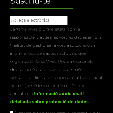
Suscriu-te
La Xarxa Vives d’Universitats, com a
responsable, tractarà les vostres dades amb la
finalitat de gestionar la vostra subscripció i
informar-vos dels actes i activitats que
organitza la Xarxa Vives. Podeu exercir els
drets d’accés, rectificació, supressió,
portabilitat, limitació o oposició al tractament
per mitjans físics o electrònics. Podeu
consultar la
informació addicional i
detallada sobre protecció de dades
.
Si marqueu aquesta casella, consentiu que