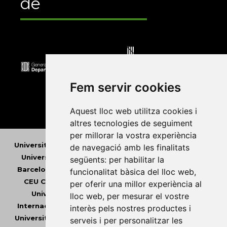
de
Fem servir cookies
Aquest lloc web utilitza cookies i
altres tecnologies de seguiment
per millorar la vostra experiència
Universitat Abat Oliba CEU
•
Universitat d'Alacant
•
de navegació amb les finalitats
Universitat d'Andorra
•
Universitat Autònoma de
següents:
per habilitar la
Barcelona
•
Universitat de Barcelona
•
Universitat
funcionalitat bàsica del lloc web
,
CEU Cardenal Herrera
•
Universitat de Girona
•
per oferir una millor experiència al
Universitat de les Illes Balears
•
Universitat
lloc web
,
per mesurar el vostre
Internacional de Catalunya
•
Universitat Jaume I
•
interès pels nostres productes i
Universitat de Lleida
•
Universitat Miguel Hernández
serveis i per personalitzar les