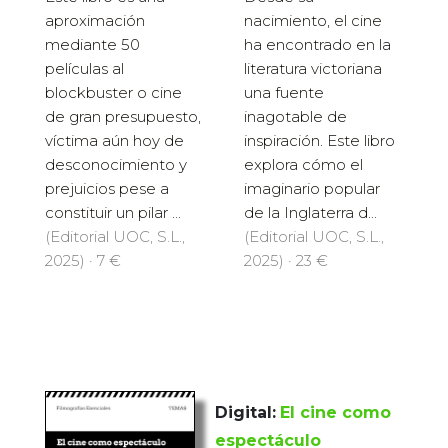
aproximación
nacimiento, el cine
mediante 50
ha encontrado en la
películas al
literatura victoriana
blockbuster o cine
una fuente
de gran presupuesto,
inagotable de
víctima aún hoy de
inspiración. Este libro
desconocimiento y
explora cómo el
prejuicios pese a
imaginario popular
constituir un pilar ...
de la Inglaterra d...
(Editorial UOC, S.L.,
(Editorial UOC, S.L.,
2025) · 7 €
2025) · 23 €
Digital:
El cine como
espectáculo