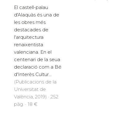
El castell-palau
d'Alaquàs és una de
les obres més
destacades de
l'arquitectura
renaixentista
valenciana. En el
centenari de la seua
declaració com a Bé
d'Interès Cultur...
(Publicacions de la
Universitat de
València, 2019) · 252
pàg. · 18 €