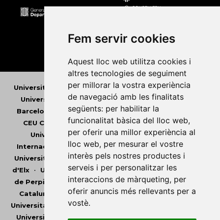
Fem servir cookies
Aquest lloc web utilitza cookies i
altres tecnologies de seguiment
per millorar la vostra experiència
Universitat Abat Oliba CEU
•
Universitat d'Alacant
•
de navegació amb les finalitats
Universitat d'Andorra
•
Universitat Autònoma de
següents:
per habilitar la
Barcelona
•
Universitat de Barcelona
•
Universitat
funcionalitat bàsica del lloc web
,
CEU Cardenal Herrera
•
Universitat de Girona
•
per oferir una millor experiència al
Universitat de les Illes Balears
•
Universitat
lloc web
,
per mesurar el vostre
Internacional de Catalunya
•
Universitat Jaume I
•
interès pels nostres productes i
Universitat de Lleida
•
Universitat Miguel Hernández
serveis i per personalitzar les
d'Elx
•
Universitat Oberta de Catalunya
•
Universitat
interaccions de màrqueting
,
per
de Perpinyà Via Domitia
•
Universitat Politècnica de
oferir anuncis més rellevants per a
Catalunya
•
Universitat Politècnica de València
•
vostè
.
Universitat Pompeu Fabra
•
Universitat Ramon Llull
•
Universitat Rovira i Virgili
•
Universitat de Sàsser
•