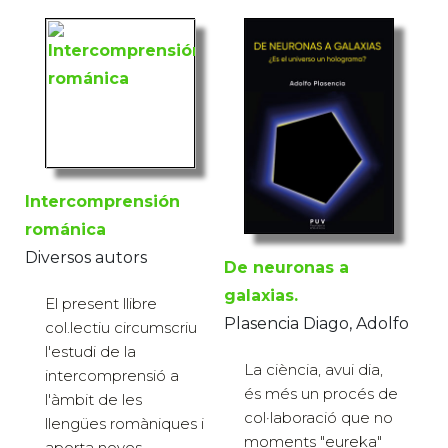
Intercomprensión
románica
Diversos autors
De neuronas a
galaxias.
El present llibre
Plasencia Diago, Adolfo
col.lectiu circumscriu
l'estudi de la
La ciència, avui dia,
intercomprensió a
és més un procés de
l'àmbit de les
col·laboració que no
llengües romàniques i
moments "eureka"
aporta noves