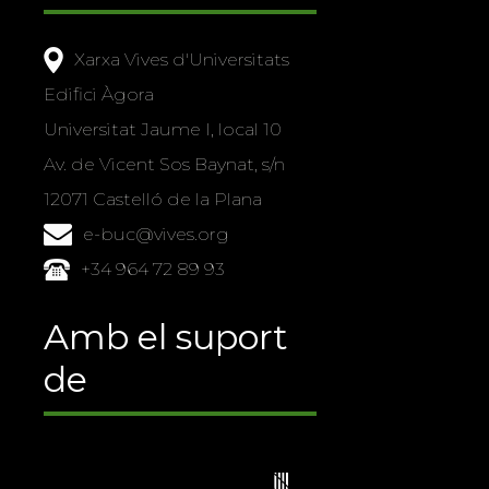
Xarxa Vives d'Universitats
Edifici Àgora
Universitat Jaume I, local 10
Av. de Vicent Sos Baynat, s/n
12071 Castelló de la Plana
e-buc@vives.org
+34 964 72 89 93
Amb el suport
de