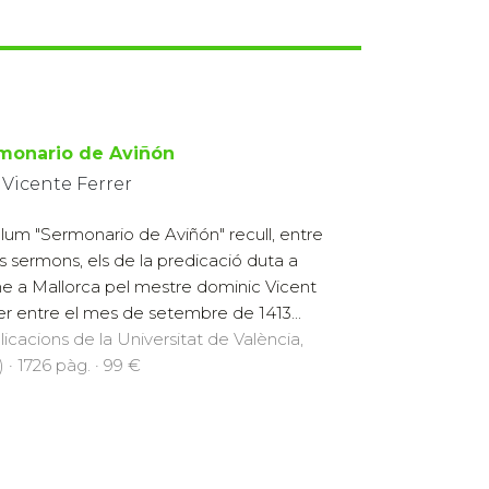
monario de Aviñón
 Vicente Ferrer
olum "Sermonario de Aviñón" recull, entre
es sermons, els de la predicació duta a
e a Mallorca pel mestre dominic Vicent
er entre el mes de setembre de 1413...
licacions de la Universitat de València,
 · 1726 pàg. · 99 €