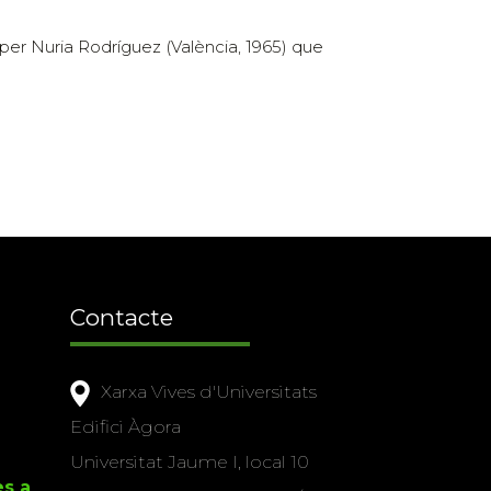
er Nuria Rodríguez (València, 1965) que
Contacte
Xarxa Vives d'Universitats
Edifici Àgora
Universitat Jaume I, local 10
es a