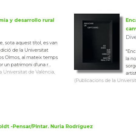
ía y desarrollo rural
Enc
canv
Div
 sota aquest títol, es van
edició de la Universitat
"Enc
 los Olmos, al mateix temps
la n
 un patrimoni d'una r...
sorg
a Universitat de València,
artis
(Publicacions de la Universit
dt -Pensar/Pintar. Nuria Rodríguez