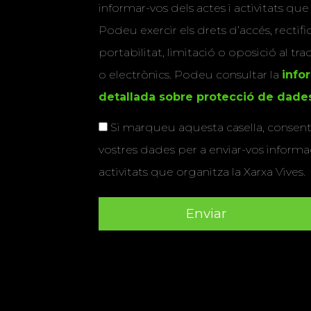
informar-vos dels actes i activitats que
Podeu exercir els drets d’accés, rectifi
portabilitat, limitació o oposició al tr
o electrònics. Podeu consultar la
info
detallada sobre protecció de dade
Si marqueu aquesta casella, consenti
vostres dades per a enviar-vos informac
activitats que organitza la Xarxa Vives.