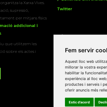
 organitza la Xarxa Vives.
Twitter
cació, supressió,
actament per mitjans físics
rmació addicional i
s
.
u que utilitzem les
Fem servir coo
ió sobre els actes i
Aquest lloc web utilitz
millorar la vostra expe
habilitar la funcionalit
experiència al lloc web
productes i serveis i p
oferir anuncis més rell
Estic d’acord
Decl