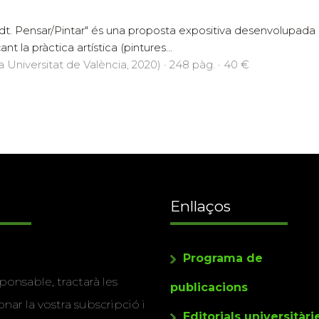
. Pensar/Pintar" és una proposta expositiva desenvolupada p
nt la pràctica artística (pintures...
a Universitat de València, 2020) · 248 pàg. · 40 €
Enllaços
Programa de
ponsable, tractarà les
publicacions
nar la vostra subscripció i
Editorials universitàri