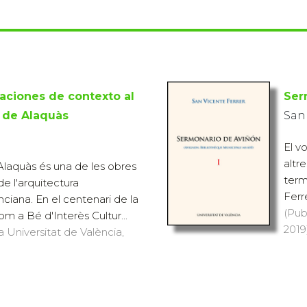
aciones de contexto al
Ser
o de Alaquàs
San
El v
altr
'Alaquàs és una de les obres
term
 l'arquitectura
Ferr
nciana. En el centenari de la
(Pub
m a Bé d'Interès Cultur...
2019)
a Universitat de València,