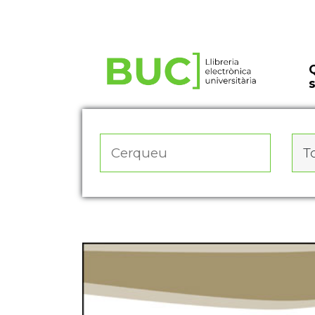
Actualitza les preferències de les cookies
To