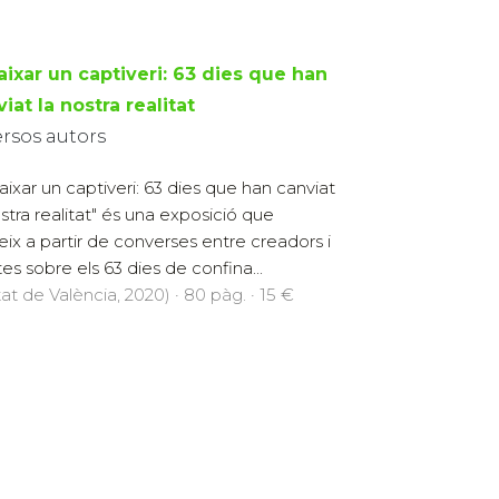
aixar un captiveri: 63 dies que han
iat la nostra realitat
ersos autors
aixar un captiveri: 63 dies que han canviat
ostra realitat" és una exposició que
eix a partir de converses entre creadors i
tes sobre els 63 dies de confina...
at de València, 2020) · 80 pàg. · 15 €