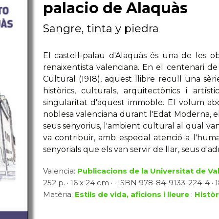
palacio de Alaquàs
Sangre, tinta y piedra
El castell-palau d'Alaquàs és una de les o
renaixentista valenciana. En el centenari de
Cultural (1918), aquest llibre recull una sèr
històrics, culturals, arquitectònics i art
singularitat d'aquest immoble. El volum abo
noblesa valenciana durant l'Edat Moderna, el
seus senyorius, l'ambient cultural al qual va
va contribuir, amb especial atenció a l'huma
senyorials que els van servir de llar, seus d'a
Valencia:
Publicacions de la Universitat de Va
252 p. · 16 x 24 cm · · ISBN 978-84-9133-224-4 · 1
Matèria:
Estils de vida, aficions i lleure
:
Històr