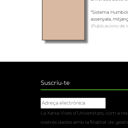
"Sistema Humboldt
assenyala, mitjança
(Publicacions de l
Suscriu-te
La Xarxa Vives d’Universitats, com a res
vostres dades amb la finalitat de gestio