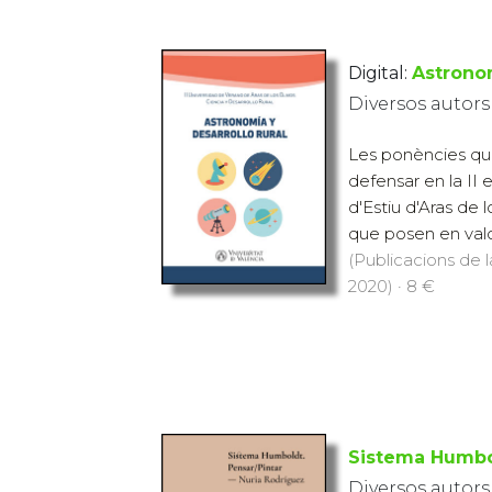
Digital:
Astronom
Diversos autors
Les ponències que,
defensar en la II 
d'Estiu d'Aras de
que posen en valor
(Publicacions de l
2020) · 8 €
Sistema Humbol
Diversos autors