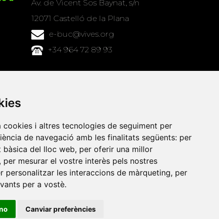
Av. de Vicent Sos Baynat, s/n
12071 Castelló de la Plana
e-buc@vives.org
+34 964 72 89 93
Amb el suport
de
kies
a cookies i altres tecnologies de seguiment per
riència de navegació amb les finalitats següents:
per
at bàsica del lloc web
,
per oferir una millor
,
per mesurar el vostre interès pels nostres
er personalitzar les interaccions de màrqueting
,
per
evants per a vostè
.
ino
Canviar preferències