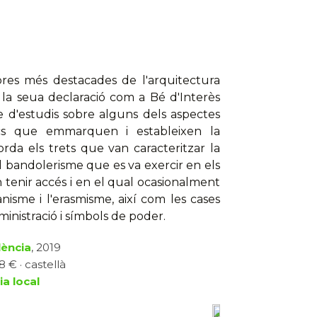
bres més destacades de l'arquitectura
 la seua declaració com a Bé d'Interès
ie d'estudis sobre alguns dels aspectes
ístics que emmarquen i estableixen la
rda els trets que van caracteritzar la
 bandolerisme que es va exercir en els
n tenir accés i en el qual ocasionalment
nisme i l'erasmisme, així com les cases
dministració i símbols de poder.
lència
, 2019
8 € · castellà
ia local