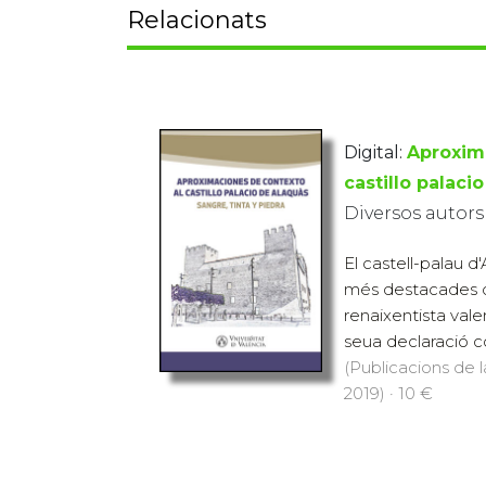
Relacionats
Digital:
Aproxim
castillo palaci
Diversos autors
El castell-palau d
més destacades de
renaixentista vale
seua declaració co
(Publicacions de l
2019) · 10 €