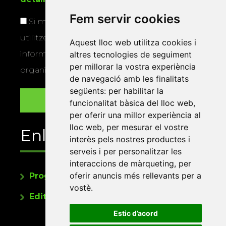
Fem servir cookies
Si marqueu aquesta casella, consentiu que
utilitzem les vostres dades per a enviar-vos
Aquest lloc web utilitza cookies i
informació sobre els actes i activitats que
altres tecnologies de seguiment
per millorar la vostra experiència
organitza la Xarxa Vives.
de navegació amb les finalitats
següents:
per habilitar la
funcionalitat bàsica del lloc web
,
per oferir una millor experiència al
lloc web
,
per mesurar el vostre
Enllaços
interès pels nostres productes i
serveis i per personalitzar les
interaccions de màrqueting
,
per
oferir anuncis més rellevants per a
Programa de publicacions
vostè
.
Editorials universitàries a Twitter
Estic d’acord