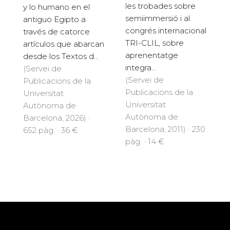
les trobades sobre
y lo humano en el
semiimmersió i al
antiguo Egipto a
congrés internacional
través de catorce
TRI-CLIL, sobre
artículos que abarcan
aprenentatge
desde los Textos d...
integra...
(Servei de
(Servei de
Publicacions de la
Publicacions de la
Universitat
Universitat
Autònoma de
Autònoma de
Barcelona, 2026) ·
Barcelona, 2011) · 230
652 pàg. · 36 €
pàg. · 14 €