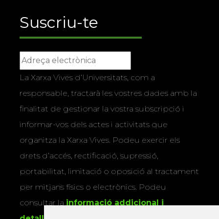
Suscriu-te
La Xarxa Vives d’Universitats, com a
responsable, tractarà les vostres dades amb la
finalitat de gestionar la vostra subscripció i
informar-vos dels actes i activitats que
organitza la Xarxa Vives. Podeu exercir els
drets d’accés, rectificació, supressió,
portabilitat, limitació o oposició al tractament
per mitjans físics o electrònics. Podeu
consultar la
informació addicional i
detallada sobre protecció de dades
.