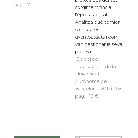
pàg. · 7 €
sorgiment fins a
l'època actual.
Analitza què temien
els nostres
avantpassats i com
van gestionar la seva
por. Fa...
(Servei de
Publicacions de la
Universitat
Autònoma de
Barcelona, 2017) · 68
pàg. · 10 €