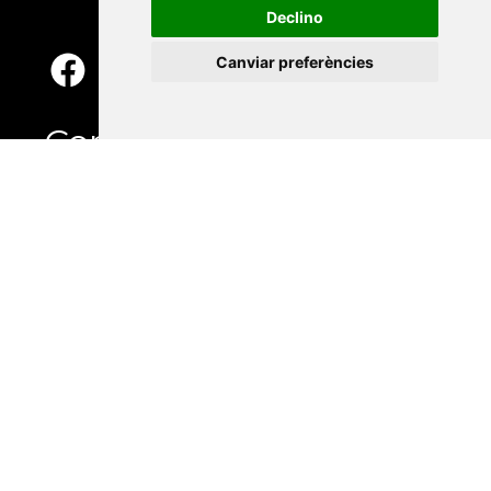
Declino
Canviar preferències
Contacte
Xarxa Vives d'Universitats
Edifici Àgora
Universitat Jaume I, local 10
Av. de Vicent Sos Baynat, s/n
12071 Castelló de la Plana
e-buc@vives.org
+34 964 72 89 93