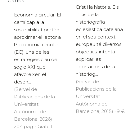
Carles
Crist i la història. Els
inicis de la
Economia circular. El
historiografia
camí cap a la
eclesiàstica catalana
sostenibilitat pretén
en el seu context
aproximar el lector a
europeu té diversos
l?economia circular
objectius: intenta
(EC), una de les
explicar les
estratègies clau del
aportacions de la
segle XXI que
historiog...
afavoreixen el
(Servei de
desen...
Publicacions de la
(Servei de
Universitat
Publicacions de la
Autònoma de
Universitat
Barcelona, 2015) · 9 €
Autònoma de
Barcelona, 2026) ·
204 pàg. · Gratuït