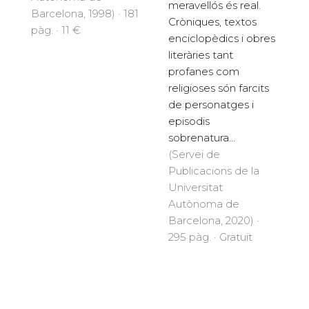
meravellós és real.
Barcelona, 1998) · 181
Cròniques, textos
pàg. · 11 €
enciclopèdics i obres
literàries tant
profanes com
religioses són farcits
de personatges i
episodis
sobrenatura...
(Servei de
Publicacions de la
Universitat
Autònoma de
Barcelona, 2020) ·
295 pàg. · Gratuït