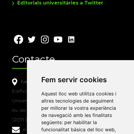
Editorials universitàries a Twitter
Contacte
Fem servir cookies
Xarxa Vives d'Universitats
Edifici Àgora
Aquest lloc web utilitza cookies i
altres tecnologies de seguiment
Universitat Jaume I, local 10
per millorar la vostra experiència
Av. de Vicent Sos Baynat, s/n
de navegació amb les finalitats
12071 Castelló de la Plana
següents:
per habilitar la
funcionalitat bàsica del lloc web
,
e-buc@vives.org