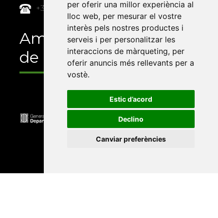
per oferir una millor experiència al
+34 964 72 89 93
lloc web
,
per mesurar el vostre
interès pels nostres productes i
Amb el suport
serveis i per personalitzar les
interaccions de màrqueting
,
per
de
oferir anuncis més rellevants per a
vostè
.
Estic d’acord
Declino
Canviar preferències
Universitat Abat Oliba CEU
•
Universitat d'Alacant
•
Universitat d'Andorra
•
Universitat Autònoma de
Barcelona
•
Universitat de Barcelona
•
Universitat