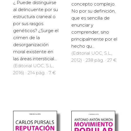
¿ Puede distinguirse
concepto complejo.
al delincuente por su
No por su definición,
estructura craneal o
que es sencilla de
por sus rasgos
enunciar y
genéticos? ¿Surge el
comprender, sino
crimen de la
principalmente por el
desorganización
hecho qu...
moral existente en
(Editorial UOC, S.L.,
las áreas intersticial...
2012) · 238 pàg. · 27 €
(Editorial UOC, S.L.,
2016) · 214 pàg. · 7 €