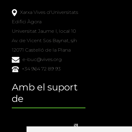
Xarxa Vives d'Universitats
Edifici Àgora
Universitat Jaume I, local 10
Av. de Vicent Sos Baynat, s/n
12071 Castelló de la Plana
e-buc@vives.org
+34 964 72 89 93
Amb el suport
de