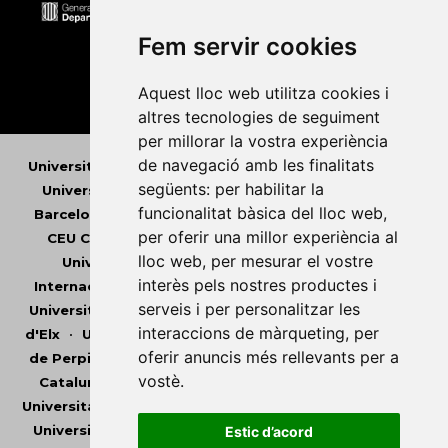
Fem servir cookies
Aquest lloc web utilitza cookies i
altres tecnologies de seguiment
per millorar la vostra experiència
de navegació amb les finalitats
Universitat Abat Oliba CEU
•
Universitat d'Alacant
•
següents:
per habilitar la
Universitat d'Andorra
•
Universitat Autònoma de
funcionalitat bàsica del lloc web
,
Barcelona
•
Universitat de Barcelona
•
Universitat
per oferir una millor experiència al
CEU Cardenal Herrera
•
Universitat de Girona
•
lloc web
,
per mesurar el vostre
Universitat de les Illes Balears
•
Universitat
interès pels nostres productes i
Internacional de Catalunya
•
Universitat Jaume I
•
serveis i per personalitzar les
Universitat de Lleida
•
Universitat Miguel Hernández
interaccions de màrqueting
,
per
d'Elx
•
Universitat Oberta de Catalunya
•
Universitat
oferir anuncis més rellevants per a
de Perpinyà Via Domitia
•
Universitat Politècnica de
vostè
.
Catalunya
•
Universitat Politècnica de València
•
Universitat Pompeu Fabra
•
Universitat Ramon Llull
•
Universitat Rovira i Virgili
•
Universitat de Sàsser
•
Estic d’acord