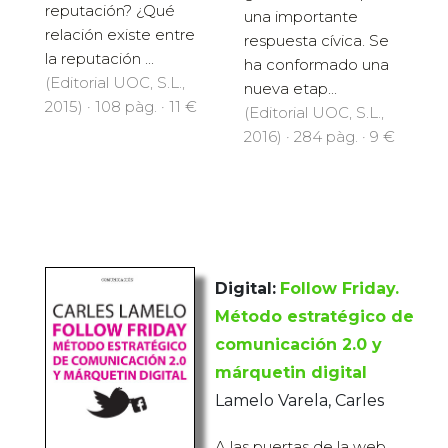
reputación? ¿Qué
una importante
relación existe entre
respuesta cívica. Se
la reputación ...
ha conformado una
(Editorial UOC, S.L.,
nueva etap...
2015) · 108 pàg. · 11 €
(Editorial UOC, S.L.,
2016) · 284 pàg. · 9 €
Digital:
Follow Friday.
Método estratégico de
comunicación 2.0 y
márquetin digital
Lamelo Varela, Carles
A las puertas de la web