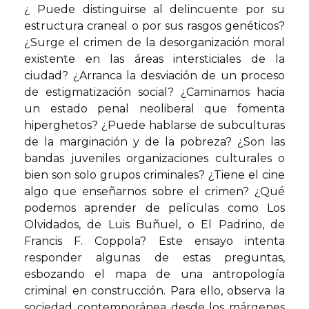
¿ Puede distinguirse al delincuente por su
estructura craneal o por sus rasgos genéticos?
¿Surge el crimen de la desorganización moral
existente en las áreas intersticiales de la
ciudad? ¿Arranca la desviación de un proceso
de estigmatización social? ¿Caminamos hacia
un estado penal neoliberal que fomenta
hiperghetos? ¿Puede hablarse de subculturas
de la marginación y de la pobreza? ¿Son las
bandas juveniles organizaciones culturales o
bien son solo grupos criminales? ¿Tiene el cine
algo que enseñarnos sobre el crimen? ¿Qué
podemos aprender de películas como Los
Olvidados, de Luis Buñuel, o El Padrino, de
Francis F. Coppola? Este ensayo intenta
responder algunas de estas preguntas,
esbozando el mapa de una antropología
criminal en construcción. Para ello, observa la
sociedad contemporánea desde los márgenes