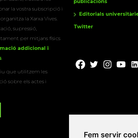
publicacions
nar la vostra subscripció i
Editorials universitàri
 organitza la Xarxa Vives.
Twitter
cació, supressió,
actament per mitjans físics
rmació addicional i
s
.
u que utilitzem les
ió sobre els actes i
Fem servir coo