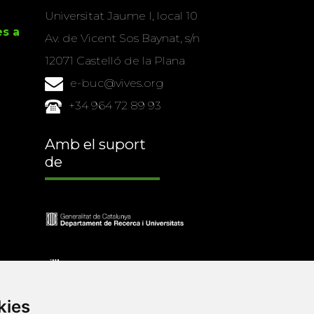
Universitat Jaume I, local 10
es a
Av. de Vicent Sos Baynat, s/n
12071 Castelló de la Plana
e-buc@vives.org
+34 964 72 89 93
Amb el suport
de
kies