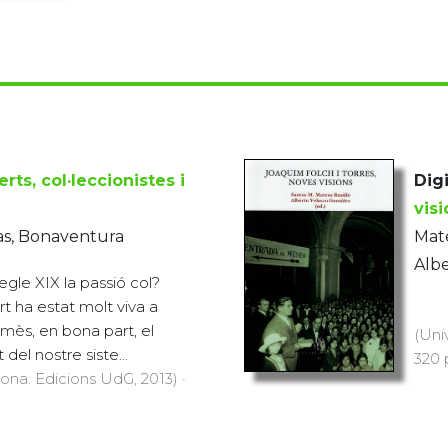
rts, col·leccionistes i
Digi
vis
s, Bonaventura
Mate
Alb
egle XIX la passió col?
rt ha estat molt viva a
mès, en bona part, el
(Uni
el nostre siste...
320 
rona. Edicions UdG, 2013) ·