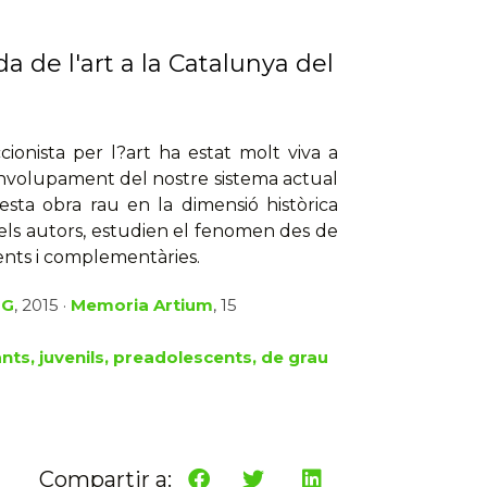
da de l'art a la Catalunya del
ccionista per l?art ha estat molt viva a
envolupament del nostre sistema actual
ta obra rau en la dimensió històrica
, els autors, estudien el fenomen des de
ents i complementàries.
dG
, 2015 ·
Memoria Artium
, 15
ants, juvenils, preadolescents, de grau
Compartir a: