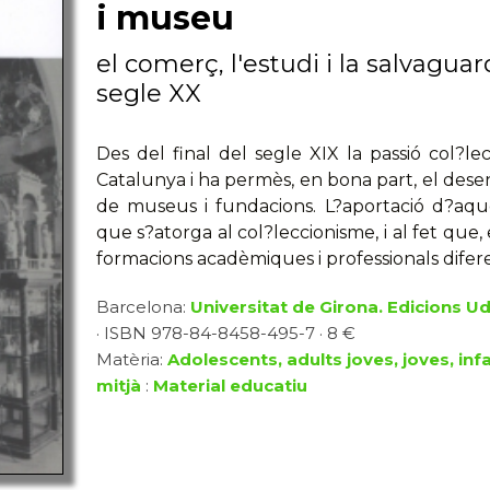
i museu
el comerç, l'estudi i la salvaguar
segle XX
Des del final del segle XIX la passió col?le
Catalunya i ha permès, en bona part, el des
de museus i fundacions. L?aportació d?aques
que s?atorga al col?leccionisme, i al fet que
formacions acadèmiques i professionals difer
Barcelona:
Universitat de Girona. Edicions U
· ISBN 978-84-8458-495-7 · 8 €
Matèria:
Adolescents, adults joves, joves, inf
mitjà
:
Material educatiu