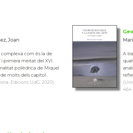
Geor
nez, Joan
Mari
 complexa com és la de
A tr
V i primera meitat del XVI,
quals
nalitat polièdrica de Miquel
anal
de molts dels capítol...
refle
rona. Edicions UdG, 2020) ·
(Uni
464 