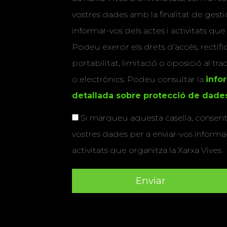
vostres dades amb la finalitat de gestio
informar-vos dels actes i activitats que
Podeu exercir els drets d’accés, rectifi
portabilitat, limitació o oposició al tr
o electrònics. Podeu consultar la
info
detallada sobre protecció de dade
Si marqueu aquesta casella, consenti
vostres dades per a enviar-vos informac
activitats que organitza la Xarxa Vives.