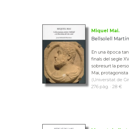
Miquel Mai.
Bellsolell Martí
En una època tan
finals del segle X
sobresurt la perso
Mai, protagonista 
(Universitat de Gi
276 pàg. · 28 €