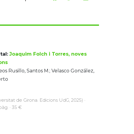
tal:
Joaquim Folch i Torres, noves
ions
os Rusillo, Santos M.; Velasco González,
erto
versitat de Girona. Edicions UdG, 2025) ·
pàg. · 35 €