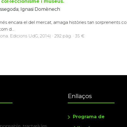
, col·leccionisme i museus.
ssegoda; Ignasi Domènech
i més encara el del mercat, amaga històries tan sorprenents
orn d...
rona. Edicions UdG, 2014) · 292 pàg. · 35 €
Enllaços
Programa de
ponsable, tractarà les