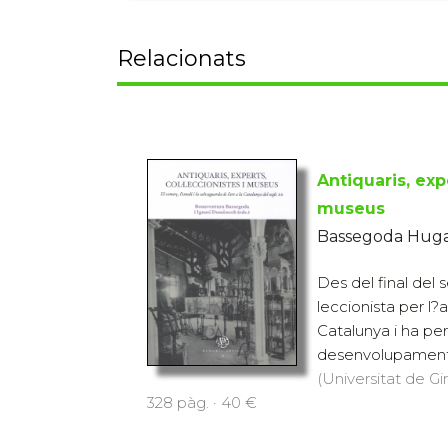
Relacionats
Antiquaris, expe
museus
Bassegoda Huga
Des del final del s
leccionista per l?a
Catalunya i ha per
desenvolupament d
(Universitat de Gi
328 pàg. · 40 €