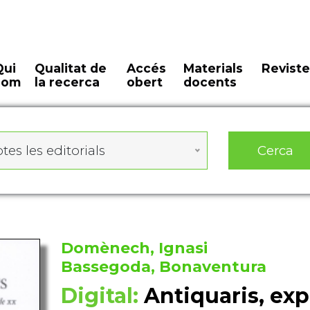
Qui
Qualitat de
Accés
Materials
Reviste
som
la recerca
obert
docents
Cerca
tes les editorials
Domènech, Ignasi
Bassegoda, Bonaventura
Digital:
Antiquaris, exp