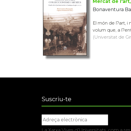
Mercat de l'art
Bonaventura Ba
El món de l?art, 
volum que, a l?ent
(Universitat de Gi
Suscriu-te
La Xarxa Vives d’Universitats, com a res