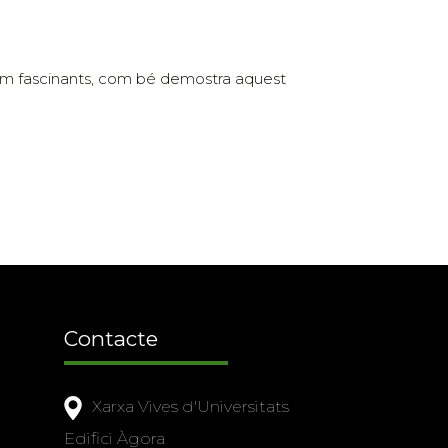
 com fascinants, com bé demostra aquest
Contacte
Xarxa Vives d'Universitats
Edifici Àgora