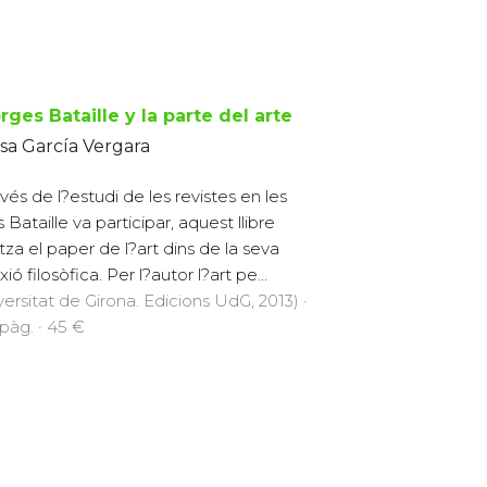
ges Bataille y la parte del arte
sa García Vergara
avés de l?estudi de les revistes en les
 Bataille va participar, aquest llibre
itza el paper de l?art dins de la seva
xió filosòfica. Per l?autor l?art pe...
versitat de Girona. Edicions UdG, 2013) ·
pàg. · 45 €