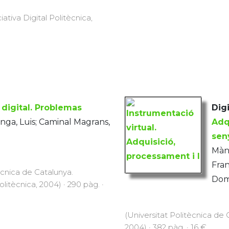
iativa Digital Politècnica,
 digital. Problemas
Digi
nga, Luis; Caminal Magrans,
Adq
sen
Mànu
Fran
ècnica de Catalunya.
Domi
Politècnica, 2004) · 290 pàg. ·
(Universitat Politècnica de C
2004) · 382 pàg. · 16 €