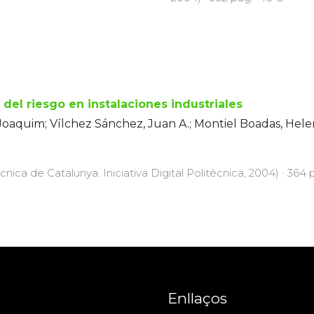
s del riesgo en instalaciones industriales
 Joaquim; Vílchez Sánchez, Juan A.; Montiel Boadas, Helen
cnica de Catalunya. Iniciativa Digital Politècnica, 2004) · 364 
Enllaços