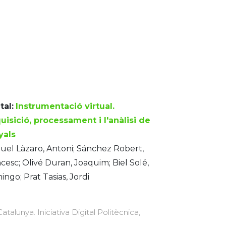
tal:
Instrumentació virtual.
uisició, processament i l'anàlisi de
yals
el Làzaro, Antoni; Sánchez Robert,
cesc; Olivé Duran, Joaquim; Biel Solé,
ngo; Prat Tasias, Jordi
atalunya. Iniciativa Digital Politècnica,