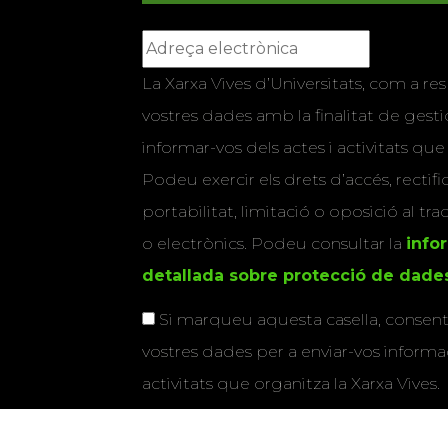
La Xarxa Vives d’Universitats, com a res
vostres dades amb la finalitat de gestio
informar-vos dels actes i activitats que
Podeu exercir els drets d’accés, rectifi
portabilitat, limitació o oposició al tr
o electrònics. Podeu consultar la
info
detallada sobre protecció de dade
Si marqueu aquesta casella, consenti
vostres dades per a enviar-vos informac
activitats que organitza la Xarxa Vives.