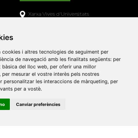
Xarxa Vives d'Universitats
Edifici Àgora
Universitat Jaume I, local 10
kies
es a
Av. de Vicent Sos Baynat, s/n
a cookies i altres tecnologies de seguiment per
12071 Castelló de la Plana
riència de navegació amb les finalitats següents:
per
e-buc@vives.org
at bàsica del lloc web
,
per oferir una millor
+34 964 72 89 93
,
per mesurar el vostre interès pels nostres
er personalitzar les interaccions de màrqueting
,
per
evants per a vostè
.
Amb el suport
de
ino
Canviar preferències