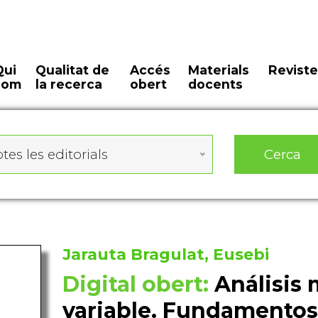
Qui
Qualitat de
Accés
Materials
Reviste
som
la recerca
obert
docents
Cerca
tes les editorials
Jarauta Bragulat, Eusebi
Digital obert:
Análisis
variable. Fundamentos