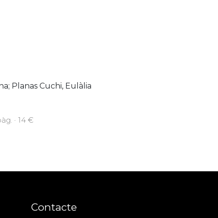
a; Planas Cuchi, Eulàlia
pàg. · 14 €
Contacte