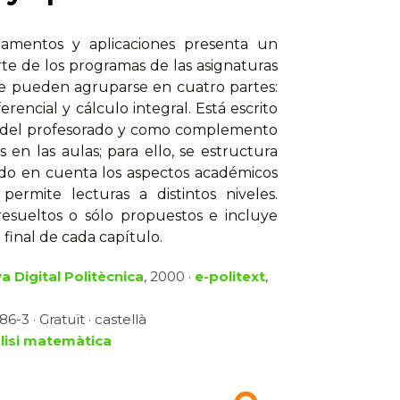
damentos y aplicaciones presenta un
te de los programas de las asignaturas
que pueden agruparse en cuatro partes:
rencial y cálculo integral. Está escrito
e del profesorado y como complemento
s en las aulas; para ello, se estructura
ndo en cuenta los aspectos académicos
ermite lecturas a distintos niveles.
resueltos o sólo propuestos e incluye
 final de cada capítulo.
a Digital Politècnica
, 2000 ·
e-politext
,
-3 · Gratuït · castellà
àlisi matemàtica