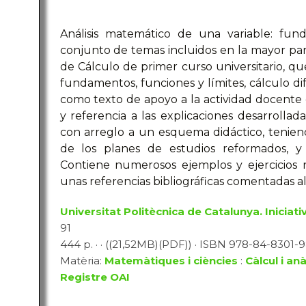
Análisis matemático de una variable: fun
conjunto de temas incluidos en la mayor par
de Cálculo de primer curso universitario, 
fundamentos, funciones y límites, cálculo dife
como texto de apoyo a la actividad docent
y referencia a las explicaciones desarrollada
con arreglo a un esquema didáctico, tenie
de los planes de estudios reformados, y p
Contiene numerosos ejemplos y ejercicios 
unas referencias bibliográficas comentadas al
Universitat Politècnica de Catalunya. Iniciativ
91
444 p. · · ((21,52MB)(PDF)) · ISBN 978-84-8301-986
Matèria:
Matemàtiques i ciències
:
Càlcul i an
Registre OAI