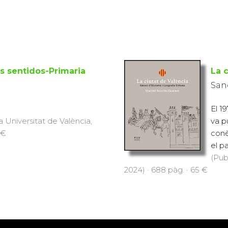
s sentidos-Primaria
La 
San
El 1
a Universitat de València,
va p
 €
conè
el pa
(Pub
2024) · 688 pàg. · 65 €