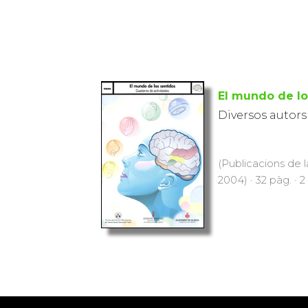
El mundo de lo
Diversos autors
(Publicacions de l
2004) · 32 pàg. · 2