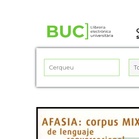
Actualitza les preferències de les cookies
To