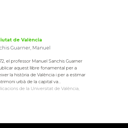
ciutat de València
chis Guarner, Manuel
972, el professor Manuel Sanchis Guarner
ublicar aquest llibre fonamental per a
ixer la història de València i per a estimar
trimoni urbà de la capital va...
licacions de la Universitat de València,