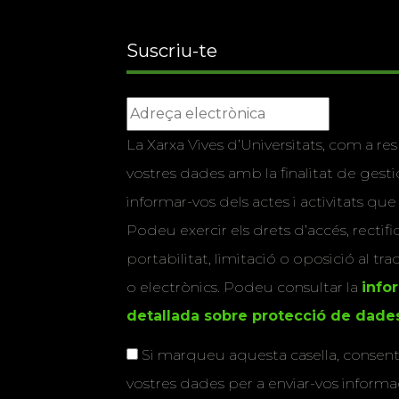
Suscriu-te
La Xarxa Vives d’Universitats, com a res
vostres dades amb la finalitat de gestio
informar-vos dels actes i activitats que
Podeu exercir els drets d’accés, rectifi
portabilitat, limitació o oposició al tr
o electrònics. Podeu consultar la
info
detallada sobre protecció de dade
Si marqueu aquesta casella, consenti
vostres dades per a enviar-vos informac