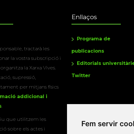
Enllaços
Programa de
ponsable, tractarà les
publicacions
nar la vostra subscripció i
Editorials universitàri
 organitza la Xarxa Vives.
Twitter
cació, supressió,
actament per mitjans físics
rmació addicional i
s
.
u que utilitzem les
Fem servir coo
ió sobre els actes i