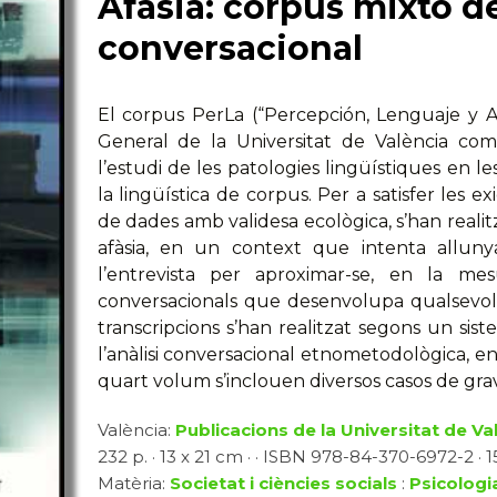
Afasia: corpus mixto d
conversacional
El corpus PerLa (“Percepción, Lenguaje y Afa
General de la Universitat de València com 
l’estudi de les patologies lingüístiques en l
la lingüística de corpus. Per a satisfer les ex
de dades amb validesa ecològica, s’han realit
afàsia, en un context que intenta alluny
l’entrevista per aproximar-se, en la mes
conversacionals que desenvolupa qualsevol 
transcripcions s’han realitzat segons un s
l’anàlisi conversacional etnometodològica, e
quart volum s’inclouen diversos casos de grav
València:
Publicacions de la Universitat de Va
232 p. · 13 x 21 cm · · ISBN 978-84-370-6972-2 · 15
Matèria:
Societat i ciències socials
:
Psicologi