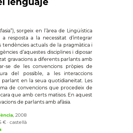
el lenguaje
sia”), sorgeix en l’àrea de Lingüística
a resposta a la necessitat d’integrar
es tendències actuals de la pragmàtica i
igències d’aquestes disciplines i diposar
zat gravacions a diferents parlants amb
ar-se de les convencions pròpies de
ura del possible, a les interaccions
parlant en la seua quotidianeïtat. Les
istema de convencions que procedeix de
ncara que amb certs matisos. En aquest
acions de parlants amb afàsia.
lència
, 2008
 € · castellà
a