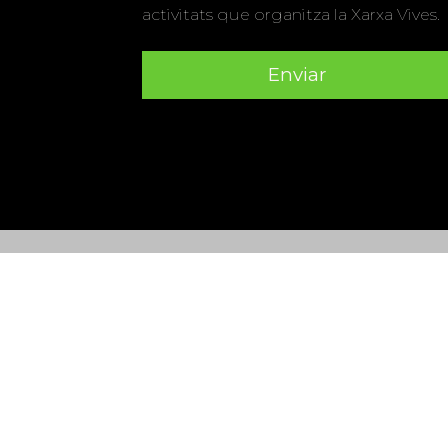
activitats que organitza la Xarxa Vives.
Universitat Abat Oliba CEU
•
Universitat d'Alacant
•
Herrera
•
Universitat de Girona
•
Universitat de les Ill
Hernández d'Elx
•
Universitat Oberta de Catalunya
•
Universitat Pompeu Fabra
•
Universitat Ramon Llull
•
U