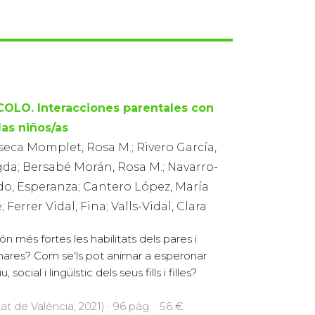
COLO. Interacciones parentales con
las niños/as
seca Momplet, Rosa M.; Rivero García,
da; Bersabé Morán, Rosa M.; Navarro-
do, Esperanza; Cantero López, María
; Ferrer Vidal, Fina; Valls-Vidal, Clara
ón més fortes les habilitats dels pares i
mares? Com se'ls pot animar a esperonar
cial i lingüístic dels seus fills i filles?
at de València, 2021) · 96 pàg. · 56 €