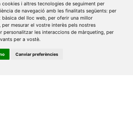
a cookies i altres tecnologies de seguiment per
riència de navegació amb les finalitats següents:
per
at bàsica del lloc web
,
per oferir una millor
,
per mesurar el vostre interès pels nostres
er personalitzar les interaccions de màrqueting
,
per
evants per a vostè
.
ino
Canviar preferències
•
Universitat de Barcelona
•
Universitat CEU Cardenal
itat Jaume I
•
Universitat de Lleida
•
Universitat Miguel
ca de Catalunya
•
Universitat Politècnica de València
•
t de València
•
Universitat de Vic - Universitat Central de
ats