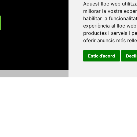
Aquest lloc web utilitz
millorar la vostra expe
habilitar la funcionalit
experiència al lloc web
productes i serveis i p
oferir anuncis més rell
Estic d’acord
Decl
Universitat d'Andorra
•
Universitat Autònoma de Barcelona
es Balears
•
Universitat Internacional de Catalunya
•
Univers
Universitat de Perpinyà Via Domitia
•
Universitat Politècni
niversitat Rovira i Virgili
•
Universitat de Sàsser
•
Universita
Catalunya
Copyright © 2026
-
Xarxa Vives d'Universit