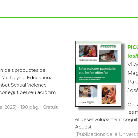
PIC
los/
Vila
n dels productes del
Mag
Multiplying Educational
Par
mbat Sexual Violence
José
(conegut pel seu acrònim
On s
, 2023) · 190 pàg. · Gratuït
les 
el desenvolupament cognitiu, so
Aquest...
(Publicacions de la Universit