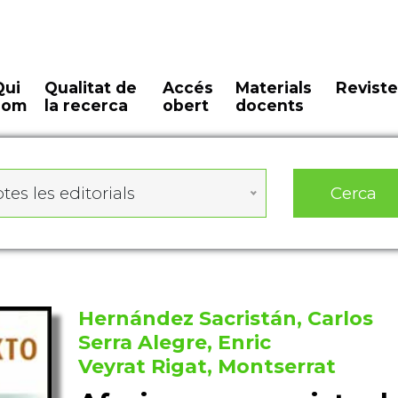
Qui
Qualitat de
Accés
Materials
Reviste
som
la recerca
obert
docents
Cerca
tes les editorials
Hernández Sacristán, Carlos
Serra Alegre, Enric
Veyrat Rigat, Montserrat