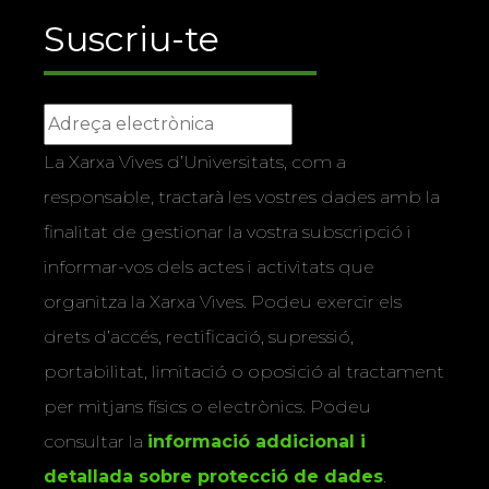
Suscriu-te
La Xarxa Vives d’Universitats, com a
responsable, tractarà les vostres dades amb la
finalitat de gestionar la vostra subscripció i
informar-vos dels actes i activitats que
organitza la Xarxa Vives. Podeu exercir els
drets d’accés, rectificació, supressió,
portabilitat, limitació o oposició al tractament
per mitjans físics o electrònics. Podeu
consultar la
informació addicional i
detallada sobre protecció de dades
.