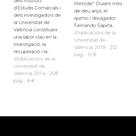
dels Instituts
Mètode". Durant més
d'Estudis Comarcals i
de deu anys, el
dels investigadors de
químic i divulgador
la Universitat de
Fernando Sapiña...
València constitueix
(Publicacions de la
una labor clau en la
Universitat de
investigació, la
València, 2019) · 232
recuperació i la ...
pàg. · 15 €
(Publicacions de la
Universitat de
València, 2014) · 208
pàg. · 8 €