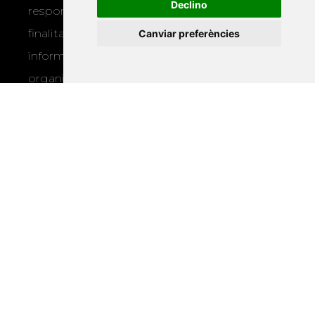
Declino
responsable, tractarà les vostres dades amb la
finalitat de gestionar la vostra subscripció i
Canviar preferències
informar-vos dels actes i activitats que
organitza la Xarxa Vives. Podeu exercir els
drets d’accés, rectificació, supressió,
portabilitat, limitació o oposició al tractament
per mitjans físics o electrònics. Podeu
consultar la
informació addicional i
detallada sobre protecció de dades
.
Si marqueu aquesta casella, consentiu que
utilitzem les vostres dades per a enviar-vos
informació sobre els actes i activitats que
organitza la Xarxa Vives.