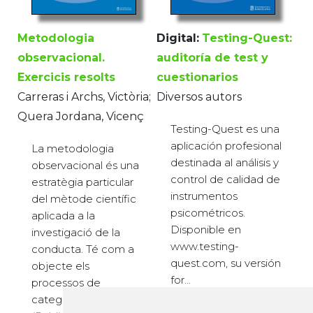
Digital:
Testing-Quest:
Metodologia
auditoría de test y
observacional.
cuestionarios
Exercicis resolts
Diversos autors
Carreras i Archs, Victòria;
Quera Jordana, Vicenç
Testing-Quest es una
aplicación profesional
La metodologia
destinada al análisis y
observacional és una
control de calidad de
estratègia particular
instrumentos
del mètode científic
psicométricos.
aplicada a la
Disponible en
investigació de la
www.testing-
conducta. Té com a
quest.com, su versión
objecte els
for...
processos de
(Publicacions i
categoritzaci...