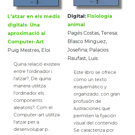
Digital:
Fisiología
L'atzar en els medis
animal
digitals: Una
Pagés Costas, Teresa;
aproximació al
Blasco Minguez,
Computer-Art
Josefina; Palacios
Puig Mestres, Eloi
Raufast, Luis
Quina relació existeix
entre l'ordinador i
Este libro se ofrece
l'atzar?, De quina
como un texto
manera utilitza
esquemático y
l'ordinador els
organizado, con gran
components
profusión de
aleatoris?, Com el
ilustraciones que
Computer-art utilitza
permiten la fijación
l'atzar per a
visual del contenido.
desenvolupar p...
Se caracteriza por