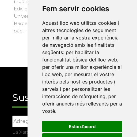
Edicions de la
(Publicacions i
Fem servir cookies
Universitat de
Edicions de la
Barcelona, 2020) · 9
Universitat de
€
Aquest lloc web utilitza cookies i
Barcelona, 2024) · 82
altres tecnologies de seguiment
pàg. · 12 €
per millorar la vostra experiència
de navegació amb les finalitats
següents:
per habilitar la
funcionalitat bàsica del lloc web
,
per oferir una millor experiència al
lloc web
,
per mesurar el vostre
interès pels nostres productes i
serveis i per personalitzar les
Suscriu-te
interaccions de màrqueting
,
per
oferir anuncis més rellevants per a
vostè
.
Estic d’acord
La Xarxa Vives d’Universitats, com a