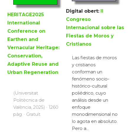
Digital obert:
II
HERITAGE2025
Congreso
International
Internacional sobre las
Conference on
Fiestas de Moros y
Earthen and
Cristianos
Vernacular Heritage:
Conservation,
Las fiestas de moros
Adaptive Reuse and
y cristianos
conforman un
Urban Regeneration
fenómeno socio-
histórico-cultural
poliédrico, cuyo
(Universitat
análisis desde un
Politècnica de
enfoque
València, 2025) · 1260
monodimensional no
pàg. · Gratuït
lo agota en absoluto.
Pero a...