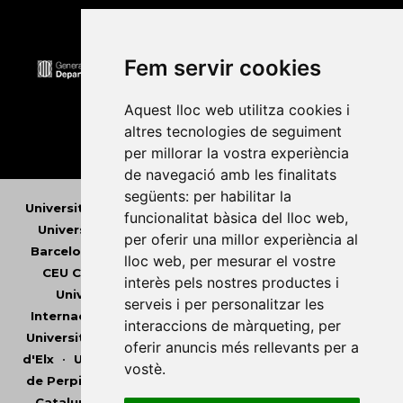
Fem servir cookies
Aquest lloc web utilitza cookies i
altres tecnologies de seguiment
per millorar la vostra experiència
de navegació amb les finalitats
següents:
per habilitar la
Universitat Abat Oliba CEU
•
Universitat d'Alacant
•
funcionalitat bàsica del lloc web
,
Universitat d'Andorra
•
Universitat Autònoma de
per oferir una millor experiència al
Barcelona
•
Universitat de Barcelona
•
Universitat
lloc web
,
per mesurar el vostre
CEU Cardenal Herrera
•
Universitat de Girona
•
interès pels nostres productes i
Universitat de les Illes Balears
•
Universitat
serveis i per personalitzar les
Internacional de Catalunya
•
Universitat Jaume I
•
interaccions de màrqueting
,
per
Universitat de Lleida
•
Universitat Miguel Hernández
oferir anuncis més rellevants per a
d'Elx
•
Universitat Oberta de Catalunya
•
Universitat
vostè
.
de Perpinyà Via Domitia
•
Universitat Politècnica de
Catalunya
•
Universitat Politècnica de València
•