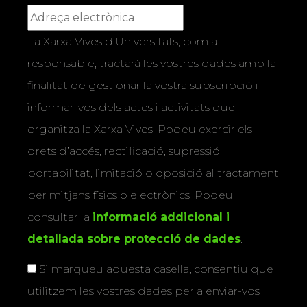
La Xarxa Vives d’Universitats, com a
responsable, tractarà les vostres dades amb la
finalitat de gestionar la vostra subscripció i
informar-vos dels actes i activitats que
organitza la Xarxa Vives. Podeu exercir els
drets d’accés, rectificació, supressió,
portabilitat, limitació o oposició al tractament
per mitjans físics o electrònics. Podeu
consultar la
informació addicional i
detallada sobre protecció de dades
.
Si marqueu aquesta casella, consentiu que
utilitzem les vostres dades per a enviar-vos