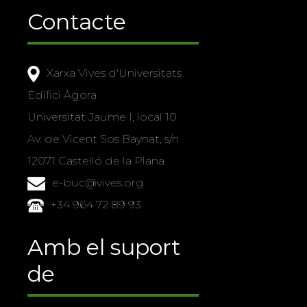
Contacte
Xarxa Vives d'Universitats
Edifici Àgora
Universitat Jaume I, local 10
Av. de Vicent Sos Baynat, s/n
12071 Castelló de la Plana
e-buc@vives.org
+34 964 72 89 93
Amb el suport
de