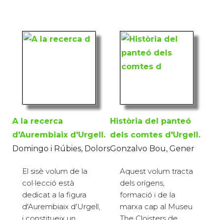
A la recerca
Història del panteó
d'Aurembiaix d'Urgell.
dels comtes d'Urgell.
Domingo i Rúbies, Dolors
Gonzalvo Bou, Gener
El sisè volum de la
Aquest volum tracta
col·lecció està
dels orígens,
dedicat a la figura
formació i de la
d'Aurembiaix d'Urgell,
marxa cap al Museu
i constitueix un
The Cloisters de