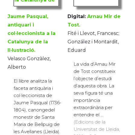
Jaume Pasqual,
Digital:
Arnau Mir de
antiquari i
Tost.
col·leccionista a la
Fité i Llevot, Francesc;
Catalunya de la
González i Montardit,
Il·lustració.
Eduard
Velasco Gonzàlez,
La vida d’Arnau Mir
Alberto
de Tost constitueix
l’objecte d’estudi
El llibre analitza la
d’aquesta obra. La
faceta antiquària i
seva figura té una
col·leccionista de
importància
Jaume Pasqual (1736-
extraordinària per
1804), canongedel
entendre el ...
monestir de Santa
(Edicions de la
Maria de Bellpuig de
Universitat de Lleida,
les Avellanes (Lleida).