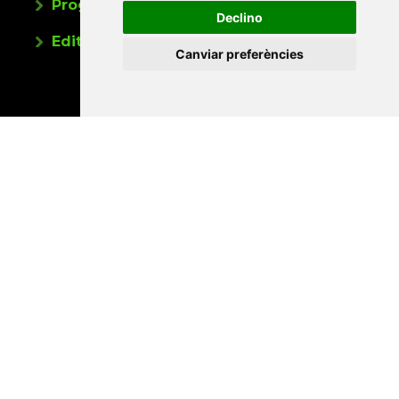
Programa de publicacions
Declino
Editorials universitàries a Twitter
Canviar preferències
Contacte
Xarxa Vives d'Universitats
Edifici Àgora
Universitat Jaume I, local 10
Av. de Vicent Sos Baynat, s/n
12071 Castelló de la Plana