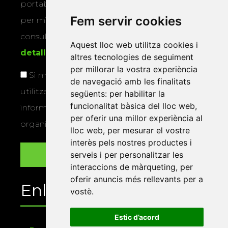
portabilitat, limitació o oposició al tractament
Fem servir cookies
per mitjans físics o electrònics. Podeu
consultar la
informació addicional i
Aquest lloc web utilitza cookies i
detallada sobre protecció de dades
.
altres tecnologies de seguiment
per millorar la vostra experiència
Si marqueu aquesta casella, consentiu que
de navegació amb les finalitats
utilitzem les vostres dades per a enviar-vos
següents:
per habilitar la
funcionalitat bàsica del lloc web
,
informació sobre els actes i activitats que
per oferir una millor experiència al
organitza la Xarxa Vives.
lloc web
,
per mesurar el vostre
interès pels nostres productes i
serveis i per personalitzar les
interaccions de màrqueting
,
per
oferir anuncis més rellevants per a
Enllaços
vostè
.
Estic d’acord