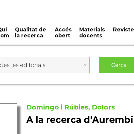
Qui
Qualitat de
Accés
Materials
Reviste
som
la recerca
obert
docents
Cerca
tes les editorials
Domingo i Rúbies, Dolors
A la recerca d'Aurembia