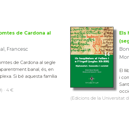
comtes de Cardona al
Els 
(seg
al, Francesc
Bon
Mon
comtes de Cardona al segle
 aparentment banal, és, en
El l
plexa. Si bé aquesta família
i co
Sant
) · 4 €
occi
(Edicions de la Universitat d