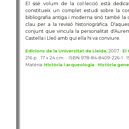
El sisè volum de la col·lecció està dedica
constitueix un complet estudi sobre la co
bibliografia antiga i moderna sinó també la 
clau per a la revisió historiogràfica. D'aque
conjunt que vincula la personalitat d'Auremb
Castella i Lleó amb qui ella hi va conviure.
Edicions de la Universitat de Lleida
, 2007 ·
El
216 p. · 17 x 24 cm · · ISBN 978-84-8409-226-1 · 15
Matèria:
Història i arqueologia
:
Història gene