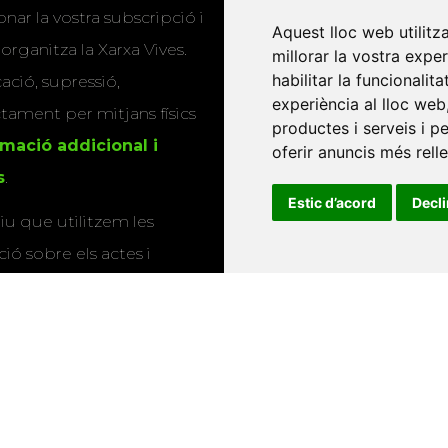
nar la vostra subscripció i
Aquest lloc web utilitz
Editorials universitàri
 organitza la Xarxa Vives.
millorar la vostra expe
Twitter
habilitar la funcionalit
cació, supressió,
experiència al lloc web
actament per mitjans físics
productes i serveis i p
rmació addicional i
oferir anuncis més rell
s
.
Estic d’acord
Decl
u que utilitzem les
ió sobre els actes i