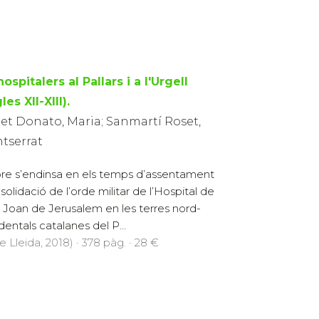
hospitalers al Pallars i a l'Urgell
les XII-XIII).
et Donato, Maria; Sanmartí Roset,
tserrat
libre s’endinsa en els temps d’assentament
nsolidació de l’orde militar de l’Hospital de
 Joan de Jerusalem en les terres nord-
dentals catalanes del P...
e Lleida, 2018) · 378 pàg. · 28 €