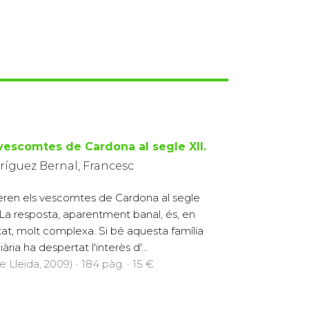
 vescomtes de Cardona al segle XII.
ríguez Bernal, Francesc
eren els vescomtes de Cardona al segle
 La resposta, aparentment banal, és, en
itat, molt complexa. Si bé aquesta família
iària ha despertat l'interès d'...
e Lleida, 2009) · 184 pàg. · 15 €