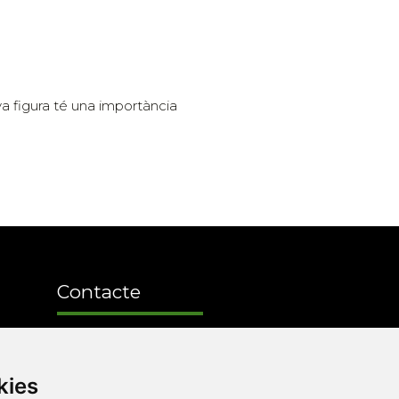
va figura té una importància
Contacte
Xarxa Vives d'Universitats
Edifici Àgora
kies