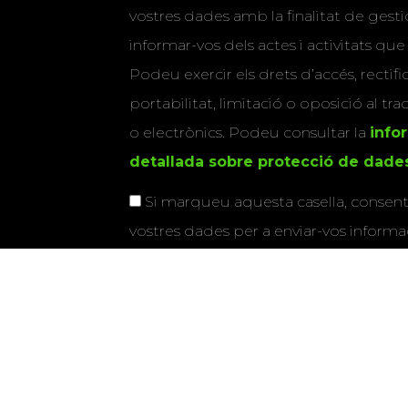
vostres dades amb la finalitat de gestio
informar-vos dels actes i activitats que
Podeu exercir els drets d’accés, rectifi
portabilitat, limitació o oposició al tr
o electrònics. Podeu consultar la
info
detallada sobre protecció de dade
Si marqueu aquesta casella, consenti
vostres dades per a enviar-vos informac
activitats que organitza la Xarxa Vives.