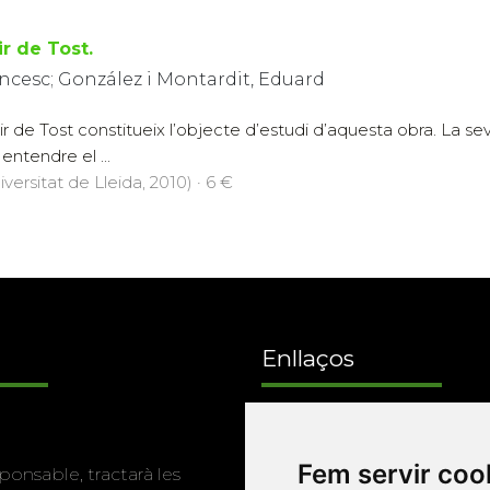
r de Tost.
rancesc; González i Montardit, Eduard
r de Tost constitueix l’objecte d’estudi d’aquesta obra. La se
entendre el ...
versitat de Lleida, 2010) · 6 €
Enllaços
Programa de
Fem servir coo
ponsable, tractarà les
publicacions