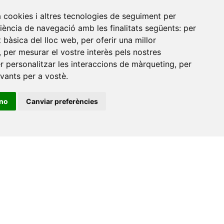
Universitat Jaume I, local 10
a cookies i altres tecnologies de seguiment per
es a
Av. de Vicent Sos Baynat, s/n
riència de navegació amb les finalitats següents:
per
12071 Castelló de la Plana
at bàsica del lloc web
,
per oferir una millor
,
per mesurar el vostre interès pels nostres
e-buc@vives.org
er personalitzar les interaccions de màrqueting
,
per
+34 964 72 89 93
evants per a vostè
.
Amb el suport
ino
Canviar preferències
de