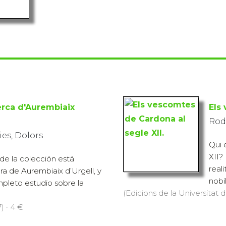
erca d'Aurembiaix
Els
Rod
es, Dolors
Qui 
XII?
de la colección está
real
ra de Aurembiaix d’Urgell, y
nobil
pleto estudio sobre la
(Edicions de la Universitat d
) · 4 €