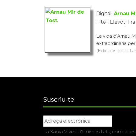
Digital:
Arnau Mi
Fité i Llevot, F
La vida d’Arnau Mi
extraordinària per 
(Edicions de la Uni
Suscriu-te
La Xarxa Vives d’Universitats, com a res