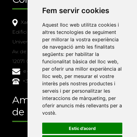
Fem servir cookies
Xarxa Vives d'Universitats
Aquest lloc web utilitza cookies i
Edifici Àgora
altres tecnologies de seguiment
per millorar la vostra experiència
Universitat Jaume I, local 10
de navegació amb les finalitats
Av. de Vicent Sos Baynat, s/n
següents:
per habilitar la
12071 Castelló de la Plana
funcionalitat bàsica del lloc web
,
per oferir una millor experiència al
e-buc@vives.org
lloc web
,
per mesurar el vostre
+34 964 72 89 93
interès pels nostres productes i
serveis i per personalitzar les
Amb el suport
interaccions de màrqueting
,
per
oferir anuncis més rellevants per a
de
vostè
.
Estic d’acord