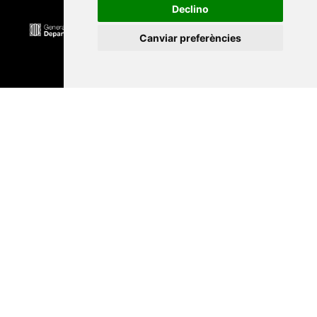
Declino
Canviar preferències
Universitat Abat Oliba CEU
•
Universitat d'Alacant
•
Universitat d'Andorra
•
Universitat Autònoma de
Barcelona
•
Universitat de Barcelona
•
Universitat
CEU Cardenal Herrera
•
Universitat de Girona
•
Universitat de les Illes Balears
•
Universitat
Internacional de Catalunya
•
Universitat Jaume I
•
Universitat de Lleida
•
Universitat Miguel Hernández
d'Elx
•
Universitat Oberta de Catalunya
•
Universitat
de Perpinyà Via Domitia
•
Universitat Politècnica de
Catalunya
•
Universitat Politècnica de València
•
Universitat Pompeu Fabra
•
Universitat Ramon Llull
•