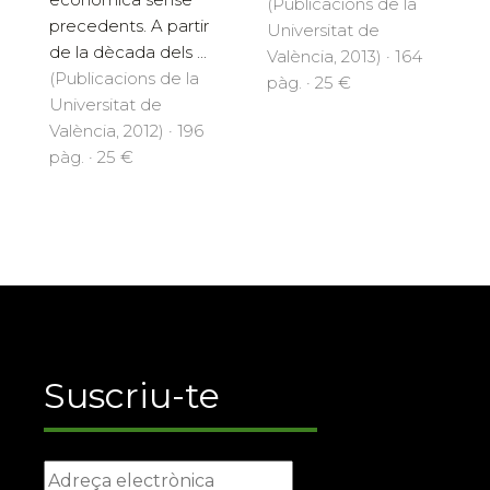
(Publicacions de la
precedents. A partir
Universitat de
de la dècada dels ...
València, 2013) · 164
(Publicacions de la
pàg. · 25 €
Universitat de
València, 2012) · 196
pàg. · 25 €
Suscriu-te