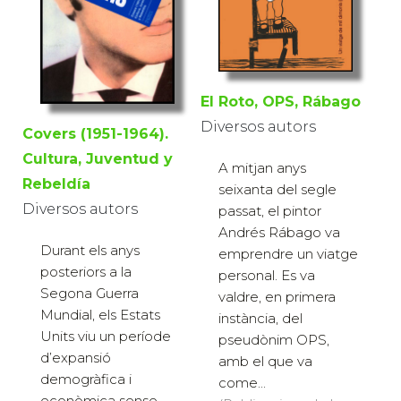
El Roto, OPS, Rábago
Diversos autors
Covers (1951-1964).
Cultura, Juventud y
A mitjan anys
Rebeldía
seixanta del segle
Diversos autors
passat, el pintor
Andrés Rábago va
Durant els anys
emprendre un viatge
posteriors a la
personal. Es va
Segona Guerra
valdre, en primera
Mundial, els Estats
instància, del
Units viu un període
pseudònim OPS,
d’expansió
amb el que va
demogràfica i
come...
econòmica sense