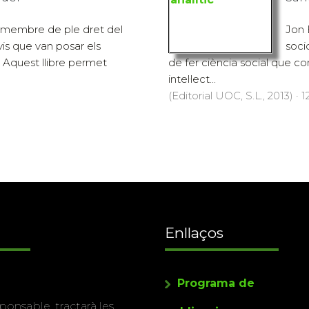
membre de ple dret del
Jon 
vis que van posar els
soci
. Aquest llibre permet
de fer ciència social que com
intel·lect...
(Editorial UOC, S.L., 2013) · 
Enllaços
Programa de
ponsable, tractarà les