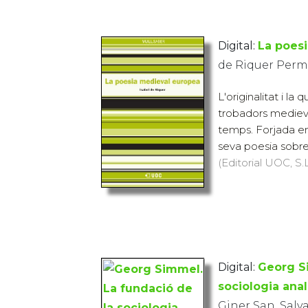
Digital:
La poes
de Riquer Perma
L'originalitat i la q
trobadors medieva
temps. Forjada entr
seva poesia sobre 
(Editorial UOC, S.L
Digital:
Georg S
sociologia anal
Giner San, Salv