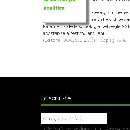
Georg Simmel és 
reduït estol de sa
fonaments de la sociologia del segle XXI
acostar-se a l'estimulant i enr...
(Editorial UOC, S.L., 2013) · 132 pàg. · 9 €
Suscriu-te
La Xarxa Vives d’Universitats, com a res