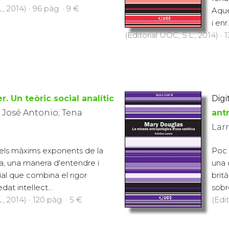
., 2014) · 96 pàg. · 9 €
Aque
i enr.
(Editorial UOC, S.L., 2014) · 
r. Un teòric social analític
Digit
 José Antonio; Tena
ant
Larr
dels màxims exponents de la
Poc 
ca, una manera d'entendre i
una 
ial que combina el rigor
brit
dat intel·lect...
sobre
., 2014) · 120 pàg. · 5 €
(Edit