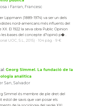
inió pública
sa i Farran, Francesc
er Lippmann (1889-1974) va ser un dels
odistes nord-americans més influents del
e XX. El 1922 la seva obra Public Opinion
 les bases del concepte d?opinió p�...
orial UOC, S.L., 2015) · 104 pàg. · 9 €
al:
Georg Simmel. La fundació de la
ologia analítica
er San, Salvador
g Simmel és membre de ple dret del
ït estol de savis que van posar els
ments de la sociologia del segle XXI.