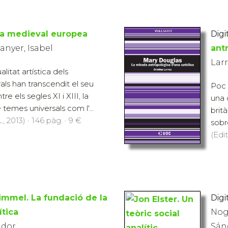
ia medieval europea
Digit
nyer, Isabel
ant
Larr
ualitat artística dels
ls han transcendit el seu
Poc 
e els segles XI i XIII, la
una 
temes universals com l'...
brit
., 2013) · 146 pàg. · 9 €
sobre
(Edit
immel. La fundació de la
Digit
ítica
Nog
ador
Sán