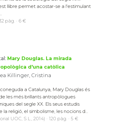
st llibre permet acostar-se a l'estimulant
..
132 pàg. · 6 €
al:
Mary Douglas. La mirada
ropològica d'una catòlica
ea Killinger, Cristina
coneguda a Catalunya, Mary Douglas és
de les més brillants antropòlogues
àniques del segle XX. Els seus estudis
 la religió, el simbolisme, les nocions d...
orial UOC, S.L., 2014) · 120 pàg. · 5 €