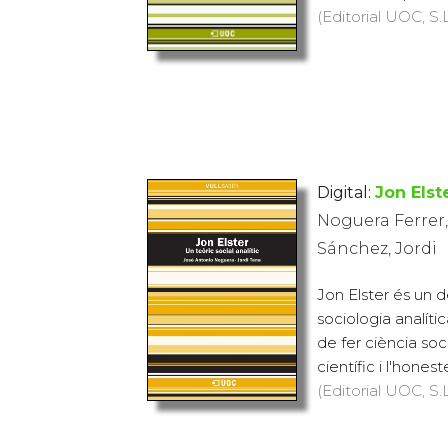
(Editorial UOC, S.L
Digital:
Jon Elste
Noguera Ferrer,
Sánchez, Jordi
Jon Elster és un 
sociologia analíti
de fer ciència soc
científic i l'honeste
(Editorial UOC, S.L