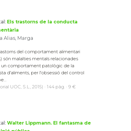
al:
Els trastorns de la conducta
mentària
a Alias, Marga
trastorns del comportament alimentari
) són malalties mentals relacionades
un comportament patològic de la
sta d'aliments, per l'obsessió del control
e...
orial UOC, S.L., 2015) · 144 pàg. · 9 €
al:
Walter Lippmann. El fantasma de