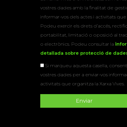
vostres dades amb la finalitat de gestio
informar-vos dels actes i activitats que
Podeu exercir els drets d’accés, rectifi
portabilitat, limitació o oposició al tr
o electrònics. Podeu consultar la
info
detallada sobre protecció de dade
Si marqueu aquesta casella, consenti
vostres dades per a enviar-vos informac
activitats que organitza la Xarxa Vives.