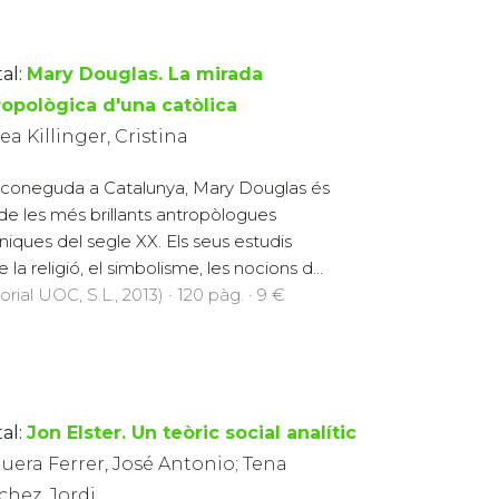
al:
Mary Douglas. La mirada
ropològica d'una catòlica
ea Killinger, Cristina
coneguda a Catalunya, Mary Douglas és
de les més brillants antropòlogues
àniques del segle XX. Els seus estudis
 la religió, el simbolisme, les nocions d...
orial UOC, S.L., 2013) · 120 pàg. · 9 €
al:
Jon Elster. Un teòric social analític
uera Ferrer, José Antonio; Tena
chez, Jordi