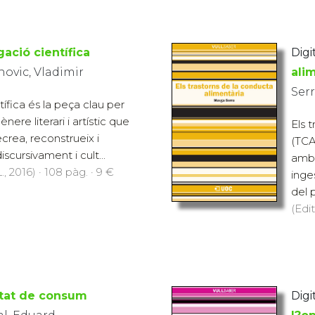
gació científica
Digit
novic, Vladimir
ali
Serr
tífica és la peça clau per
ere literari i artístic que
Els 
crea, reconstrueix i
(TCA
scursivament i cult...
amb 
., 2016) · 108 pàg. · 9 €
inge
del p
(Edit
etat de consum
Digit