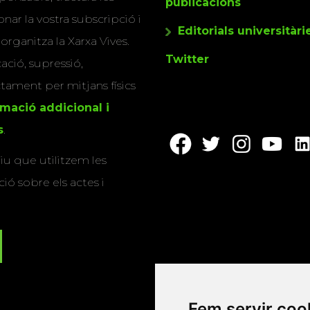
publicacions
nar la vostra subscripció i
Editorials universitàri
 organitza la Xarxa Vives.
Twitter
cació, supressió,
actament per mitjans físics
rmació addicional i
s
.
u que utilitzem les
ió sobre els actes i
Fem servir coo