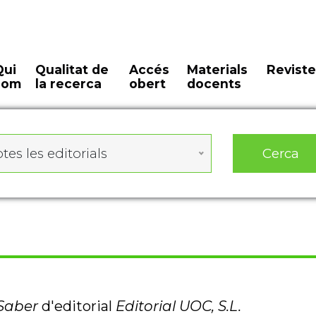
Qui
Qualitat de
Accés
Materials
Reviste
som
la recerca
obert
docents
Cerca
tes les editorials
lSaber
d'editorial
Editorial UOC, S.L.