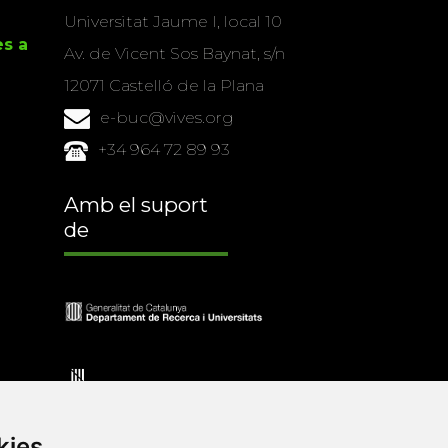
Universitat Jaume I, local 10
es a
Av. de Vicent Sos Baynat, s/n
12071 Castelló de la Plana
e-buc@vives.org
+34 964 72 89 93
Amb el suport
de
kies