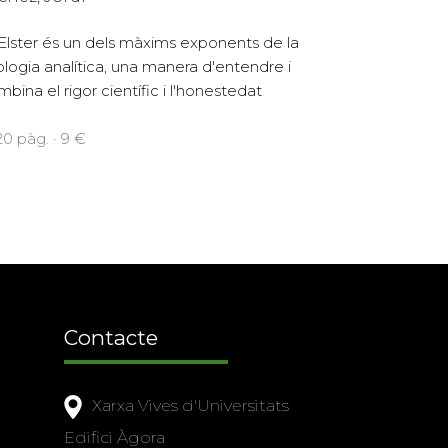
Elster és un dels màxims exponents de la
ologia analítica, una manera d'entendre i
bina el rigor científic i l'honestedat
120 pàg. · 9 €
Contacte
Xarxa Vives d'Universitats
Edifici Àgora