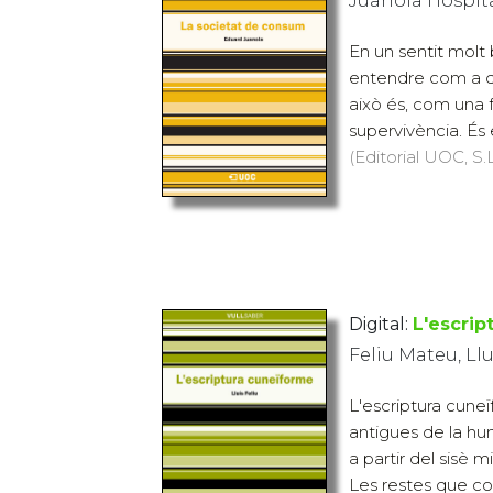
Juanola Hospit
En un sentit molt
entendre com a qu
això és, com una f
supervivència. És 
(Editorial UOC, S.L
Digital:
L'escrip
Feliu Mateu, Llu
L'escriptura cune
antigues de la hu
a partir del sisè m
Les restes que co