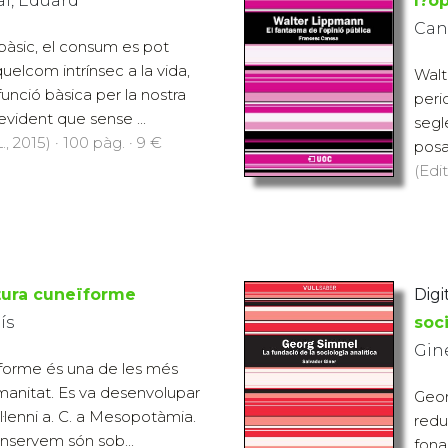
al, Eduard
l?op
Cano
 bàsic, el consum es pot
elcom intrínsec a la vida,
Walt
unció bàsica per la nostra
peri
evident que sense ...
segl
., 2015) · 100 pàg. · 9 €
posa
(Edit
tura cuneïforme
Digit
ís
soci
Gin
ïforme és una de les més
manitat. Es va desenvolupar
Geor
il·lenni a. C. a Mesopotàmia.
redu
nservem són sob...
fona