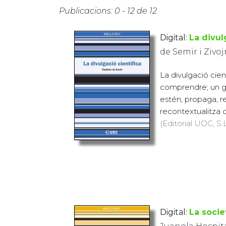
Publicacions: 0 - 12 de 12
Digital:
La divul
de Semir i Zivoj
La divulgació cien
comprendre; un gèn
estén, propaga, re
recontextualitza di
(Editorial UOC, S.L
Digital:
La soci