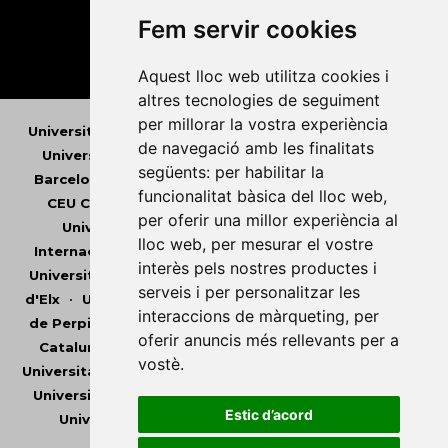
Fem servir cookies
Aquest lloc web utilitza cookies i
altres tecnologies de seguiment
per millorar la vostra experiència
Universitat Abat Oliba CEU
•
Universitat d'Alacant
•
de navegació amb les finalitats
Universitat d'Andorra
•
Universitat Autònoma de
següents:
per habilitar la
Barcelona
•
Universitat de Barcelona
•
Universitat
funcionalitat bàsica del lloc web
,
CEU Cardenal Herrera
•
Universitat de Girona
•
per oferir una millor experiència al
Universitat de les Illes Balears
•
Universitat
lloc web
,
per mesurar el vostre
Internacional de Catalunya
•
Universitat Jaume I
•
interès pels nostres productes i
Universitat de Lleida
•
Universitat Miguel Hernández
serveis i per personalitzar les
d'Elx
•
Universitat Oberta de Catalunya
•
Universitat
interaccions de màrqueting
,
per
de Perpinyà Via Domitia
•
Universitat Politècnica de
oferir anuncis més rellevants per a
Catalunya
•
Universitat Politècnica de València
•
vostè
.
Universitat Pompeu Fabra
•
Universitat Ramon Llull
•
Universitat Rovira i Virgili
•
Universitat de Sàsser
•
Estic d’acord
Universitat de València
•
Universitat de Vic -
Universitat Central de Catalunya