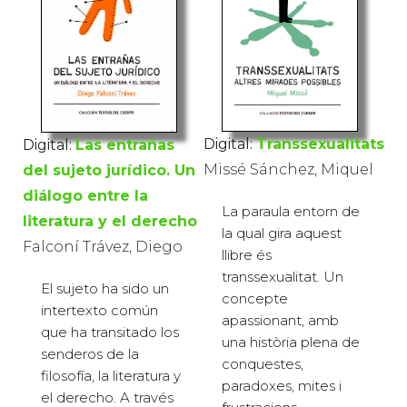
Digital:
Transsexualitats
Digital:
Las entrañas
Missé Sánchez, Miquel
del sujeto jurídico. Un
diálogo entre la
La paraula entorn de
literatura y el derecho
la qual gira aquest
Falconí Trávez, Diego
llibre és
transsexualitat. Un
El sujeto ha sido un
concepte
intertexto común
apassionant, amb
que ha transitado los
una història plena de
senderos de la
conquestes,
filosofía, la literatura y
paradoxes, mites i
el derecho. A través