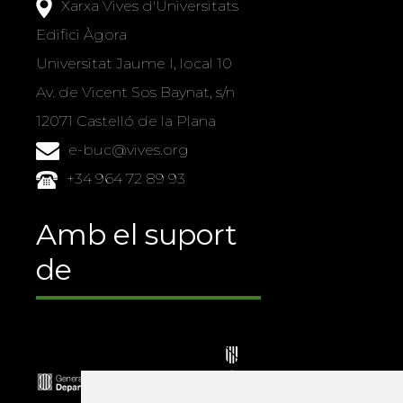
Xarxa Vives d'Universitats
Edifici Àgora
Universitat Jaume I, local 10
Av. de Vicent Sos Baynat, s/n
12071 Castelló de la Plana
e-buc@vives.org
+34 964 72 89 93
Amb el suport
de