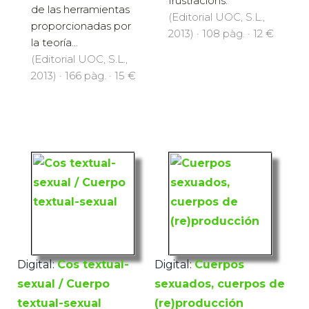
frustracions.
de las herramientas
(Editorial UOC, S.L.,
proporcionadas por
2013) · 108 pàg. · 12 €
la teoría...
(Editorial UOC, S.L.,
2013) · 166 pàg. · 15 €
Digital:
Cos textual-
Digital:
Cuerpos
sexual / Cuerpo
sexuados, cuerpos de
textual-sexual
(re)producción