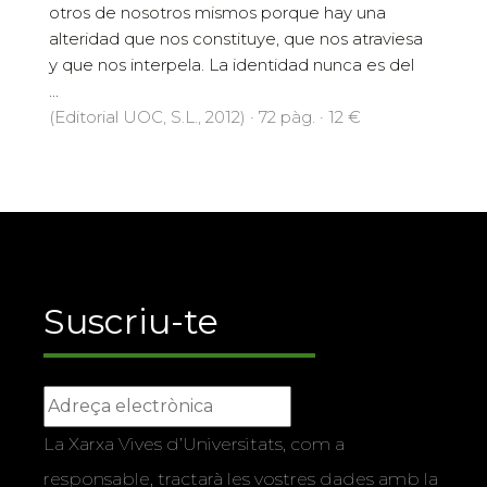
otros de nosotros mismos porque hay una
alteridad que nos constituye, que nos atraviesa
y que nos interpela. La identidad nunca es del
...
(Editorial UOC, S.L., 2012) · 72 pàg. · 12 €
Suscriu-te
La Xarxa Vives d’Universitats, com a
responsable, tractarà les vostres dades amb la