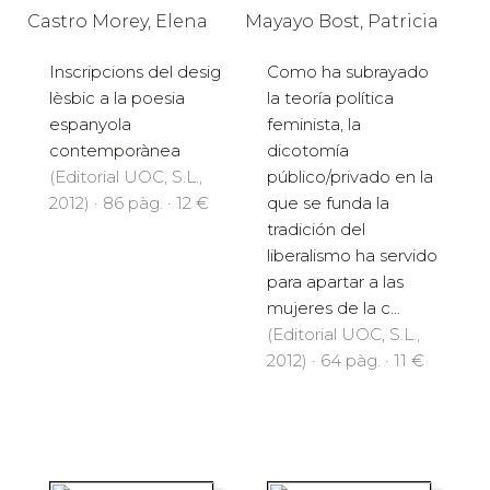
Castro Morey, Elena
Mayayo Bost, Patricia
Inscripcions del desig
Como ha subrayado
lèsbic a la poesia
la teoría política
espanyola
feminista, la
contemporànea
dicotomía
(Editorial UOC, S.L.,
público/privado en la
2012) · 86 pàg. · 12 €
que se funda la
tradición del
liberalismo ha servido
para apartar a las
mujeres de la c...
(Editorial UOC, S.L.,
2012) · 64 pàg. · 11 €