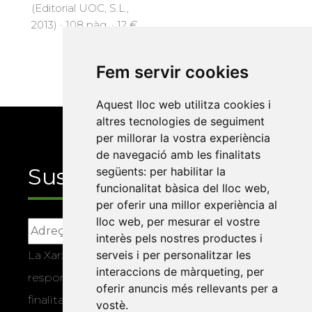
(Editorial UOC, S.L.,
2013) · 108 pàg. · 12 €
Fem servir cookies
Aquest lloc web utilitza cookies i
altres tecnologies de seguiment
per millorar la vostra experiència
de navegació amb les finalitats
Suscriu-te
següents:
per habilitar la
funcionalitat bàsica del lloc web
,
per oferir una millor experiència al
lloc web
,
per mesurar el vostre
interès pels nostres productes i
serveis i per personalitzar les
La Xarxa Vives d’Universitats, com a
interaccions de màrqueting
,
per
responsable, tractarà les vostres dades amb la
oferir anuncis més rellevants per a
finalitat de gestionar la vostra subscripció i
vostè
.