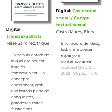
Digital:
Cos textual-
sexual / Cuerpo
textual-sexual
Digital:
Castro Morey, Elena
Transsexualitats
Inscripcions del desig
Missé Sánchez, Miquel
lèsbic a la poesia
La paraula entorn de
espanyola
la qual gira aquest
contemporànea
llibre és
(Editorial UOC, S.L.,
transsexualitat. Un
2012) · 86 pàg. · 12 €
concepte
apassionant, amb
una història plena de
conquestes,
paradoxes, mites i
frustracions.