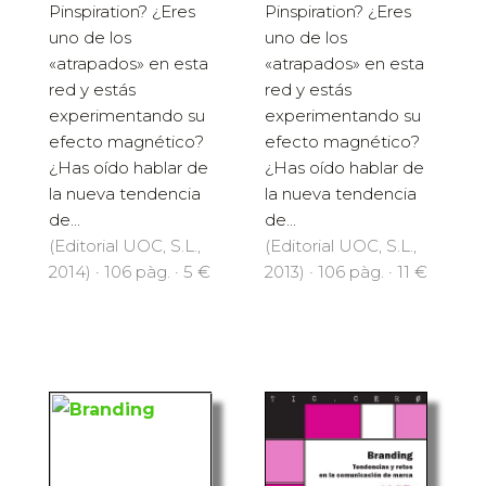
Pinspiration? ¿Eres
Pinspiration? ¿Eres
uno de los
uno de los
«atrapados» en esta
«atrapados» en esta
red y estás
red y estás
experimentando su
experimentando su
efecto magnético?
efecto magnético?
¿Has oído hablar de
¿Has oído hablar de
la nueva tendencia
la nueva tendencia
de...
de...
(Editorial UOC, S.L.,
(Editorial UOC, S.L.,
2014) · 106 pàg. · 5 €
2013) · 106 pàg. · 11 €