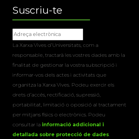
Suscriu-te
La Xarxa Vives d’Universitats, com a
responsable, tractarà les vostres dades amb la
finalitat de gestionar la vostra subscripció i
informar-vos dels actes i activitats que
organitza la Xarxa Vives. Podeu exercir els
drets d’accés, rectificació, supressió,
portabilitat, limitació o oposició al tractament
per mitjans físics o electrònics. Podeu
consultar la
informació addicional i
detallada sobre protecció de dades
.