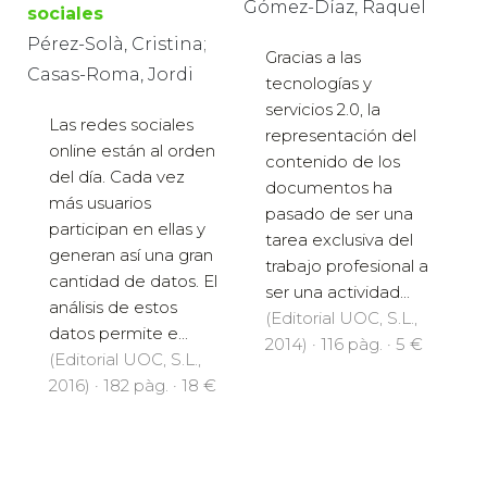
Gómez-Díaz, Raquel
sociales
Pérez-Solà, Cristina;
Gracias a las
Casas-Roma, Jordi
tecnologías y
servicios 2.0, la
Las redes sociales
representación del
online están al orden
contenido de los
del día. Cada vez
documentos ha
más usuarios
pasado de ser una
participan en ellas y
tarea exclusiva del
generan así una gran
trabajo profesional a
cantidad de datos. El
ser una actividad...
análisis de estos
(Editorial UOC, S.L.,
datos permite e...
2014) · 116 pàg. · 5 €
(Editorial UOC, S.L.,
2016) · 182 pàg. · 18 €