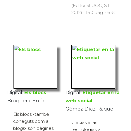
(Editorial UOC, S.L.,
2012) · 140 pàg. · 6 €
Digital:
Els blocs
Digital:
Etiquetar en la
Bruguera, Enric
web social
Gómez-Díaz, Raquel
Els blocs -també
coneguts com a
Gracias a las
blogs- són pàgines
tecnologías y