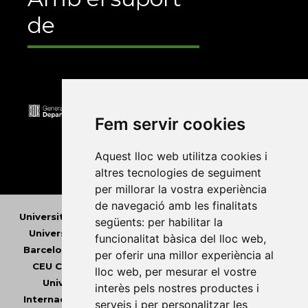
de
Fem servir cookies
Aquest lloc web utilitza cookies i
altres tecnologies de seguiment
per millorar la vostra experiència
de navegació amb les finalitats
Universitat Abat Oliba CEU
•
Universitat d'Alacant
•
següents:
per habilitar la
Universitat d'Andorra
•
Universitat Autònoma de
funcionalitat bàsica del lloc web
,
Barcelona
•
Universitat de Barcelona
•
Universitat
per oferir una millor experiència al
CEU Cardenal Herrera
•
Universitat de Girona
•
lloc web
,
per mesurar el vostre
Universitat de les Illes Balears
•
Universitat
interès pels nostres productes i
Internacional de Catalunya
•
Universitat Jaume I
•
serveis i per personalitzar les