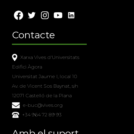
Contacte
Xarxa Vives d'Universitats
Edifici Àgora
Universitat Jaume I, local 10
Av. de Vicent Sos Baynat, s/n
12071 Castelló de la Plana
e-buc@vives.org
+34 964 72 89 93
Amb el suport