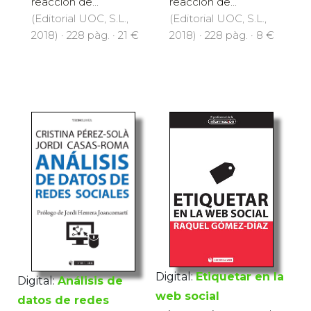
reacción de...
reacción de...
(Editorial UOC, S.L.,
(Editorial UOC, S.L.,
2018) · 228 pàg. · 21 €
2018) · 228 pàg. · 8 €
Digital:
Etiquetar en la
Digital:
Análisis de
web social
datos de redes