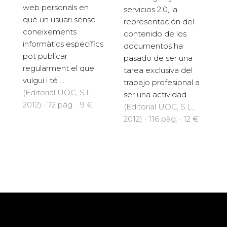
web personals en
servicios 2.0, la
què un usuari sense
representación del
coneixements
contenido de los
informàtics específics
documentos ha
pot publicar
pasado de ser una
regularment el que
tarea exclusiva del
vulgui i té ...
trabajo profesional a
(Editorial UOC, S.L.,
ser una actividad...
2012) · 72 pàg. · 9 €
(Editorial UOC, S.L.,
2012) · 116 pàg. · 12 €