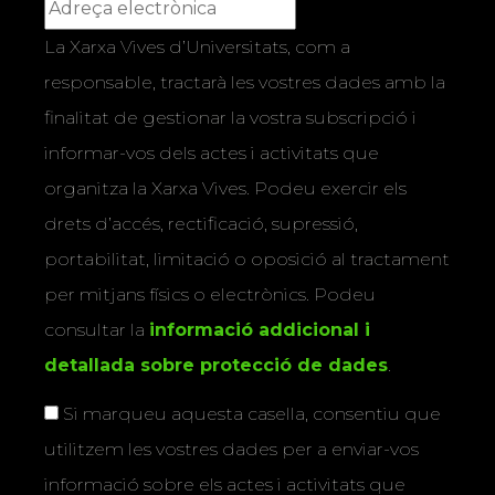
La Xarxa Vives d’Universitats, com a
responsable, tractarà les vostres dades amb la
finalitat de gestionar la vostra subscripció i
informar-vos dels actes i activitats que
organitza la Xarxa Vives. Podeu exercir els
drets d’accés, rectificació, supressió,
portabilitat, limitació o oposició al tractament
per mitjans físics o electrònics. Podeu
consultar la
informació addicional i
detallada sobre protecció de dades
.
Si marqueu aquesta casella, consentiu que
utilitzem les vostres dades per a enviar-vos
informació sobre els actes i activitats que