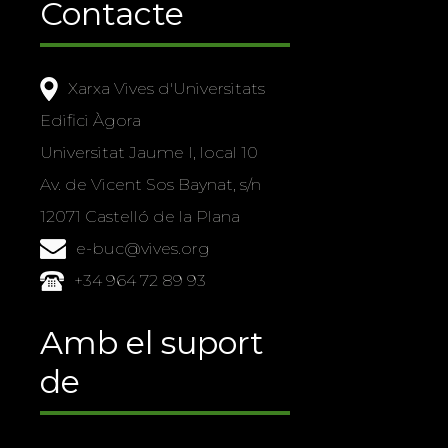
Contacte
Xarxa Vives d'Universitats
Edifici Àgora
Universitat Jaume I, local 10
Av. de Vicent Sos Baynat, s/n
12071 Castelló de la Plana
e-buc@vives.org
+34 964 72 89 93
Amb el suport
de