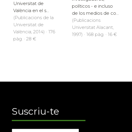
Universitat de
políticos - e incluso
València en el s...
de los medios de co...
(Publicacions de la
(Publicacions
Universitat de
Universitat Alacant,
València, 2014) · 176
1997) · 168 pàg. · 16 €
pàg. · 28 €
Suscriu-te