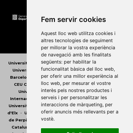
Fem servir cookies
Aquest lloc web utilitza cookies i
altres tecnologies de seguiment
per millorar la vostra experiència
de navegació amb les finalitats
següents:
per habilitar la
Universitat Abat Oliba CEU
•
Universitat d'Alacant
•
funcionalitat bàsica del lloc web
,
Universitat d'Andorra
•
Universitat Autònoma de
per oferir una millor experiència al
Barcelona
•
Universitat de Barcelona
•
Universitat
lloc web
,
per mesurar el vostre
CEU Cardenal Herrera
•
Universitat de Girona
•
interès pels nostres productes i
Universitat de les Illes Balears
•
Universitat
serveis i per personalitzar les
Internacional de Catalunya
•
Universitat Jaume I
•
interaccions de màrqueting
,
per
Universitat de Lleida
•
Universitat Miguel Hernández
oferir anuncis més rellevants per a
d'Elx
•
Universitat Oberta de Catalunya
•
Universitat
vostè
.
de Perpinyà Via Domitia
•
Universitat Politècnica de
Catalunya
•
Universitat Politècnica de València
•