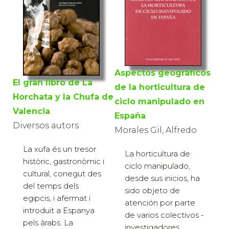
Aspectos geográficos
El gran libro de La
de la horticultura de
Horchata y la Chufa de
ciclo manipulado en
Valencia
España
Diversos autors
Morales Gil, Alfredo
La xufa és un tresor
La horticultura de
històric, gastronòmic i
ciclo manipulado,
cultural, conegut des
desde sus inicios, ha
del temps dels
sido objeto de
egipcis, i afermat i
atención por parte
introduït a Espanya
de varios colectivos -
pels àrabs. La
investigadores,